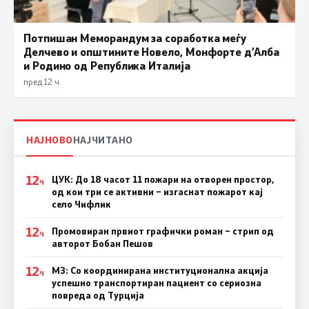
Потпишан Меморандум за соработка меѓу
Делчево и општините Новело, Монфорте д’Алба
и Родино од Република Италија
пред 12 ч.
НАЈНОВО
НАЈЧИТАНО
12
ЦУК: До 18 часот 11 пожари на отворен простор,
Ч
од кои три се активни – изгаснат пожарот кај
село Чифлик
12
Промовиран првиот графички роман – стрип од
Ч
авторот Бобан Пешов
12
МЗ: Со координирана институционална акција
Ч
успешно транспортиран пациент со сериозна
повреда од Турција