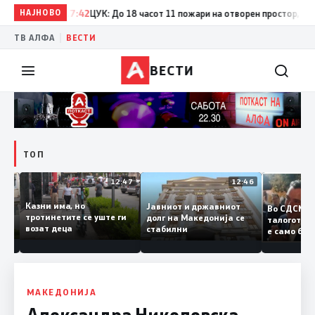
НАЈНОВО
17:42
ЦУК: До 18 часот 11 пожари на отворен простор, од кои 
|
ТВ АЛФА
ВЕСТИ
ВЕСТИ
ТОП
12:50
12:47
12:46
Казни има, но
Јавниот и државниот
Во СДСМ
дии и
тротинетите се уште ги
долг на Македонија се
талогот
возат деца
стабилни
е само 
ието
копија д
Заев
МАКЕДОНИЈА
Александра Николовска,