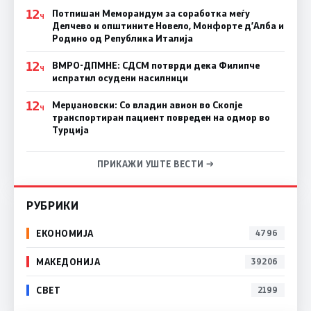
12
Потпишан Меморандум за соработка меѓу
Ч
Делчево и општините Новело, Монфорте д’Алба и
Родино од Република Италија
12
ВМРО-ДПМНЕ: СДСM потврди дека Филипче
Ч
испратил осудени насилници
12
Мерџановски: Со владин авион во Скопје
Ч
транспортиран пациент повреден на одмор во
Турција
ПРИКАЖИ УШТЕ ВЕСТИ →
РУБРИКИ
ЕКОНОМИЈА
4796
МАКЕДОНИЈА
39206
СВЕТ
2199