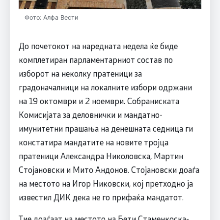
Фото: Алфа Вести
До почетокот на наредната недела ќе биде
комплетиран парламентарниот состав по
изборот на неколку пратеници за
градоначалници на локалните избори одржани
на 19 октомври и 2 ноември. Собраниската
Комисијата за деловнички и мандатно-
имунитетни прашања на денешната седница ги
констатира мандатите на новите тројца
пратеници Александра Николовска, Мартин
Стојановски и Мито Андонов. Стојановски доаѓа
на местото на Игор Никовски, кој претходно ја
известил ДИК дека не го прифаќа мандатот.
Тие доаѓаат на местото на Бети Стаменкоска-