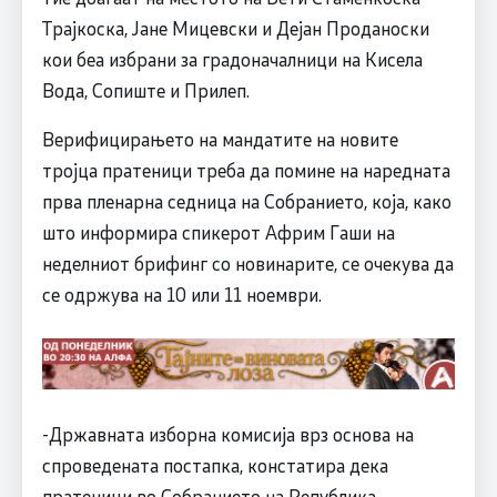
Трајкоска, Јане Мицевски и Дејан Проданоски
кои беа избрани за градоначалници на Кисела
Вода, Сопиште и Прилеп.
Верифицирањето на мандатите на новите
тројца пратеници треба да помине на наредната
прва пленарна седница на Собранието, која, како
што информира спикерот Африм Гаши на
неделниот брифинг со новинарите, се очекува да
се одржува на 10 или 11 ноември.
-Државната изборна комисија врз основа на
спроведената постапка, констатира дека
пратеници во Собранието на Република