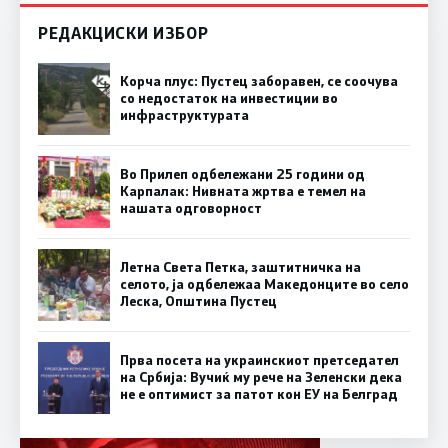
РЕДАКЦИСКИ ИЗБОР
Корча плус: Пустец заборавен, се соочува
со недостаток на инвестиции во
инфраструктурата
Во Прилеп одбележани 25 години од
Карпалак: Нивната жртва е темел на
нашата одговорност
Летна Света Петка, заштитничка на
селото, ја одбележаа Македонците во село
Леска, Општина Пустец
Прва посета на украинскиот претседател
на Србија: Вучиќ му рече на Зеленски дека
не е оптимист за патот кон ЕУ на Белград