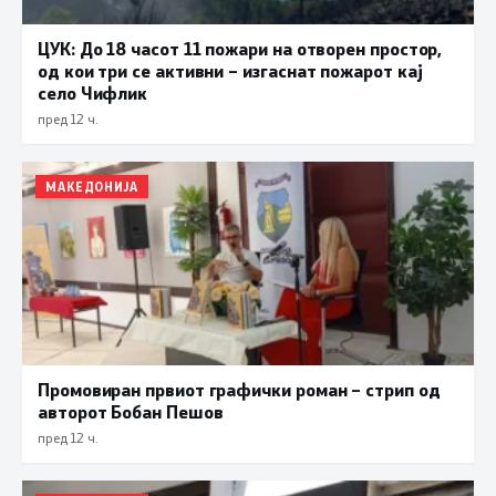
ЦУК: До 18 часот 11 пожари на отворен простор,
од кои три се активни – изгаснат пожарот кај
село Чифлик
пред 12 ч.
МАКЕДОНИЈА
Промовиран првиот графички роман – стрип од
авторот Бобан Пешов
пред 12 ч.