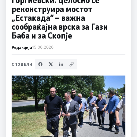
реконструира мостот
„Естакада“ – важна
сообраќајна врска за Гази
Баба и за Скопје
Редакција
15.06.2026
СПОДЕЛИ: