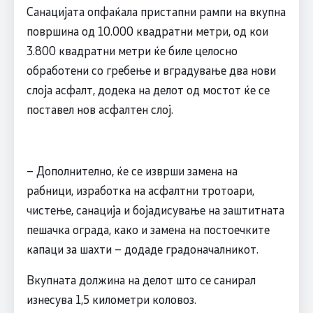
Санацијата опфаќала пристапни рампи на вкупна
површина од 10.000 квадратни метри, од кои
3.800 квадратни метри ќе биле целосно
обработени со гребење и вградување два нови
слоја асфалт, додека на делот од мостот ќе се
поставел нов асфалтен слој.
– Дополнително, ќе се изврши замена на
рабници, изработка на асфалтни тротоари,
чистење, санација и бојадисување на заштитната
пешачка ограда, како и замена на постоечките
капаци за шахти – додаде градоначалникот.
Вкупната должина на делот што се санирал
изнесува 1,5 километри коловоз.