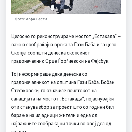
Фото: Алфа Вести
Целосно го реконструираме мостот „Естакада“ –
важна сообраќајна врска за Гази Баба и за цело
Скопје, соопшти денеска скопскиот
градоначалник Орце Ѓорѓиевски на Фејсбук.
Тој информираше дека денеска со
градоначалникот на општина Гази Баба, Бобан
Стефковски, го означиле почетокот на
санацијата на мостот „Естакада“, појаснувајќи
оти станува збор за проект што со години бил
барање на илјадници жители и една од
најважните сообраќајни точки во овој дел од
градот.