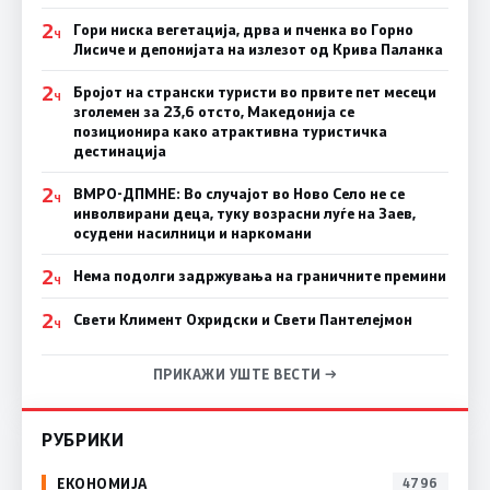
2
Гори ниска вегетација, дрва и пченка во Горно
Ч
Лисиче и депонијата на излезот од Крива Паланка
2
Бројот на странски туристи во првите пет месеци
Ч
зголемен за 23,6 отсто, Македонија се
позиционира како атрактивна туристичка
дестинација
2
ВМРО-ДПМНЕ: Во случајот во Ново Село не се
Ч
инволвирани деца, туку возрасни луѓе на Заев,
осудени насилници и наркомани
2
Нема подолги задржувања на граничните премини
Ч
2
Свети Климент Охридски и Свети Пантелејмон
Ч
ПРИКАЖИ УШТЕ ВЕСТИ →
РУБРИКИ
ЕКОНОМИЈА
4796