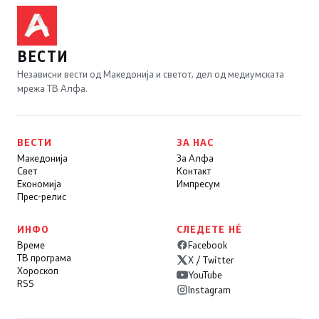
ВЕСТИ
Независни вести од Македонија и светот, дел од медиумската
мрежа ТВ Алфа.
ВЕСТИ
ЗА НАС
Македонија
За Алфа
Свет
Контакт
Економија
Импресум
Прес-релис
ИНФО
СЛЕДЕТЕ НÉ
Време
Facebook
ТВ програма
X / Twitter
Хороскоп
YouTube
RSS
Instagram