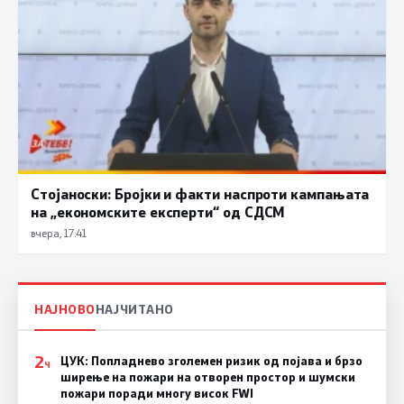
Стојаноски: Бројки и факти наспроти кампањата
на „економските експерти“ од СДСM
вчера, 17:41
НАЈНОВО
НАЈЧИТАНО
2
ЦУК: Попладнево зголемен ризик од појава и брзо
Ч
ширење на пожари на отворен простор и шумски
пожари поради многу висок FWI