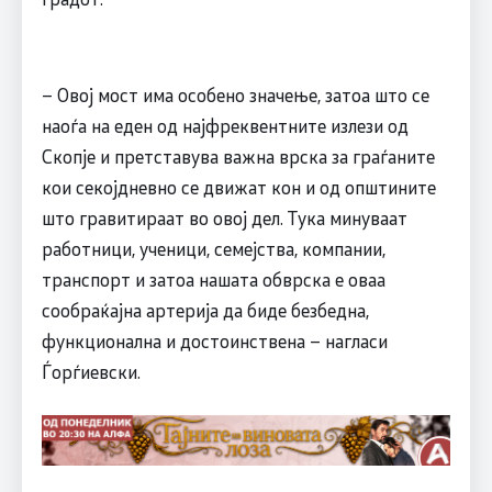
– Овој мост има особено значење, затоа што се
наоѓа на еден од најфреквентните излези од
Скопје и претставува важна врска за граѓаните
кои секојдневно се движат кон и од општините
што гравитираат во овој дел. Тука минуваат
работници, ученици, семејства, компании,
транспорт и затоа нашата обврска е оваа
сообраќајна артерија да биде безбедна,
функционална и достоинствена – нагласи
Ѓорѓиевски.