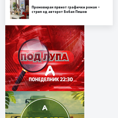
Промовиран првиот графички роман –
стрип од авторот Бобан Пешов