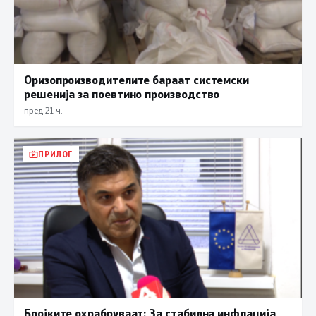
Оризопроизводителите бараат системски
решенија за поевтино производство
пред 21 ч.
ПРИЛОГ
Бројките охрабруваат: За стабилна инфлација