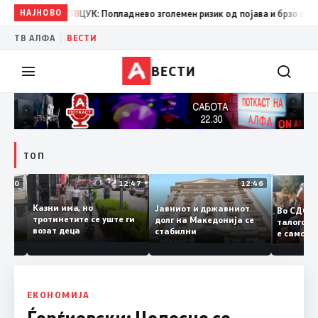
НАЈНОВО
08:38
ЦУК: Попладнево зголемен ризик од појава и брзо ширење 
|
ТВ АЛФА
ВЕСТИ
ВЕСТИ
ТОП
12:50
12:47
12:46
Казни има, но
Јавниот и државниот
Во СД
удии и
тротинетите се уште ги
долг на Македонија се
талог
и
возат деца
стабилни
е само
нието
копија
Заев
ЕКОНОМИЈА
Ѓорѓиевски: Целосно се