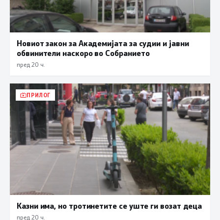
Новиот закон за Академијата за судии и јавни
обвинители наскоро во Собранието
пред 20 ч.
ПРИЛОГ
Казни има, но тротинетите се уште ги возат деца
пред 20 ч.