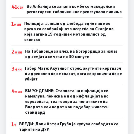
41
Во Албанија се запали комбе со македонски
СЕК
регистарски таблички кое превезувало пилиња
1
Полицијата лиши од слобода едно лице во
МИН
врска со сообраќајната несреќа во Скопје во
која загина 19-годишен мотоциклист од
скопско
2
На Табановце за влез, на Богородица за излез
МИН
од земјата се чека по 30 минути
3
Габор Мате: Акутниот стрес, акутните кортизол
МИН
и адреналин ќе ве спасат, кога се хронични ќе ве
убијат
4
ВМРО-ДПМНЕ: Стапката на инфлација се
МИН
намалува, пониска е и од инфлацијата во
еврозоната, тоа говори за политиките на
Владата кои водат кон подобар животен
стандард
1
ВРЕДИ: Дали Артан Груби ја купува слободата со
Ч
тајните на ДУИ