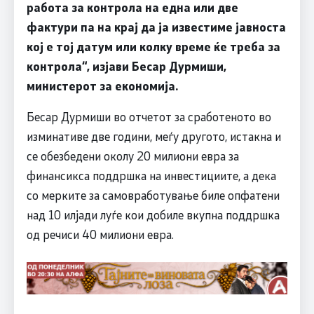
работа за контрола на една или две
фактури па на крај да ја известиме јавноста
кој е тој датум или колку време ќе треба за
контрола
“, изјави Бесар
Дурмиши
,
министерот за економија.
Бесар Дурмиши во отчетот за сработеното во
изминативе две години, меѓу другото, истакна и
се обезбедени околу 20 милиони евра за
финансикса поддршка на инвестициите, а дека
со мерките за самовработување биле опфатени
над 10 илјади луѓе кои добиле вкупна поддршка
од речиси 40 милиони евра.