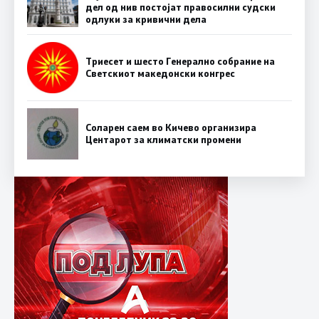
дел од нив постојат правосилни судски
одлуки за кривични дела
Триесет и шесто Генерално собрание на
Светскиот македонски конгрес
Соларен саем во Кичево организира
Центарот за климатски промени