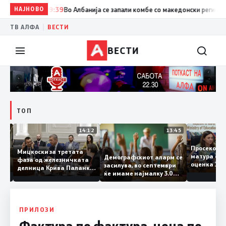
НАЈНОВО
09:39
Во Албанија се запали комбе со македонски регистарски 
|
ТВ АЛФА
ВЕСТИ
ВЕСТИ
ТОП
15:20
14:12
13:45
Просек
Мицкоски за третата
матура 
Демографскиот аларм се
фаза од железничката
о: Во
оценка 
засилува, во септември
делница Крива Паланка
 22
ќе имаме најмалку 3.000
– Деве Баир: Проектот
првачиња помалку
нема да заврши на
половина тунел во слепа
улица, сега имаме
целина
ПРИЛОЗИ
Фактура по фактура, цена по