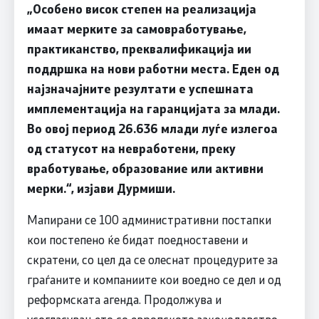
„Особено висок степен на реализација
имаат мерките за самовработување,
практиканство, преквалификација ии
поддршка на нови работни места. Еден од
најзначајните резултати е успешната
имплементација на гаранцијата за млади.
Во овој период 26.636 млади луѓе излегоа
од статусот на невработени, преку
вработување, образование или активни
мерки.“, изјави Дурмиши.
Мапирани се 100 административни постапки
кои постепено ќе бидат поедноставени и
скратени, со цел да се олеснат процедурите за
граѓаните и компаниите кои воедно се дел и од
реформската агенда. Продолжува и