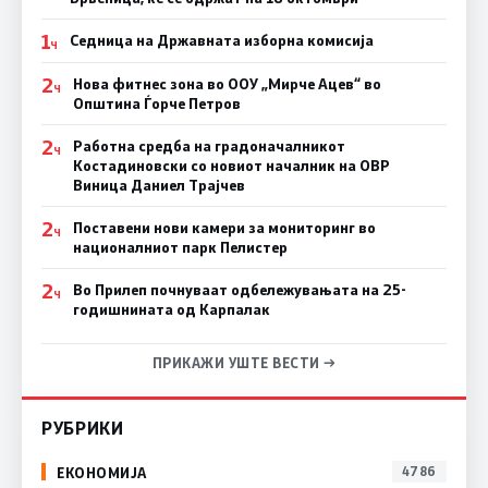
1
Седница на Државната изборна комисија
Ч
2
Нова фитнес зона во ООУ „Мирче Ацев“ во
Ч
Општина Ѓорче Петров
2
Работна средба на градоначалникот
Ч
Костадиновски со новиот началник на ОВР
Виница Даниел Трајчев
2
Поставени нови камери за мониторинг во
Ч
националниот парк Пелистер
2
Во Прилеп почнуваат одбележувањата на 25-
Ч
годишнината од Карпалак
ПРИКАЖИ УШТЕ ВЕСТИ →
РУБРИКИ
ЕКОНОМИЈА
4786