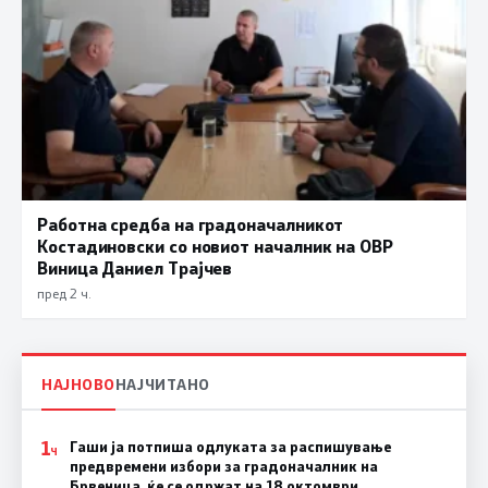
Работна средба на градоначалникот
Костадиновски со новиот началник на ОВР
Виница Даниел Трајчев
пред 2 ч.
НАЈНОВО
НАЈЧИТАНО
1
Гаши ја потпиша одлуката за распишување
Ч
предвремени избори за градоначалник на
Брвеница, ќе се одржат на 18 октомври