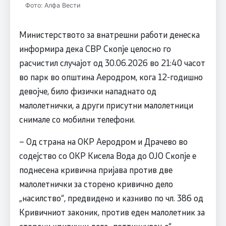
Фото: Алфа Вести
Министерството за внатрешни работи денеска
информира дека СВР Скопје целосно го
расчистил случајот од 30.06.2026 во 21:40 часот
во парк во општина Аеродром, кога 12-годишно
девојче, било физички нападнато од
малолетнички, а други присутни малолетници
снимале со мобилни телефони.
– Од страна на ОКР Аеродром и Драчево во
содејство со ОКР Кисела Вода до ОЈО Скопје е
поднесена кривична пријава против две
малолетнички за сторено кривично дело
„насилство“, предвидено и казниво по чл. 386 од
Кривичниот законик, против еден малолетник за