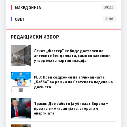
МАКЕДОНИЈА
39115
СВЕТ
2196
РЕДАКЦИСКИ ИЗБОР
Лекот „Фостер“ ќе биде достапен во
аптеките без доплата, само со законски
утврдената партиципација
ИЈЗ: Нови содржини на апликацијата
„Беббо“ во рамки на Светската недела на
доењето
Трамп: Две работи ја убиваат Европа –
првата е имиграцијата, втората е
енергијата