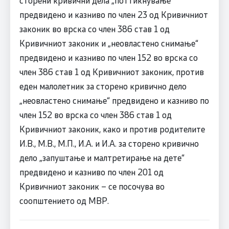
сторени кривични дела „поттикнување“
предвидено и казниво по член 23 од Кривичниот
законик во врска со член 386 став 1 од
Кривичниот законик и „неовластено снимање“
предвидено и казниво по член 152 во врска со
член 386 став 1 од Кривичниот законик, против
еден малолетник за сторено кривично дело
„неовластено снимање“ предвидено и казниво по
член 152 во врска со член 386 став 1 од
Кривичниот законик, како и против родителите
И.В., М.В., М.П., И.А. и И.А. за сторено кривично
дело „запуштање и малтретирање на дете“
предвидено и казниво по член 201 од
Кривичниот законик – се посочува во
соопштението од МВР.