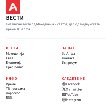
ВЕСТИ
Независни вести од Македонија и светот, дел од медиумската
мрежа ТВ Алфа.
ВЕСТИ
ЗА НАС
Македонија
За Алфа
Свет
Контакт
Економија
Импресум
Прес-релис
ИНФО
СЛЕДЕТЕ НÉ
Време
Facebook
ТВ програма
X / Twitter
Хороскоп
YouTube
RSS
Instagram