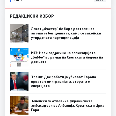
РЕДАКЦИСКИ ИЗБОР
Лекот „Фостер“ ќе биде достапен во
аптеките без доплата, само со законски
утврдената партиципација
ИЈЗ: Нови содржини на апликацијата
„Беббо“ во рамки на Светската недела на
доењето
Трамп: Две работи ја убиваат Европа –
првата е имиграцијата, втората е
енергијата
Зеленски ги отповика украинските
амбасадори во Албанија, Хрватска и Црна
Гора