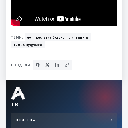
ТЕМИ:
еу
кестутис будрис
литванија
тимчо муцунски
СПОДЕЛИ:
ТВ
ПОЧЕТНА
→