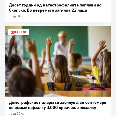
Десет години од катастрофалните поплави во
Скопско: Во невремето загинаа 22 лица
пред 19 ч.
ПРИЛОГ
Демографскиот аларм се засилува, во септември
ќе имаме најмалку 3.000 првачиња помалку
пред 20 ч.