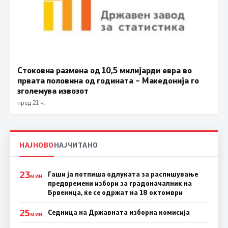
Стоковна размена од 10,5 милијарди евра во
првата половина од годината – Македонија го
зголемува извозот
пред 21 ч.
НАЈНОВО
НАЈЧИТАНО
23
Гаши ја потпиша одлуката за распишување
МИН
предвремени избори за градоначалник на
Брвеница, ќе се одржат на 18 октомври
25
Седница на Државната изборна комисија
МИН