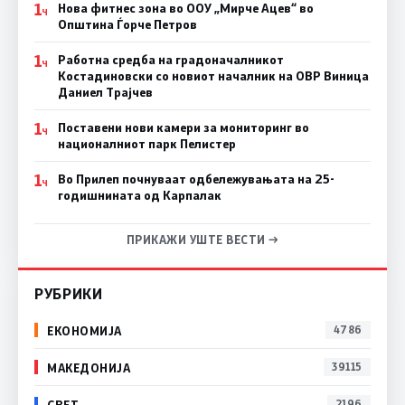
1
Нова фитнес зона во ООУ „Мирче Ацев“ во
Ч
Општина Ѓорче Петров
1
Работна средба на градоначалникот
Ч
Костадиновски со новиот началник на ОВР Виница
Даниел Трајчев
1
Поставени нови камери за мониторинг во
Ч
националниот парк Пелистер
1
Во Прилеп почнуваат одбележувањата на 25-
Ч
годишнината од Карпалак
ПРИКАЖИ УШТЕ ВЕСТИ →
РУБРИКИ
ЕКОНОМИЈА
4786
МАКЕДОНИЈА
39115
СВЕТ
2196