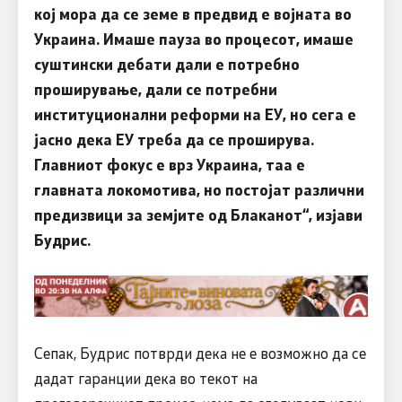
кој мора да се земе в предвид е војната во
Украина. Имаше пауза во процесот, имаше
суштински дебати дали е потребно
проширување, дали се потребни
институционални реформи на ЕУ, но сега е
јасно дека ЕУ треба да се проширува.
Главниот фокус е врз Украина, таа е
главната локомотива, но постојат различни
предизвици за земјите од Блаканот“, изјави
Будрис.
Сепак, Будрис потврди дека не е возможно да се
дадат гаранции дека во текот на