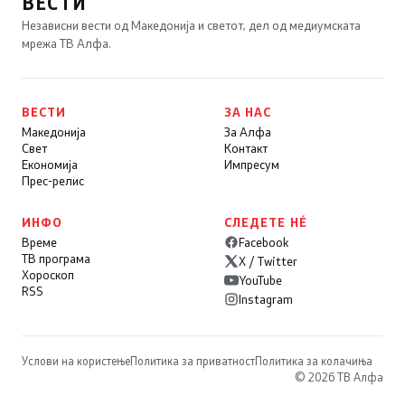
ВЕСТИ
Независни вести од Македонија и светот, дел од медиумската
мрежа ТВ Алфа.
ВЕСТИ
ЗА НАС
Македонија
За Алфа
Свет
Контакт
Економија
Импресум
Прес-релис
ИНФО
СЛЕДЕТЕ НÉ
Време
Facebook
ТВ програма
X / Twitter
Хороскоп
YouTube
RSS
Instagram
Услови на користење
Политика за приватност
Политика за колачиња
© 2026 ТВ Алфа