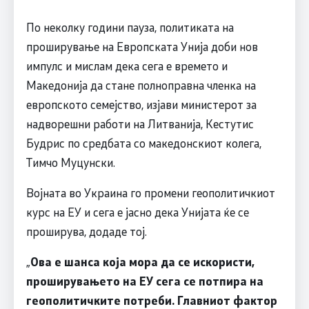
По неколку години пауза, политиката на
проширување на Европската Унија доби нов
импулс и мислам дека сега е времето и
Македонија да стане полноправна членка на
европското семејство, изјави министерот за
надворешни работи на Литванија, Кестутис
Будрис по средбата со македонскиот колега,
Тимчо Муцунски.
Војната во Украина го промени геополитичкиот
курс на ЕУ и сега е јасно дека Унијата ќе се
проширува, додаде тој.
„
Ова е шанса која мора да се искористи,
проширувањето на ЕУ сега се потпира на
геополитичките потреби. Главниот фактор