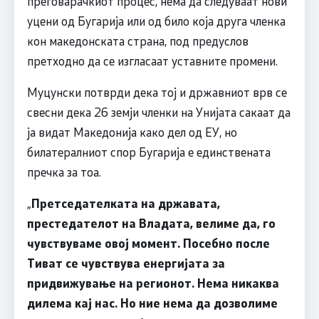
преговарачкиот процес, нема да следуваат нови
уцени од Бугарија или од било која друга членка
кон македонската страна, под предуслов
претходно да се изгласаат уставните промени.
Муцунски потврди дека тој и државниот врв се
свесни дека 26 земји членки на Унијата сакаат да
ја видат Македонија како дел од ЕУ, но
билатералниот спор Бугарија е единствената
пречка за тоа.
„
Претседателката на државата,
престедателот на Владата, велиме да, го
чувствуваме овој момент. Посебно после
Тиват се чувствува енергијата за
придвижување на регионот. Нема никаква
дилема кај нас. Но ние нема да дозволиме