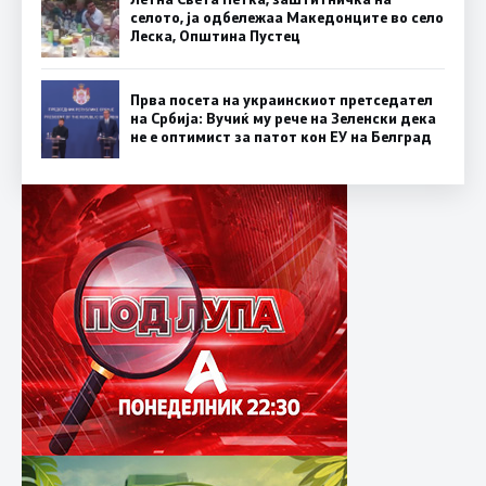
селото, ја одбележаа Македонците во село
Леска, Општина Пустец
Прва посета на украинскиот претседател
на Србија: Вучиќ му рече на Зеленски дека
не е оптимист за патот кон ЕУ на Белград