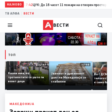
НАЈНОВО
17:42
ЦУК: До 18 часот 11 пожари на отворен простор, од кои
|
ТВ АЛФА
ВЕСТИ
ВЕСТИ
ТОП
12:50
12:47
12:46
Казни има, но
Јавниот и државниот
Во СДСМ
ии и
тротинетите се уште ги
долг на Македонија се
талогот:
возат деца
стабилни
е само б
ето
копија д
Заев
МАКЕДОНИЈА
Заврши првиот ден од