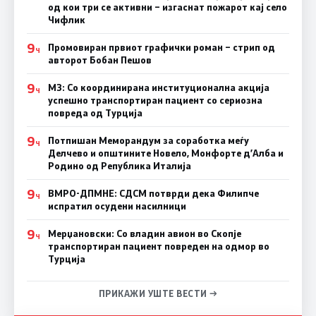
од кои три се активни – изгаснат пожарот кај село
Чифлик
9
Промовиран првиот графички роман – стрип од
Ч
авторот Бобан Пешов
9
МЗ: Со координирана институционална акција
Ч
успешно транспортиран пациент со сериозна
повреда од Турција
9
Потпишан Меморандум за соработка меѓу
Ч
Делчево и општините Новело, Монфорте д’Алба и
Родино од Република Италија
9
ВМРО-ДПМНЕ: СДСM потврди дека Филипче
Ч
испратил осудени насилници
9
Мерџановски: Со владин авион во Скопје
Ч
транспортиран пациент повреден на одмор во
Турција
ПРИКАЖИ УШТЕ ВЕСТИ →