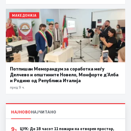
МАКЕДОНИЈА
Потпишан Меморандум за соработка меѓу
Делчево и општините Новело, Монфорте д’Алба
и Родино од Република Италија
пред 9 ч.
НАЈНОВО
НАЈЧИТАНО
9
ЦУК: До 18 часот 11 пожари на отворен простор,
Ч