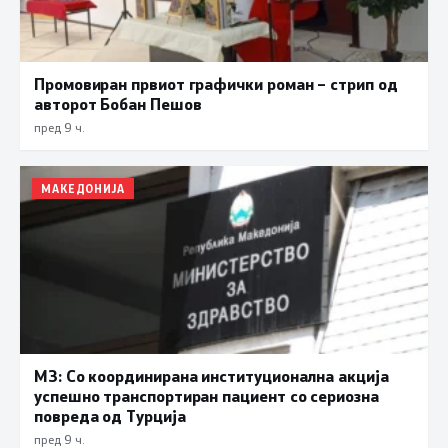
Промовиран првиот графички роман – стрип од
авторот Бобан Пешов
пред 9 ч.
МАКЕДОНИЈА
МЗ: Со координирана институционална акција
успешно транспортиран пациент со сериозна
повреда од Турција
пред 9 ч.