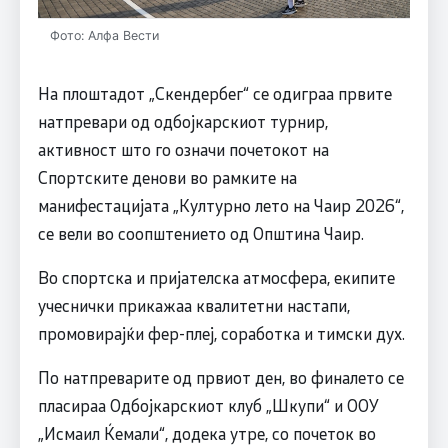
Фото: Алфа Вести
На плоштадот „Скендербег“ се одиграа првите
натпревари од одбојкарскиот турнир,
активност што го означи почетокот на
Спортските денови во рамките на
манифестацијата „Културно лето на Чаир 2026“,
се вели во соопштението од Општина Чаир.
Во спортска и пријателска атмосфера, екипите
учеснички прикажаа квалитетни настапи,
промовирајќи фер-плеј, соработка и тимски дух.
По натпреварите од првиот ден, во финалето се
пласираа Одбојкарскиот клуб „Шкупи“ и ООУ
„Исмаил Ќемали“, додека утре, со почеток во