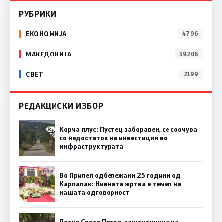
РУБРИКИ
ЕКОНОМИЈА
4796
МАКЕДОНИЈА
39206
СВЕТ
2199
РЕДАКЦИСКИ ИЗБОР
Корча плус: Пустец заборавен, се соочува
со недостаток на инвестиции во
инфраструктурата
Во Прилеп одбележани 25 години од
Карпалак: Нивната жртва е темел на
нашата одговорност
Летна Света Петка, заштитничка на