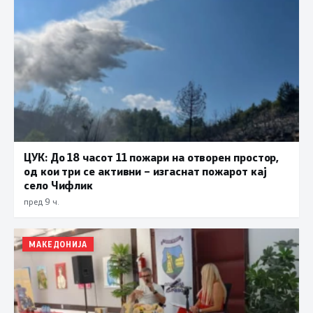
ЦУК: До 18 часот 11 пожари на отворен простор,
од кои три се активни – изгаснат пожарот кај
село Чифлик
пред 9 ч.
МАКЕДОНИЈА