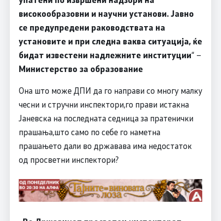
високообразовни и научни установи. Јавно
се предупредени раководствата на
установите и при следна ваква ситуација, ќе
бидат известени надлежните институции
“ –
Министерство за образование
Она што може ДПИ да го направи со многу малку
чесни и стручни инспектори,го прави истакна
Јаневска на последната седница за пратенички
прашања,што само по себе го наметна
прашањето дали во државава има недостаток
од просветни инспектори?