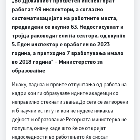
„Во Државниот просветен инспекторат
работат 49 инспектори, а согласно
систематизацијата на работните места,
предвидени се вкупно 63. Недостасуваат и
тројца раководители на сектори, од вкупно
5. Еден инспектор е вработен во 2023
година, а претходно 7 вработувања имало
во 2018 година
“ –
Министерство за
образование
Инаку, паднаа и првите отпуштања од работа на
кадри кои ги образувале идните академци со
неправилно стекнати звања.До сега се затворени
и 6 научни иститути кои не нуделе никаква
дејност и образование.Ресорната министерка не
попушта, онаму каде што ќе се откријат
недоследности во работењето ќе сносат