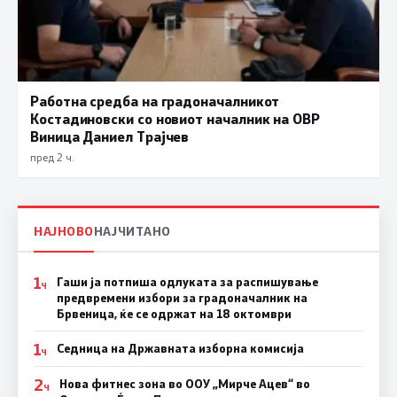
Работна средба на градоначалникот
Костадиновски со новиот началник на ОВР
Виница Даниел Трајчев
пред 2 ч.
НАЈНОВО
НАЈЧИТАНО
1
Гаши ја потпиша одлуката за распишување
Ч
предвремени избори за градоначалник на
Брвеница, ќе се одржат на 18 октомври
1
Седница на Државната изборна комисија
Ч
2
Нова фитнес зона во ООУ „Мирче Ацев“ во
Ч