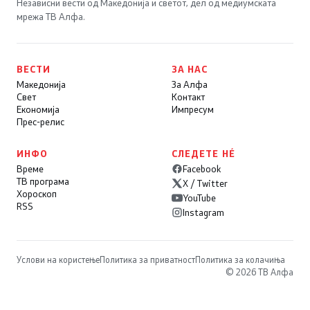
Независни вести од Македонија и светот, дел од медиумската
мрежа ТВ Алфа.
ВЕСТИ
ЗА НАС
Македонија
За Алфа
Свет
Контакт
Економија
Импресум
Прес-релис
ИНФО
СЛЕДЕТЕ НÉ
Време
Facebook
ТВ програма
X / Twitter
Хороскоп
YouTube
RSS
Instagram
Услови на користење
Политика за приватност
Политика за колачиња
© 2026 ТВ Алфа