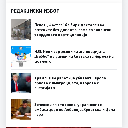
РЕДАКЦИСКИ ИЗБОР
Лекот „Фостер“ ќе биде достапен во
аптеките без доплата, само со законски
утврдената партиципација
ИЈЗ: Нови содржини на апликацијата
„Беббо“ во рамки на Светската недела на
доењето
Трамп: Две работи ја убиваат Европа –
првата е имиграцијата, втората е
енергијата
Зеленски ги отповика украинските
амбасадори во Албанија, Хрватска и Црна
Гора