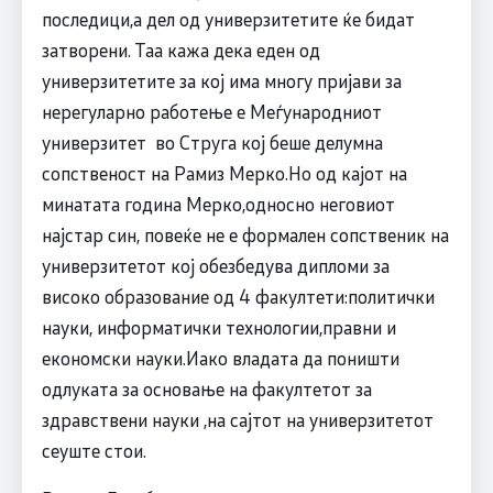
последици,а дел од универзитетите ќе бидат
затворени. Таа кажа дека еден од
универзитетите за кој има многу пријави за
нерегуларно работење е Меѓународниот
универзитет во Струга кој беше делумна
сопственост на Рамиз Мерко.Но од кајот на
минатата година Мерко,односно неговиот
најстар син, повеќе не е формален сопственик на
универзитетот кој обезбедува дипломи за
високо образование од 4 факултети:политички
науки, информатички технологии,правни и
економски науки.Иако владата да поништи
одлуката за основање на факултетот за
здравствени науки ,на сајтот на универзитетот
сеуште стои.