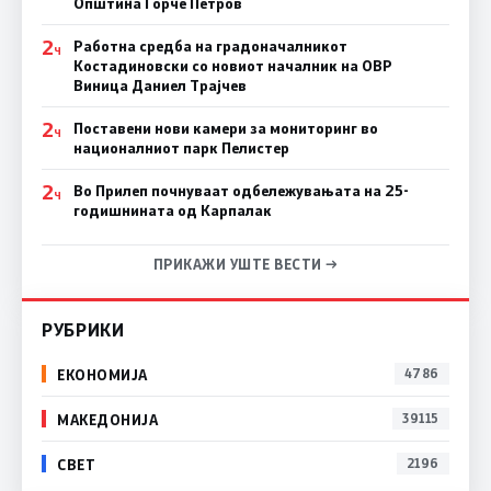
Општина Ѓорче Петров
2
Работна средба на градоначалникот
Ч
Костадиновски со новиот началник на ОВР
Виница Даниел Трајчев
2
Поставени нови камери за мониторинг во
Ч
националниот парк Пелистер
2
Во Прилеп почнуваат одбележувањата на 25-
Ч
годишнината од Карпалак
ПРИКАЖИ УШТЕ ВЕСТИ →
РУБРИКИ
ЕКОНОМИЈА
4786
МАКЕДОНИЈА
39115
СВЕТ
2196