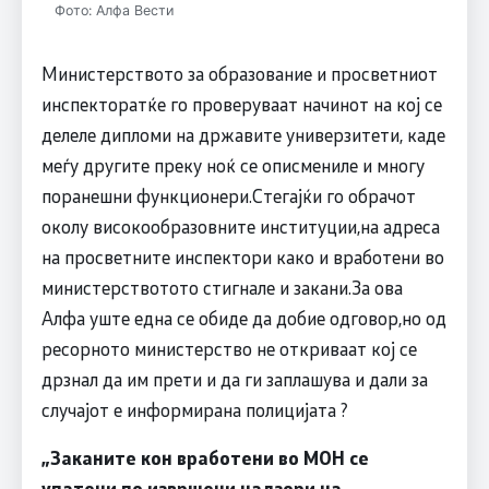
Фото: Алфа Вести
Министерството за образование и просветниот
инспекторатќе го проверуваат начинот на кој се
делеле дипломи на државите универзитети, каде
меѓу другите преку ноќ се описмениле и многу
поранешни функционери.Стегајќи го обрачот
околу високообразовните институции,на адреса
на просветните инспектори како и вработени во
министерствотото стигнале и закани.За ова
Алфа уште една се обиде да добие одговор,но од
ресорното министерство не откриваат кој се
дрзнал да им прети и да ги заплашува и дали за
случајот е информирана полицијата ?
„Заканите кон вработени во МОН се
упатени по извршени надзори на