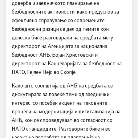
доверба и заедничкото планирање на
безбедносните активности, како предуслов за
ефективно справување со современите
безбедносни ризици се дел од темите кои
денеска биле разговарани на средбата меѓу
директорот на Агенцијата за национална
безбедност АНБ, Бојан Христовски и
директорот на Канцеларијата за безбедност на
НАТО, Гејлен Нејс во Скопје.
Како што соопштија од АНБ на средбата се
дискутирало за повеќе теми од заеднички
интерес, со посебен акцент на тековните
процеси на модернизација и дигитализација на
АНБ, кои се спроведуваат во согласност со
НАТО стандардите. Разговорите биле и во
насока на потребата од адаптација на