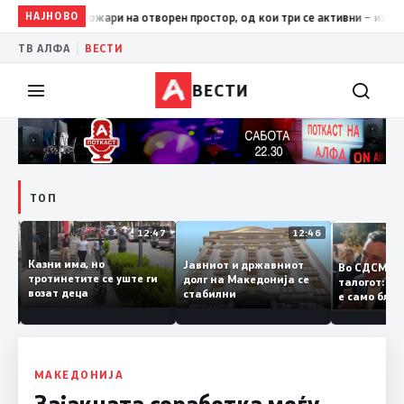
НАЈНОВО
17:42
ЦУК: До 18 часот 11 пожари на отворен простор, од кои
|
ТВ АЛФА
ВЕСТИ
ВЕСТИ
ТОП
12:50
12:47
12:46
Казни има, но
Јавниот и државниот
Во СДСМ 
ии и
тротинетите се уште ги
долг на Македонија се
талогот:
возат деца
стабилни
е само б
ето
копија д
Заев
МАКЕДОНИЈА
Зајакната соработка меѓу