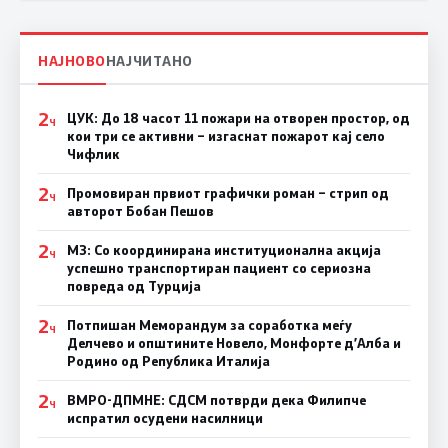
НАЈНОВО
НАЈЧИТАНО
2
ЦУК: До 18 часот 11 пожари на отворен простор, од
Ч
кои три се активни – изгаснат пожарот кај село
Чифлик
2
Промовиран првиот графички роман – стрип од
Ч
авторот Бобан Пешов
2
МЗ: Со координирана институционална акција
Ч
успешно транспортиран пациент со сериозна
повреда од Турција
2
Потпишан Меморандум за соработка меѓу
Ч
Делчево и општините Новело, Монфорте д’Алба и
Родино од Република Италија
2
ВМРО-ДПМНЕ: СДСM потврди дека Филипче
Ч
испратил осудени насилници