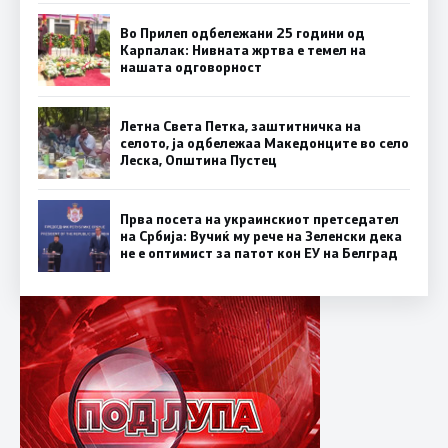
Во Прилеп одбележани 25 години од
Карпалак: Нивната жртва е темел на
нашата одговорност
Летна Света Петка, заштитничка на
селото, ја одбележаа Македонците во село
Леска, Општина Пустец
Прва посета на украинскиот претседател
на Србија: Вучиќ му рече на Зеленски дека
не е оптимист за патот кон ЕУ на Белград