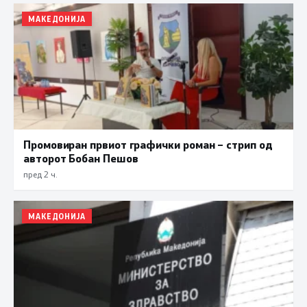
МАКЕДОНИЈА
Промовиран првиот графички роман – стрип од
авторот Бобан Пешов
пред 2 ч.
МАКЕДОНИЈА