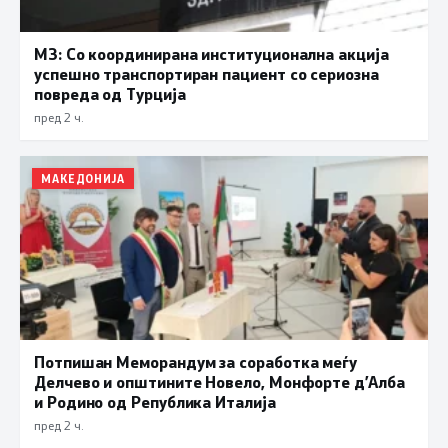
МЗ: Со координирана институционална акција
успешно транспортиран пациент со сериозна
повреда од Турција
пред 2 ч.
МАКЕДОНИЈА
Потпишан Меморандум за соработка меѓу
Делчево и општините Новело, Монфорте д’Алба
и Родино од Република Италија
пред 2 ч.