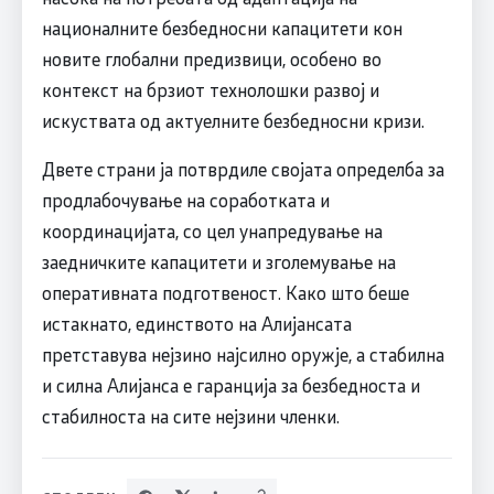
националните безбедносни капацитети кон
новите глобални предизвици, особено во
контекст на брзиот технолошки развој и
искуствата од актуелните безбедносни кризи.
Двете страни ја потврдиле својата определба за
продлабочување на соработката и
координацијата, со цел унапредување на
заедничките капацитети и зголемување на
оперативната подготвеност. Како што беше
истакнато, единството на Алијансата
претставува нејзино најсилно оружје, а стабилна
и силна Алијанса е гаранција за безбедноста и
стабилноста на сите нејзини членки.