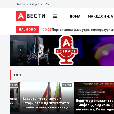
Петок, 7 август 2026
ВЕСТИ
ДОМА
МАКЕДОНИЈА
НАЈНОВО
20:24
Сиљановска Давкова на Свечената академија
ТОП
12:35
12:28
Владата не отстапува –
 се задоволни
Цените остануваат
историјата и идентитетот се
учениците на
– Инфлација од сам
црвената линија која нема да
ржавната
месечно и 2,3% на 
се погази
ниво