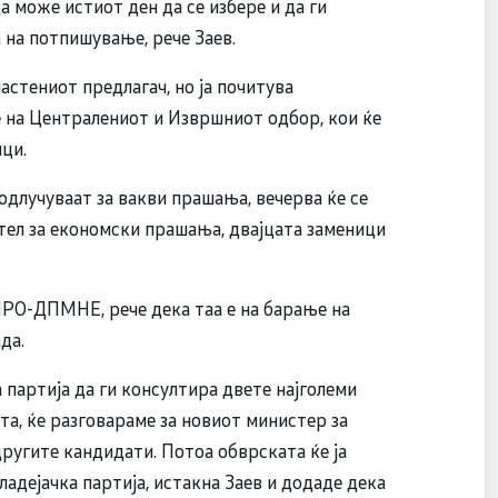
а може истиот ден да се избере и да ги
 на потпишување, рече Заев.
астениот предлагач, но ја почитува
е на Централениот и Извршниот одбор, кои ќе
ци.
одлучуваат за вакви прашања, вечерва ќе се
ател за економски прашања, двајцата заменици
МРО-ДПМНЕ, рече дека таа е на барање на
да.
 партија да ги консултира двете најголеми
та, ќе разговараме за новиот министер за
другите кандидати. Потоа обврската ќе ја
ладејачка партија, истакна Заев и додаде дека