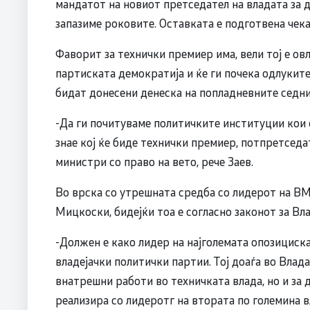
мандатот на новиот претседател на владата за д
запазиме роковите. Оставката е подготвена чека
Фаворит за технички премиер има, вели тој е овл
партиската демократија и ќе ги почека одлукит
бидат донесени денеска на попладневните седни
-Да ги почитуваме политичките институции кои 
знае кој ќе биде технички премиер, потпретсед
министри со право на вето, рече Заев.
Во врска со утрешната средба со лидерот на В
Мицкоски, бидејќи тоа е согласно законот за Вла
-Должен е како лидер на најголемата опозициска
владејачки политички партии. Тој доаѓа во Влада
внатрешни работи во техничката влада, но и за 
реализира со лидеротг на втората по големина в