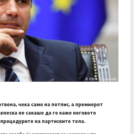
твена, чека само на потпис, а премиерот
денеска не сакаше да го каже неговото
 процедурите на партиските тела.