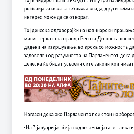
Тој и лидерот на ВМРО-ДПМНЕ утре на лидерска
решенија за новата техничка влада, други теми 
интерес може да се отворат.
Тој денеска одговорајќи на новинарски прашања
министерката за правда Рената Дескоска посве
дадени на извршување, во врска со можноста да
задоволен од разумноста на Парламентот дека до
денеска ќе бидат усвоени сите закони кои имаат 
Нагласи дека ако Парламентот си стои на зборо
-На 3 јануари јас ќе ја поднесам мојата оставка