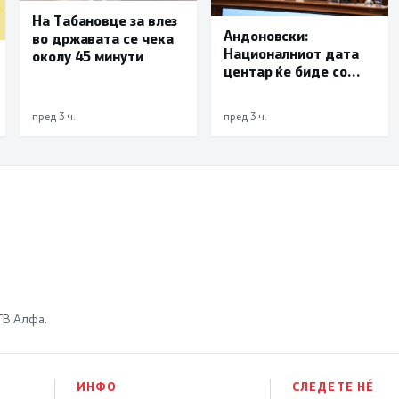
На Табановце за влез
Андоновски:
во државата се чека
Националниот дата
околу 45 минути
центар ќе биде со
мала инсталирана
моќност и ќе служи
пред 3 ч.
пред 3 ч.
исклучиво за
потребите на
државата
 ТВ Алфа.
ИНФО
СЛЕДЕТЕ НÉ