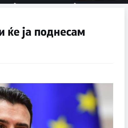
половина тунел во слепа
улица, сега имаме целин
и ќе ја поднесам