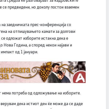
та средба ќе разговараат за кадровските
не се предвидени, но доколу постои взаемен
 на заедничката прес-конференција со
тена на отпишувањето камати за долгови
 се одложат изборите истакна дека е
 Нова Година, а според некои најави и
импакт од 1 јануари.
т нема потреба од одложување на изборите.
 и верувам дека истиот ден ќе може да се даде