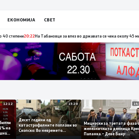
ЕКОНОМИЈА
СВЕТ
 по повод „30 години Општина Вевчани“
20:23
Портокалова фаза утре, те
12:12
15:20
Десет години од
 стабилни
Мицкоски за третата фа
катастрофалните поплави во
о 0,1% на
железничката делница 
Скопско: Во невремето
годишно
Паланка – Деве Баир:
загинаа 22 лица
Проектот нема да заврш