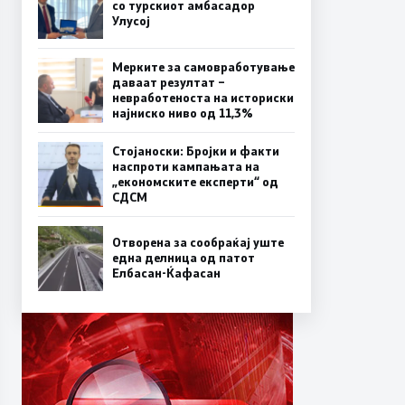
со турскиот амбасадор
Улусој
Мерките за самовработување
даваат резултат –
невработеноста на историски
најниско ниво од 11,3%
Стојаноски: Бројки и факти
наспроти кампањата на
„економските експерти“ од
СДСM
Отворена за сообраќај уште
една делница од патот
Елбасан-Ќафасан