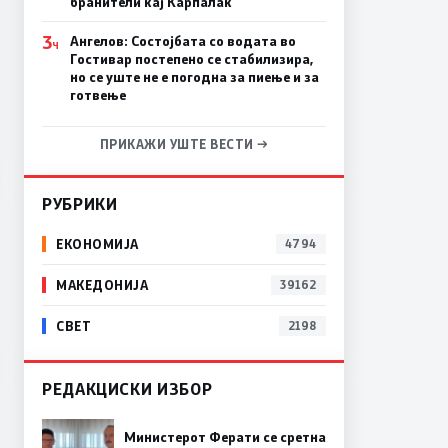
бранители кај Карпалак
3
Ангелов: Состојбата со водата во
Ч
Гостивар постепено се стабилизира,
но се уште не е погодна за пиење и за
готвење
ПРИКАЖИ УШТЕ ВЕСТИ →
РУБРИКИ
ЕКОНОМИЈА
4794
МАКЕДОНИЈА
39162
СВЕТ
2198
РЕДАКЦИСКИ ИЗБОР
Министерот Ферати се сретна