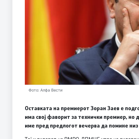
Фото: Алфа Вести
Оставката на премиерот Зоран Заев е подго
има свој фаворит за технички премиер, но 
име пред предлогот вечерва да помине низ