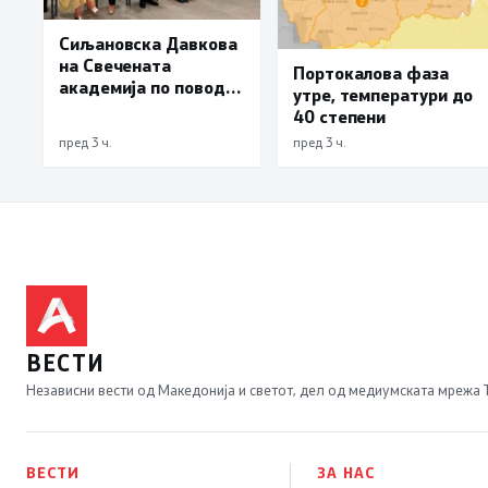
Сиљановска Давкова
на Свечената
Портокалова фаза
академија по повод
утре, температури до
„30 години Општина
40 степени
Вевчани“
пред 3 ч.
пред 3 ч.
ВЕСТИ
Независни вести од Македонија и светот, дел од медиумската мрежа
ВЕСТИ
ЗА НАС