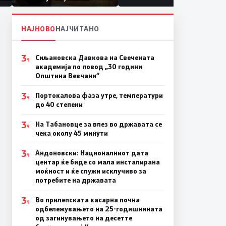
првачиња помалку
а
НАЈНОВО
НАЈЧИТАНО
3
Сиљановска Давкова на Свечената
Ч
академија по повод „30 години
Општина Вевчани“
3
Портокалова фаза утре, температури
Ч
до 40 степени
3
На Табановце за влез во државата се
Ч
чека околу 45 минути
3
Андоновски: Националниот дата
Ч
центар ќе биде со мала инсталирана
моќност и ќе служи исклучиво за
потребите на државата
3
Во прилепската касарна почна
Ч
одбележувањето на 25-годишнината
од загинувањето на десетте