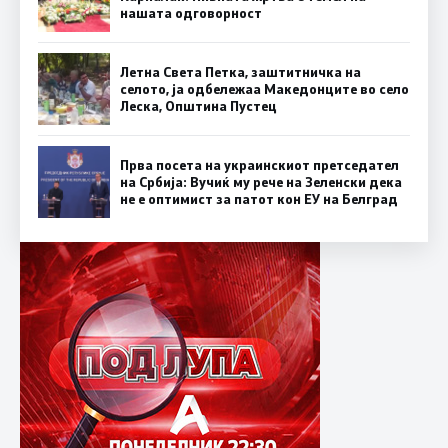
нашата одговорност
Летна Света Петка, заштитничка на
селото, ја одбележаа Македонците во село
Леска, Општина Пустец
Прва посета на украинскиот претседател
на Србија: Вучиќ му рече на Зеленски дека
не е оптимист за патот кон ЕУ на Белград