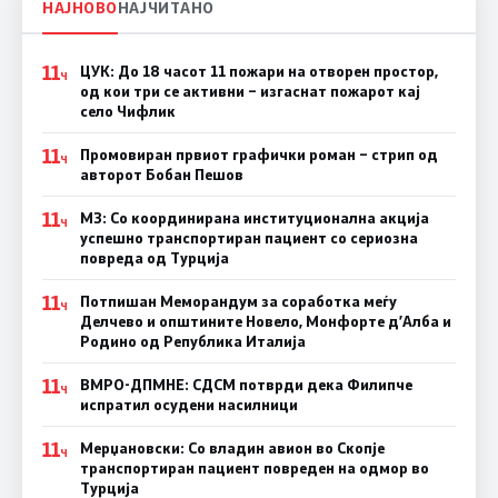
НАЈНОВО
НАЈЧИТАНО
11
ЦУК: До 18 часот 11 пожари на отворен простор,
Ч
од кои три се активни – изгаснат пожарот кај
село Чифлик
11
Промовиран првиот графички роман – стрип од
Ч
авторот Бобан Пешов
11
МЗ: Со координирана институционална акција
Ч
успешно транспортиран пациент со сериозна
повреда од Турција
11
Потпишан Меморандум за соработка меѓу
Ч
Делчево и општините Новело, Монфорте д’Алба и
Родино од Република Италија
11
ВМРО-ДПМНЕ: СДСM потврди дека Филипче
Ч
испратил осудени насилници
11
Мерџановски: Со владин авион во Скопје
Ч
транспортиран пациент повреден на одмор во
Турција