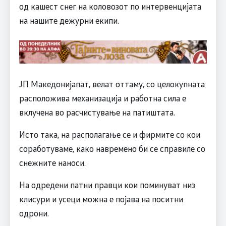
од кашест снег на коловозот по интервенцијата
на нашите дежурни екипи.
ЈП Македонијапат, велат оттаму, со целокупната
расположива механизација и работна сила е
вклучена во расчистување на патиштата.
Исто така, на располагање се и фирмите со кои
соработуваме, како навремено би се справиле со
снежните наноси.
На одредени патни правци кои поминуват низ
клисури и усеци можна е појава на поситни
одрони.