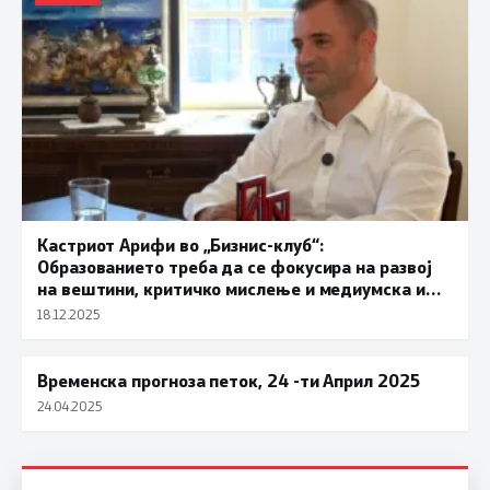
Кастриот Арифи во „Бизнис-клуб“:
Образованието треба да се фокусира на развој
на вештини, критичко мислење и медиумска и
дигитална писменост
18.12.2025
Временска прогноза петок, 24 -ти Април 2025
ВРЕМЕ
24.04.2025