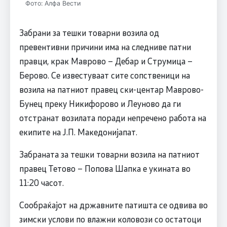
Фото: Алфа Вести
Забрани за тешки товарни возила од
превентивни причини има на следниве патни
правци, крак Маврово – Дебар и Струмица –
Берово. Се известуваат сите сопственици на
возила на патниот правец ски-центар Маврово-
Бунец преку Никифорово и Леуново да ги
отстранат возилата поради непречено работа на
екипите на Ј.П. Македонијапат.
Забраната за тешки товарни возила на патниот
правец Тетово – Попова Шапка е укината во
11:20 часот.
Сообраќајот на државните патишта се одвива во
зимски услови по влажни коловози со остатоци