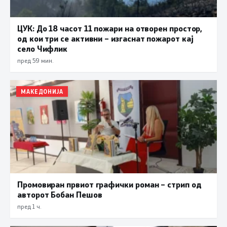
ЦУК: До 18 часот 11 пожари на отворен простор,
од кои три се активни – изгаснат пожарот кај
село Чифлик
пред 59 мин.
МАКЕДОНИЈА
Промовиран првиот графички роман – стрип од
авторот Бобан Пешов
пред 1 ч.