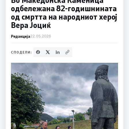
одбележана 82-годишнината
од смртта на народниот херој
Вера Јоциќ
Редакција
22.05.2026
СПОДЕЛИ: