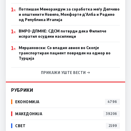
1
Потпишан Меморандум за соработка меѓу Делчево
Ч
и општините Новело, Монфорте д’Алба и Родино
од Република Италија
1
ВМРО-ДПМНЕ: СДСM потврди дека Филипче
Ч
испратил осудени насилници
1
Мерџановски: Со владин авион во Скопје
Ч
транспортиран пациент повреден на одмор во
Турција
ПРИКАЖИ УШТЕ ВЕСТИ →
РУБРИКИ
ЕКОНОМИЈА
4796
МАКЕДОНИЈА
39206
СВЕТ
2199