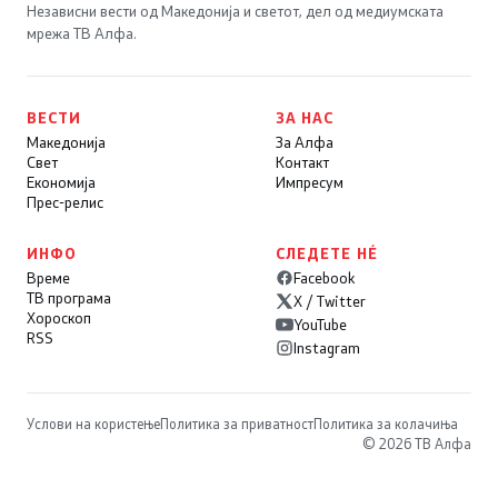
Независни вести од Македонија и светот, дел од медиумската
мрежа ТВ Алфа.
ВЕСТИ
ЗА НАС
Македонија
За Алфа
Свет
Контакт
Економија
Импресум
Прес-релис
ИНФО
СЛЕДЕТЕ НÉ
Време
Facebook
ТВ програма
X / Twitter
Хороскоп
YouTube
RSS
Instagram
Услови на користење
Политика за приватност
Политика за колачиња
© 2026 ТВ Алфа