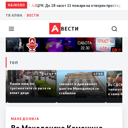
НАЈНОВО
17:42
ЦУК: До 18 часот 11 пожари на отворен простор, од кои 
|
ТВ АЛФА
ВЕСТИ
ВЕСТИ
ТОП
12:50
12:47
12:46
Казни има, но
Јавниот и државниот
Во СДСМ
дии и
тротинетите се уште ги
долг на Македонија се
талогот
возат деца
стабилни
е само 
ието
копија д
Заев
МАКЕДОНИЈА
Во Македонска Каменица