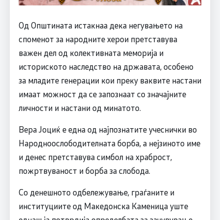
Од Општината истакнаа дека негувањето на
споменот за народните херои претставува
важен дел од колективната меморија и
историското наследство на државата, особено
за младите генерации кои преку ваквите настани
имаат можност да се запознаат со значајните
личности и настани од минатото.
Вера Јоциќ е една од најпознатите учеснички во
Народноослободителната борба, а нејзиното име
и денес претставува симбол на храброст,
пожртвуваност и борба за слобода.
Со денешното одбележување, граѓаните и
институциите од Македонска Каменица уште
еднаш ја потврдија определбата за зачувување