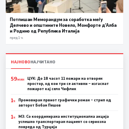
Потпишан Меморандум за соработка меѓу
Делчево и општините Новело, Монфорте д’Алба
и Родино од Република Италија
пред 1 ч.
НАЈНОВО
НАЈЧИТАНО
59
ЦУК: До 18 часот 11 пожари на отворен
МИН
простор, од кои три се активни – изгаснат
пожарот кај село Чифлик
1
Промовиран првиот графички роман – стрип од
Ч
авторот Бобан Пешов
1
МЗ: Со координирана институционална акција
Ч
успешно транспортиран пациент со сериозна
повреда од Турција