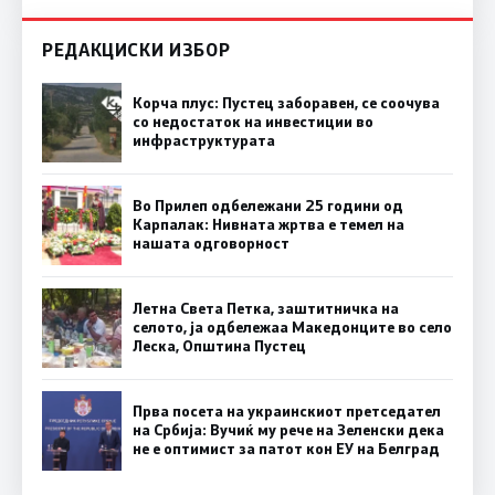
РЕДАКЦИСКИ ИЗБОР
Корча плус: Пустец заборавен, се соочува
со недостаток на инвестиции во
инфраструктурата
Во Прилеп одбележани 25 години од
Карпалак: Нивната жртва е темел на
нашата одговорност
Летна Света Петка, заштитничка на
селото, ја одбележаа Македонците во село
Леска, Општина Пустец
Прва посета на украинскиот претседател
на Србија: Вучиќ му рече на Зеленски дека
не е оптимист за патот кон ЕУ на Белград