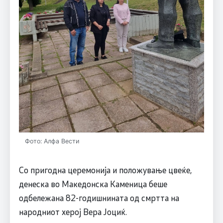
Фото: Алфа Вести
Со пригодна церемонија и положување цвеќе,
денеска во Македонска Каменица беше
одбележана 82-годишнината од смртта на
народниот херој Вера Јоциќ.