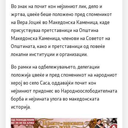
Во знак на почит кон нејзиниот лик, дело и
жртва, цвеќе беше положено пред споменикот
на Вера Јоциќ во Македонска Каменица, каде
присуствуваа претставници на Општина
Македонска Каменица, членови на Советот на
Општината, како и претставници од повеќе
локални институции и организации.
Во рамки на одбележувањето, делегации
положија цвеќе и пред споменикот на народниот
херој во село Саса, оддавајќи почит кон
нејзиниот придонес во Народноослободителната
борба и нејзината улога во македонската
историја.