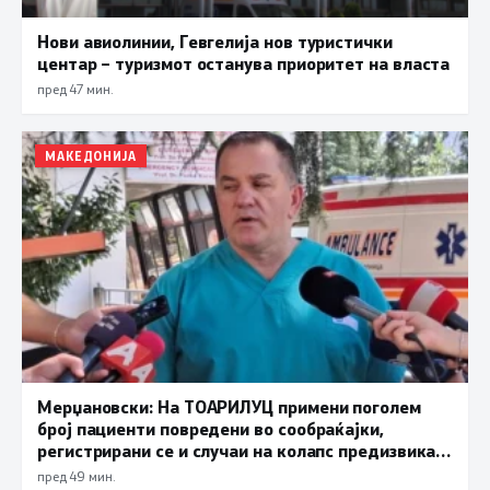
Нови авиолинии, Гевгелија нов туристички
центар – туризмот останува приоритет на власта
пред 47 мин.
МАКЕДОНИЈА
Мерџановски: На ТОАРИЛУЦ примени поголем
број пациенти повредени во сообраќајки,
регистрирани се и случаи на колапс предизвикан
од високите температури
пред 49 мин.