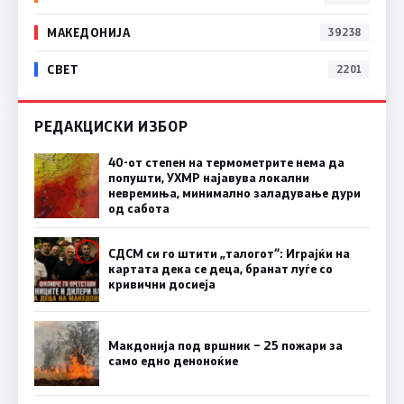
МАКЕДОНИЈА
39238
СВЕТ
2201
РЕДАКЦИСКИ ИЗБОР
40-от степен на термометрите нема да
попушти, УХМР најавува локални
невремиња, минимално заладување дури
од сабота
СДСМ си го штити „талогот“: Играјќи на
картата дека се деца, бранат луѓе со
кривични досиеја
Макдонија под вршник – 25 пожари за
само едно деноноќие