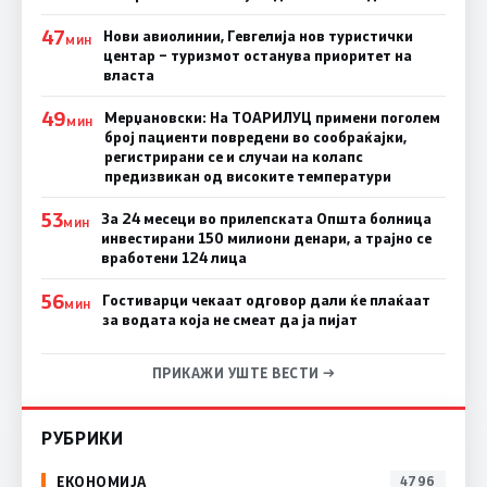
47
Нови авиолинии, Гевгелија нов туристички
МИН
центар – туризмот останува приоритет на
власта
49
Мерџановски: На ТОАРИЛУЦ примени поголем
МИН
број пациенти повредени во сообраќајки,
регистрирани се и случаи на колапс
предизвикан од високите температури
53
За 24 месеци во прилепската Општа болница
МИН
инвестирани 150 милиони денари, а трајно се
вработени 124 лица
56
Гостиварци чекаат одговор дали ќе плаќаат
МИН
за водата која не смеат да ја пијат
ПРИКАЖИ УШТЕ ВЕСТИ →
РУБРИКИ
ЕКОНОМИЈА
4796