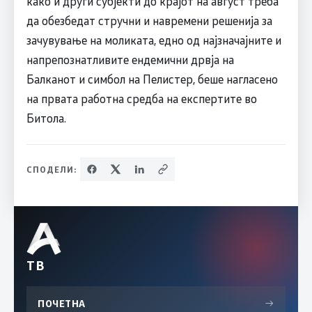
како и други субјекти до крајот на август треба
да обезбедат стручни и навремени решенија за
зачувување на моликата, едно од најзначајните и
напрепознатливите ендемични дрвја на
Балканот и симбол на Пелистер, беше нагласено
на првата работна средба на експертите во
Битола.
СПОДЕЛИ:
ТВ
ПОЧЕТНА
→