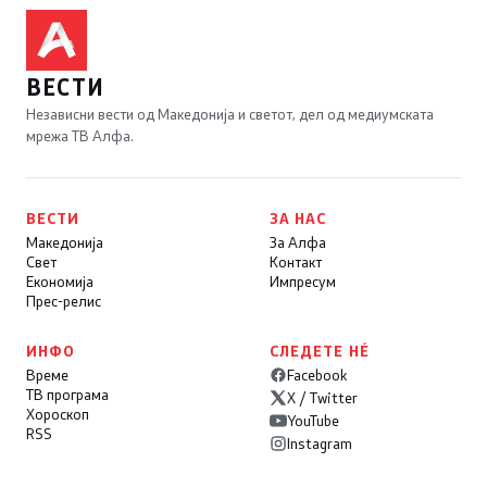
ВЕСТИ
Независни вести од Македонија и светот, дел од медиумската
мрежа ТВ Алфа.
ВЕСТИ
ЗА НАС
Македонија
За Алфа
Свет
Контакт
Економија
Импресум
Прес-релис
ИНФО
СЛЕДЕТЕ НÉ
Време
Facebook
ТВ програма
X / Twitter
Хороскоп
YouTube
RSS
Instagram