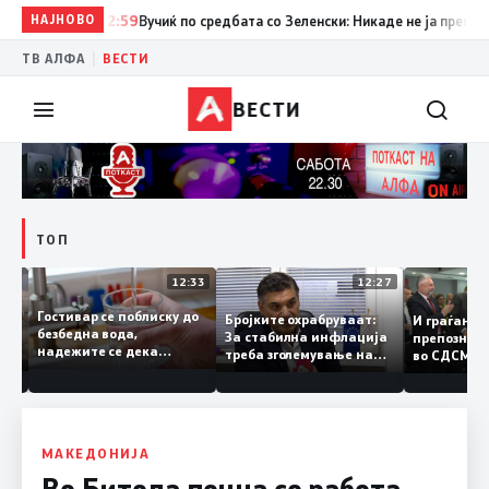
НАЈНОВО
12:59
Вучиќ по средбата со Зеленски: Никаде не ја преминав г
|
ТВ АЛФА
ВЕСТИ
ВЕСТИ
ТОП
12:49
12:33
12:27
Гостивар се поблиску до
лите
Бројките охрабруваат:
И граѓан
безбедна вода,
За стабилна инфлација
препозн
надежите се дека
ино
треба зголемување на
во СДСМ
следната недела ќе
домашното
добар н
може да се пие и готви
производство
треба с
политик
МАКЕДОНИЈА
Во Битола почна со работа