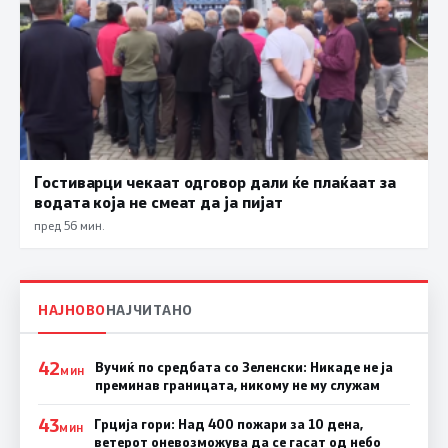
Гостиварци чекаат одговор дали ќе плаќаат за
водата која не смеат да ја пијат
пред 56 мин.
НАЈНОВО
НАЈЧИТАНО
42
Вучиќ по средбата со Зеленски: Никаде не ја
МИН
преминав границата, никому не му служам
43
Грција гори: Над 400 пожари за 10 дена,
МИН
ветерот оневозможува да се гасат од небо