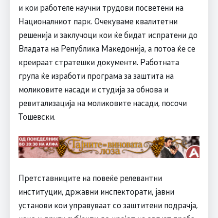
и кои работеле научни трудови посветени на
Националниот парк. Очекуваме квалитетни
решенија и заклучоци кои ќе бидат испратени до
Владата на Република Македонија, а потоа ќе се
креираат стратешки документи. Работната
група ќе изработи програма за заштита на
моликовите насади и студија за обнова и
ревитализација на моликовите насади, посочи
Тошевски.
Претставниците на повеќе релевантни
институции, државни инспекторати, јавни
установи кои управуваат со заштитени подрачја,