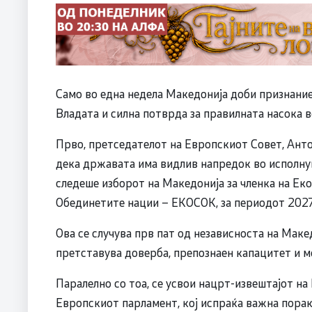
Само во една недела Македонија доби признание
Владата и силна потврда за правилната насока в
Прво, претседателот на Европскиот Совет, Анто
дека државата има видлив напредок во исполну
следеше изборот на Македонија за членка на Ек
Обединетите нации – ЕКОСОК, за периодот 2027
Ова се случува прв пат од независноста на Маке
претставува доверба, препознаен капацитет и м
Паралелно со тоа, се усвои нацрт-извештајот н
Европскиот парламент, кој испраќа важна порак