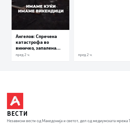
„злоупотреба на
службената положба
и овластување”
Ангелов: Спречена
катастрофа во
виничко, запалена
трева при сечење со
пред 2 ч.
пред 2 ч.
брусилица
ВЕСТИ
Независни вести од Македонија и светот, дел од медиумската мрежа