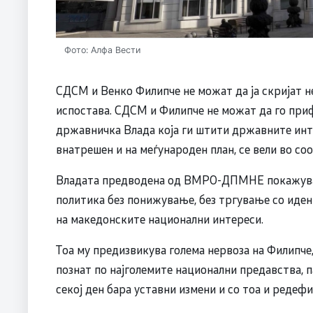
Фото: Алфа Вести
СДСM и Венко Филипче не можат да ја скријат не
испостава. СДСM и Филипче не можат да го пр
државничка Влада која ги штити државните инте
внатрешен и на меѓународен план, се вели во
Владата предводена од ВМРО-ДПМНЕ покажува 
политика без понижување, без тргување со иде
на македонските национални интереси.
Тоа му предизвикува голема нервоза на Филипче,
познат по најголемите национални предавства, п
секој ден бара уставни измени и со тоа и редеф