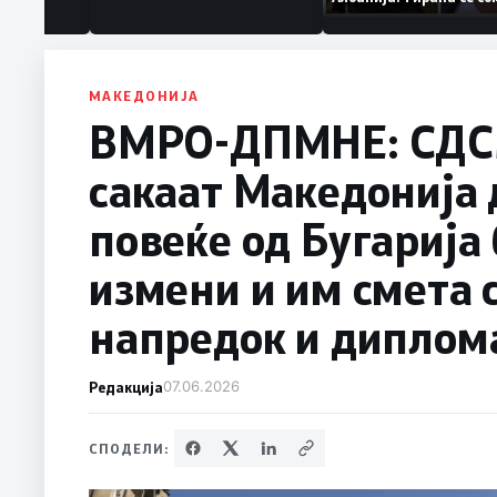
ваат „персона
дека работеле за
терористички орга
МАКЕДОНИЈА
ВМРО-ДПМНЕ: СДСM
сакаат Македонија д
повеќе од Бугарија
измени и им смета 
напредок и диплом
Редакција
07.06.2026
СПОДЕЛИ: