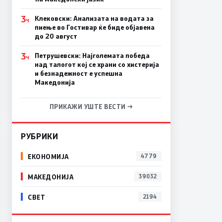
3
Клековски: Анализата на водата за
Ч
пиење во Гостивар ќе биде објавена
до 20 август
3
Петрушевски: Најголемата победа
Ч
над талогот кој се храни со хистерија
и безнадежност е успешна
Македонија
ПРИКАЖИ УШТЕ ВЕСТИ →
РУБРИКИ
ЕКОНОМИЈА
4779
МАКЕДОНИЈА
39032
СВЕТ
2194