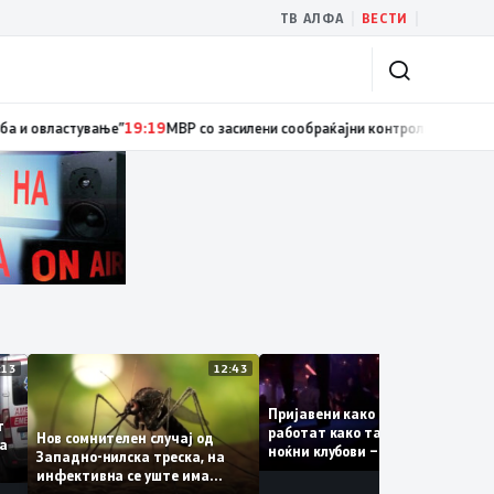
|
|
ТВ АЛФА
ВЕСТИ
иски службеник, поднесена кривична пријава за „злоупотреба на служб
13:13
12:43
12:
Пријавени како туристки, а
уваат
работат како танчерки во
Нов сомнителен случај од
те за
ноќни клубови – полицијата
Западно-нилска треска, на
откри сомнителна шема за
инфективна се уште има
можна трговија со луѓе
пациенти во критична