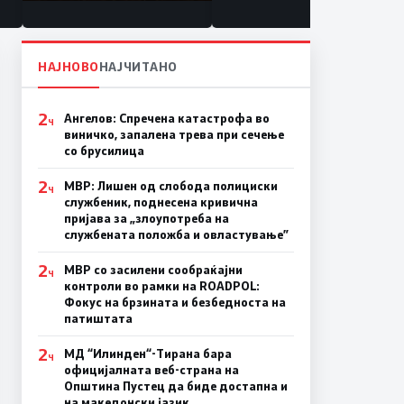
состојба
НАЈНОВО
НАЈЧИТАНО
2
Ангелов: Спречена катастрофа во
Ч
виничко, запалена трева при сечење
со брусилица
2
МВР: Лишен од слобода полициски
Ч
службеник, поднесена кривична
пријава за „злоупотреба на
службената положба и овластување”
2
МВР со засилени сообраќајни
Ч
контроли во рамки на ROADPOL:
Фокус на брзината и безбедноста на
патиштата
2
МД “Илинден“-Тирана бара
Ч
официјалната веб-страна на
Општина Пустец да биде достапна и
на македонски јазик