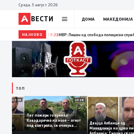
Среда, 5 август 2026
ВЕСТИ
ДОМА
МАКЕДОНИЈА
НАЈНОВО
19:22
Ангелов: Спречена катастрофа во виничко, за
ТОП
12:39
15:38
Пет пожари го кренаа
Рама: За
Кавадаречко на нозе – огнот
форма му
Двајца Албанци од
под контрола, се очекува
анците од
Македонија на црна
целосно гаснење
га кога му гори
Албанија: Тирана с