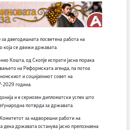
 за двегодишната посветена работа на
о која се движи државата.
нио Кошта, од Скопје испрати јасна порака
вањето на Реформската агенда, па потоа
ономскиот и социјалниот совет на
-2029 година.
донија и е сериозен дипломатски успех што
еѓународна потврда за државата.
а Комитетот за надворешни работи на
а дека државата останува јасно препознаена