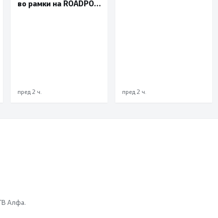
во рамки на ROADPOL:
биде достапна и на
Фокус на брзината и
македонски јазик
безбедноста на
патиштата
пред 2 ч.
пред 2 ч.
 ТВ Алфа.