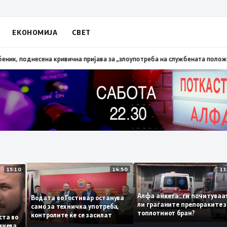
ЕКОНОМИЈА
СВЕТ
палена трева при сечење со брусилица
19:21
МВР: Лишен од слобода полиц
15:10
14:50
Алфа анкета: ги почит
Водата во Гостивар останува
ли граѓаните препораки
само за техничка употреба,
топлотниот бран?
контролите ќе се засилат
 листа во
е сомнева