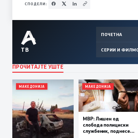
СПОДЕЛИ:
ПОЧЕТНА
ТВ
СЕРИИ И ФИЛМ
ПРОЧИТАЈТЕ УШТЕ
МАКЕДОНИЈА
МАКЕДОНИЈА
МВР: Лишен од
слобода полициски
службеник, поднесена
кривична пријава за