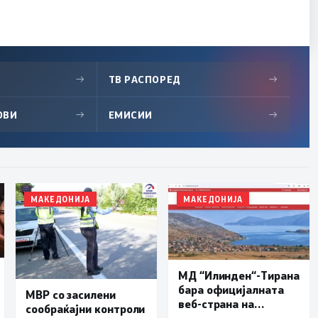
→
ТВ РАСПОРЕД
→
ОВИ
→
ЕМИСИИ
→
МАКЕДОНИЈА
МАКЕДОНИЈА
МД “Илинден“-Тирана
бара официјалната
МВР со засилени
веб-страна на
сообраќајни контроли
Општина Пустец да