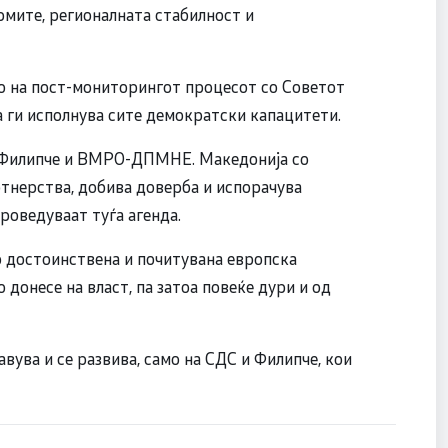
рмите, регионалната стабилност и
то на пост-мониторингот процесот со Советот
а ги исполнува сите демократски капацитети.
 и Филипче и ВМРО-ДПМНЕ. Македонија со
тнерства, добива доверба и испорачува
роведуваат туѓа агенда.
о достоинствена и почитувана европска
о донесе на власт, па затоа повеќе дури и од
ува и се развива, само на СДС и Филипче, кои