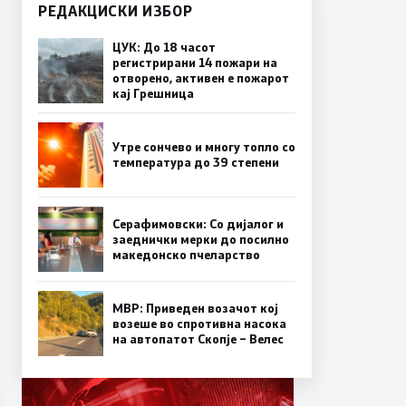
РЕДАКЦИСКИ ИЗБОР
ЦУК: До 18 часот
регистрирани 14 пожари на
отворено, активен е пожарот
кај Грешница
Утре сончево и многу топло со
температура до 39 степени
Серафимовски: Со дијалог и
заеднички мерки до посилно
македонско пчеларство
МВР: Приведен возачот кој
возеше во спротивна насока
на автопатот Скопје – Велес