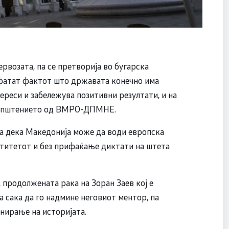
рвозата, па се претворија во бугарска
ифатат фактот што државата конечно има
реси и забележува позитивни резултати, и на
 соопштението од ВМРО-ДПМНЕ.
дека Македонија може да води европска
нтитетот и без прифаќање диктати на штета
 продолжената рака на Зоран Заев кој е
а сака да го надмине неговиот ментор, па
инирање на историјата.