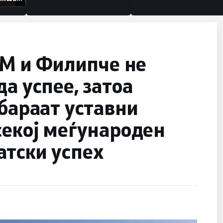
низации
 и Филипче не
а успее, затоа
 бараат уставни
секој меѓународен
атски успех