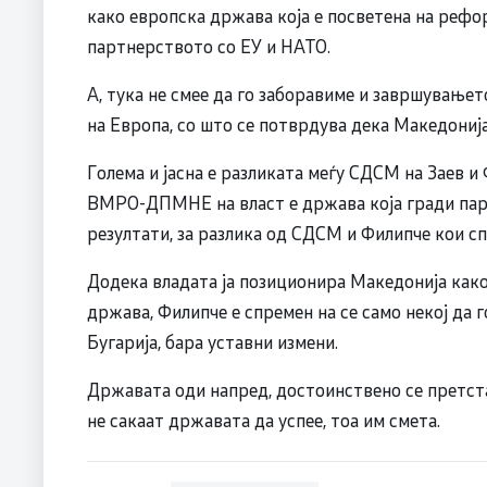
како европска држава која е посветена на рефо
партнерството со ЕУ и НАТО.
А, тука не смее да го заборавиме и завршување
на Европа, со што се потврдува дека Македониј
Голема и јасна е разликата меѓу СДСM на Заев
ВМРО-ДПМНЕ на власт е држава која гради пар
резултати, за разлика од СДСM и Филипче кои сп
Додека владата ја позиционира Македонија как
држава, Филипче е спремен на се само некој да г
Бугарија, бара уставни измени.
Државата оди напред, достоинствено се претстав
не сакаат државата да успее, тоа им смета.