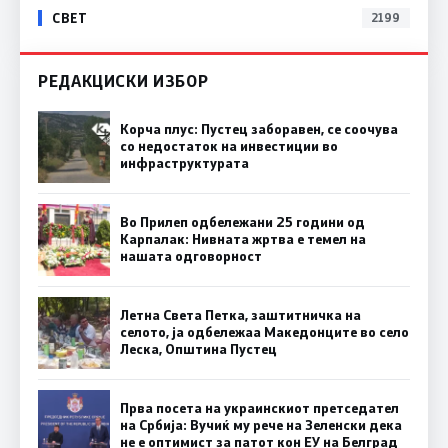
СВЕТ
2199
РЕДАКЦИСКИ ИЗБОР
Корча плус: Пустец заборавен, се соочува
со недостаток на инвестиции во
инфраструктурата
Во Прилеп одбележани 25 години од
Карпалак: Нивната жртва е темел на
нашата одговорност
Летна Света Петка, заштитничка на
селото, ја одбележаа Македонците во село
Леска, Општина Пустец
Прва посета на украинскиот претседател
на Србија: Вучиќ му рече на Зеленски дека
не е оптимист за патот кон ЕУ на Белград