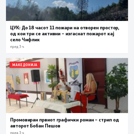
ЦУК: До 18 часот 11 пожари на отворен простор,
од кои три се активни – изгаснат пожарот кај
село Чифлик
пред 3 ч.
МАКЕДОНИЈА
Промовиран првиот графички роман – стрип од
авторот Бобан Пешов
пред 3 ч.