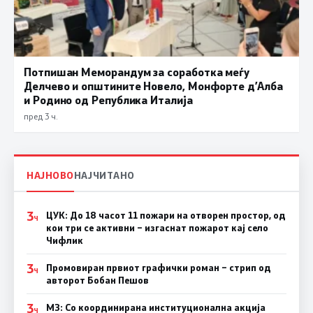
Потпишан Меморандум за соработка меѓу
Делчево и општините Новело, Монфорте д’Алба
и Родино од Република Италија
пред 3 ч.
НАЈНОВО
НАЈЧИТАНО
3
ЦУК: До 18 часот 11 пожари на отворен простор, од
Ч
кои три се активни – изгаснат пожарот кај село
Чифлик
3
Промовиран првиот графички роман – стрип од
Ч
авторот Бобан Пешов
3
МЗ: Со координирана институционална акција
Ч