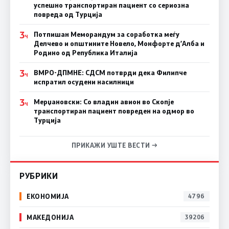
успешно транспортиран пациент со сериозна
повреда од Турција
3
Потпишан Меморандум за соработка меѓу
Ч
Делчево и општините Новело, Монфорте д’Алба и
Родино од Република Италија
3
ВМРО-ДПМНЕ: СДСM потврди дека Филипче
Ч
испратил осудени насилници
3
Мерџановски: Со владин авион во Скопје
Ч
транспортиран пациент повреден на одмор во
Турција
ПРИКАЖИ УШТЕ ВЕСТИ →
РУБРИКИ
ЕКОНОМИЈА
4796
МАКЕДОНИЈА
39206