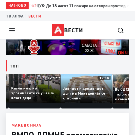
НАЈНОВО
17:42
ЦУК: До 18 часот 11 пожари на отворен простор, од кои т
|
ТВ АЛФА
ВЕСТИ
ВЕСТИ
ТОП
12:50
12:47
12:46
Казни има, но
Јавниот и државниот
Во СДС
дии и
тротинетите се уште ги
долг на Македонија се
талогот
возат деца
стабилни
е само 
ието
копија 
Заев
МАКЕДОНИЈА
ВМРО-ДПМНЕ промовираше