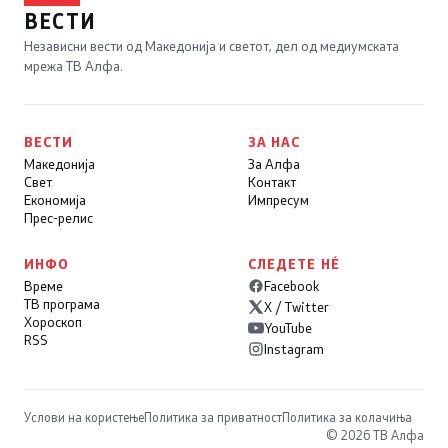
ВЕСТИ
Независни вести од Македонија и светот, дел од медиумската
мрежа ТВ Алфа.
ВЕСТИ
ЗА НАС
Македонија
За Алфа
Свет
Контакт
Економија
Импресум
Прес-релис
ИНФО
СЛЕДЕТЕ НÉ
Време
Facebook
ТВ програма
X / Twitter
Хороскоп
YouTube
RSS
Instagram
Услови на користење
Политика за приватност
Политика за колачиња
© 2026 ТВ Алфа