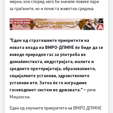
мерки, кои според него би значеле повеќе пари
за граѓаните, но и почиста животна средина.
“Еден од стратешките приоритети на
новата влада на ВМРО-ДПМНЕ ќе биде да се
воведе природен гас за употреба во
домаќинствата, индустријата, малите и
средните претпријатија, образованието,
социјалните установи, здравствените
установи итн. Затоа ќе го изградиме
гасоводниот систем во државата.” –
рече
Мицкоски
.
Еден од клучните приоритети на ВМРО ДПМНЕ