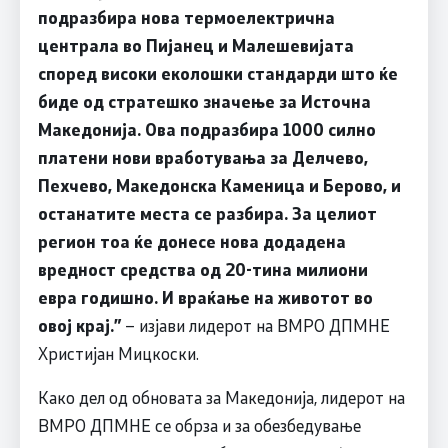
подразбира нова термоелектрична
централа во Пијанец и Малешевијата
според високи еколошки стандарди што ќе
биде од стратешко значење за Источна
Македонија. Ова подразбира 1000 силно
платени нови вработувања за Делчево,
Пехчево, Македонска Каменица и Берово, и
останатите места се разбира. За целиот
регион тоа ќе донесе нова додадена
вредност средства од 20-тина милиони
евра годишно. И враќање на животот во
овој крај.
”
– изјави лидерот на ВМРО ДПМНЕ
Христијан Мицкоски.
Како дел од обновата за Македонија, лидерот на
ВМРО ДПМНЕ се обрза и за обезбедување