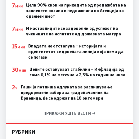
7
Цели 90% скок на приходите од продажбата на
МИН
запленети возила и недвижнини во Агенција за
одземен имот
7
И наставниците се задоволни од успехот на
МИН
учениците на испитите од државната матура
15
Владата не отстапува – историјата и
МИН
идентитетот се црвената линија која нема да
се погази
30
Цените остануваат стабилни – Инфлација од
МИН
само 0,1% на месечно и 2,3% на годишно ниво
2
Гаши ја потпиша одлуката за распишување
Ч
предвремени избори за градоначалник на
Брвеница, ќе се одржат на 18 октомври
ПРИКАЖИ УШТЕ ВЕСТИ →
РУБРИКИ