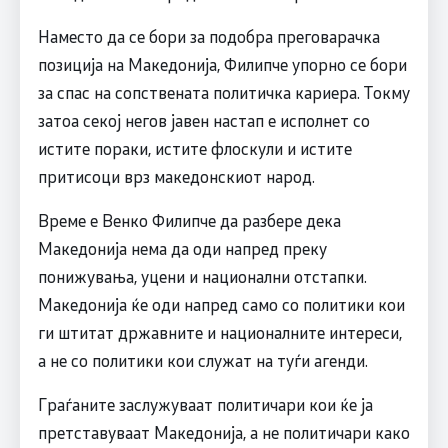
Наместо да се бори за подобра преговарачка
позиција на Македонија, Филипче упорно се бори
за спас на сопствената политичка кариера. Токму
затоа секој негов јавен настап е исполнет со
истите пораки, истите флоскули и истите
притисоци врз македонскиот народ.
Време е Венко Филипче да разбере дека
Македонија нема да оди напред преку
понижувања, уцени и национални отстапки.
Македонија ќе оди напред само со политики кои
ги штитат државните и националните интереси,
а не со политики кои служат на туѓи агенди.
Граѓаните заслужуваат политичари кои ќе ја
претставуваат Македонија, а не политичари како