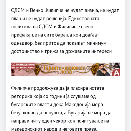
СДСM и Венко Филипче не нудат визија, не нудат
план и не нудат решенија. Единствената
политика на СДСM и Филипче е слепо
прифаќање на сите барања кои доаѓаат
однадвор, без притоа да покажат минимум
достоинство и грижа за државните интереси.
Филипче продолжува да ја пласира истата
реторика која со години ја слушаме од
бугарските власти дека Македонија мора
безусловно да попушта, а Бугарија не мора да
направи ниту еден чекор кон почитување на
македонскиот народ и неговите права.