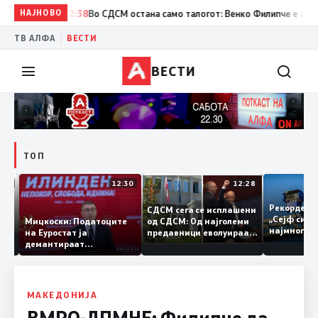
НАЈНОВО
12:38
Во СДСМ остана само талогот: Венко Филипче е само блед
|
ТВ АЛФА
ВЕСТИ
ВЕСТИ
ТОП
12:47
12:30
12:28
 од
Рекорде
СДСМ сега се исплашени
ра во
„Сејф с
од СДСМ: Од најголеми
Мицкоски: Податоците
од
најмног
предавници еволуираа
на Еуростат ја
онија
во најголеми патриоти
демантираат
от
опозицијата
МАКЕДОНИЈА
ВМРО-ДПМНЕ: Филипче да