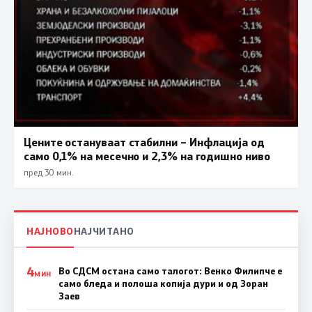
Цените остануваат стабилни – Инфлација од
само 0,1% на месечно и 2,3% на годишно ниво
пред 30 мин.
НАЈНОВО
НАЈЧИТАНО
4
Во СДСМ остана само талогот: Венко Филипче е
МИН
само бледа и полоша копија дури и од Зоран
Заев