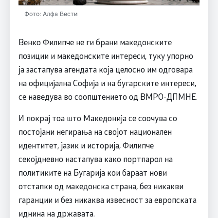
Фото: Алфа Вести
Венко Филипче не ги брани македонските
позиции и македонските интереси, туку упорно
ја застапува агендата која целосно им одговара
на официјална Софија и на бугарските интереси,
се наведува во соопштението од ВМРО-ДПМНЕ.
И покрај тоа што Македонија се соочува со
постојани негирања на својот национален
идентитет, јазик и историја, Филипче
секојдневно настапува како портпарол на
политиките на Бугарија кои бараат нови
отстапки од македонска страна, без никакви
гаранции и без никаква извесност за европската
иднина на државата.