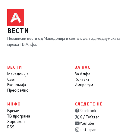
ВЕСТИ
Независни вести од Македонија и светот, дел од медиумската
мрежа ТВ Алфа.
ВЕСТИ
ЗА НАС
Македонија
За Алфа
Свет
Контакт
Економија
Импресум
Прес-релис
ИНФО
СЛЕДЕТЕ НÉ
Време
Facebook
ТВ програма
X / Twitter
Хороскоп
YouTube
RSS
Instagram