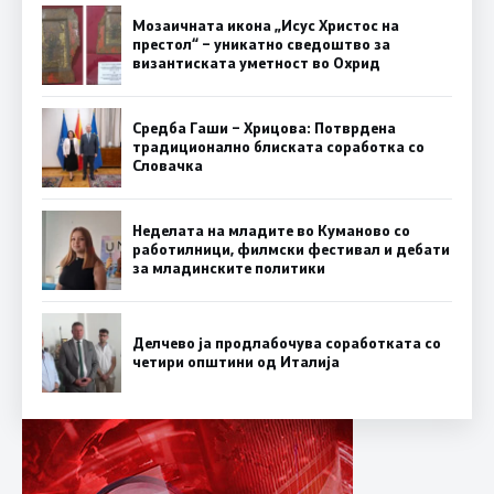
Мозаичната икона „Исус Христос на
престол“ – уникатно сведоштво за
византиската уметност во Охрид
Средба Гаши – Хрицова: Потврдена
традиционално блиската соработка со
Словачка
Неделата на младите во Куманово со
работилници, филмски фестивал и дебати
за младинските политики
Делчево ја продлабочува соработката со
четири општини од Италија