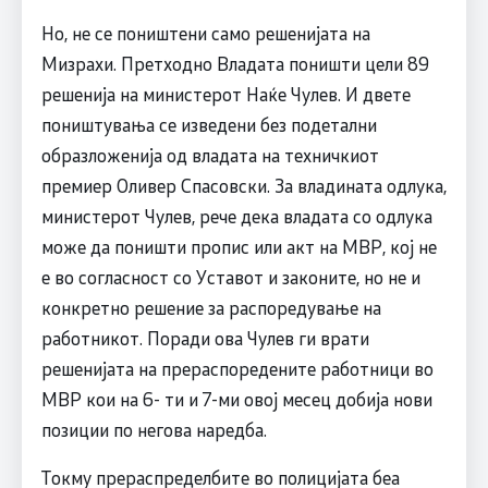
Но, не се поништени само решенијата на
Мизрахи. Претходно Владата поништи цели 89
решенија на министерот Наќе Чулев. И двете
поништувања се изведени без подетални
образложенија од владата на техничкиот
премиер Оливер Спасовски. За владината одлука,
министерот Чулев, рече дека владата со одлука
може да поништи пропис или акт на МВР, кој не
е во согласност со Уставот и законите, но не и
конкретно решение за распоредување на
работникот. Поради ова Чулев ги врати
решенијата на прераспоредените работници во
МВР кои на 6- ти и 7-ми овој месец добија нови
позиции по негова наредба.
Токму прераспределбите во полицијата беа