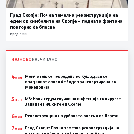
Град Скопје: Почна темелна реконструкција на
еден од симболите на Скопје – подната фонтана
повторно ќе блесне
пред 7 мин.
НАЈНОВО
НАЈЧИТАНО
4
Момче тешко повредено во Кушадаси со
МИН
владиниот авион ќе биде транспортирано во
Македонија
5
МЗ: Нови седум случаи на инфекција со вирусот
МИН
Западен Нил, сите од Скопје
6
Реконструкција на урбаната опрема во Нерези
МИН
7
Град Скопје: Почна темелна реконструкција на
МИН
еден од симболите на Скопје – подната