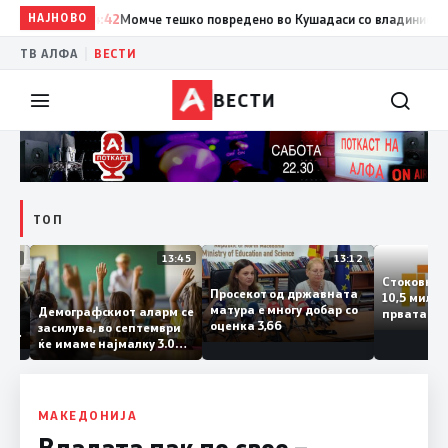
НАЈНОВО
14:42
Момче тешко повредено во Кушадаси со владиниот авион
|
ТВ АЛФА
ВЕСТИ
ВЕСТИ
ТОП
14:12
13:45
13:12
Стоков
Просекот од државната
10,5 м
ата
матура е многу добар со
Демографскиот аларм се
првата
чката
оценка 3,66
засилува, во септември
година
аланка
ќе имаме најмалку 3.000
го згол
ктот
првачиња помалку
а
 слепа
МАКЕДОНИЈА
Владата пак по свое –