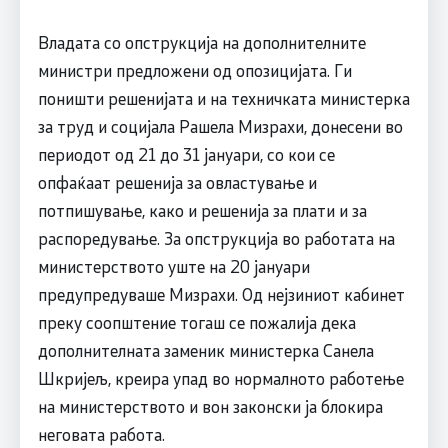
Владата со опструкција на дополнителните
министри предложени од опозицијата. Ги
поништи решенијата и на техничката министерка
за труд и социјала Рашела Мизрахи, донесени во
периодот од 21 до 31 јануари, со кои се
опфаќаат решенија за овластување и
потпишување, како и решенија за плати и за
распоредување. За опструкција во работата на
министерството уште на 20 јануари
предупредуваше Мизрахи. Од нејзиниот кабинет
преку соопштение тогаш се пожалија дека
дополнителната заменик министерка Санела
Шкријељ, креира упад во нормалното работење
на министерството и вон законски ја блокира
неговата работа.