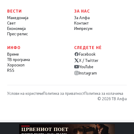
ВЕСТИ
ЗА НАС
Македонија
За Алфа
Свет
Контакт
Економија
Импресум
Прес-релис
ИНФО
СЛЕДЕТЕ НÉ
Време
Facebook
ТВ програма
X / Twitter
Хороскоп
YouTube
RSS
Instagram
Услови на користење
Политика за приватност
Политика за колачиња
© 2026 ТВ Алфа