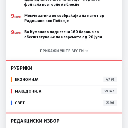
фонтана повторно ќе блесне
9
Момче загина во сообраќајка на патот од
МИН
Радишани кон Побожје
9
Во Куманово поднесени 160 барања за
МИН
обесштетување по невремето од 20 јули
ПРИКАЖИ УШТЕ ВЕСТИ →
РУБРИКИ
ЕКОНОМИЈА
4791
МАКЕДОНИЈА
39147
СВЕТ
2196
РЕДАКЦИСКИ ИЗБОР