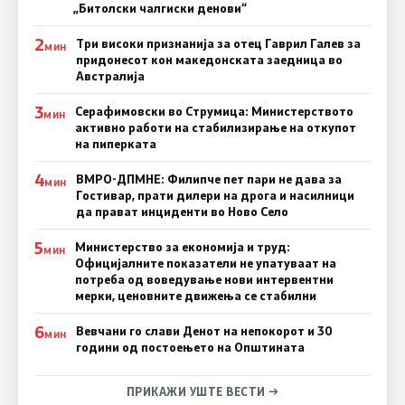
„Битолски чалгиски денови“
2
Три високи признанија за отец Гаврил Галев за
МИН
придонесот кон македонската заедница во
Австралија
3
Серафимовски во Струмица: Министерството
МИН
активно работи на стабилизирање на откупот
на пиперката
4
ВМРО-ДПМНЕ: Филипче пет пари не дава за
МИН
Гостивар, прати дилери на дрога и насилници
да прават инциденти во Ново Село
5
Министерство за економија и труд:
МИН
Официјалните показатели не упатуваат на
потреба од воведување нови интервентни
мерки, ценовните движења се стабилни
6
Вевчани го слави Денот на непокорот и 30
МИН
години од постоењето на Општината
ПРИКАЖИ УШТЕ ВЕСТИ →