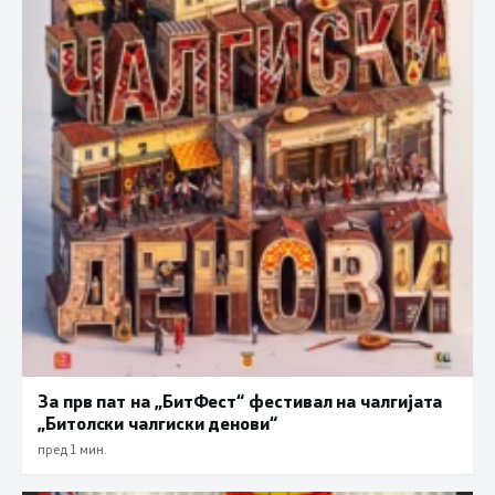
За прв пат на „БитФест“ фестивал на чалгијата
„Битолски чалгиски денови“
пред 1 мин.