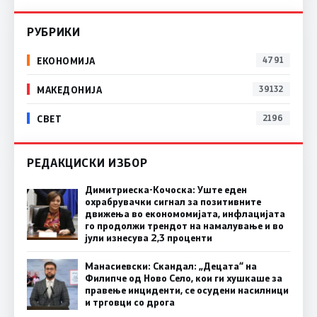
РУБРИКИ
ЕКОНОМИЈА
4791
МАКЕДОНИЈА
39132
СВЕТ
2196
РЕДАКЦИСКИ ИЗБОР
Димитриеска-Кочоска: Уште еден
охрабрувачки сигнал за позитивните
движења во економомијата, инфлацијата
го продолжи трендот на намалување и во
јули изнесува 2,3 проценти
Манасиевски: Скандал: „Децата“ на
Филипче од Ново Село, кои ги хушкаше за
правење инциденти, се осудени насилници
и трговци со дрога