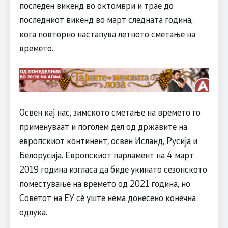
последен викенд во октомври и трае до
последниот викенд во март следната година,
кога повторно настапува летното сметање на
времето.
Освен кај нас, зимското сметање на времето го
применуваат и поголем дел од државите на
европскиот континент, освен Исланд, Русија и
Белорусија. Европскиот парламент на 4 март
2019 година изгласа да биде укинато сезонското
поместување на времето од 2021 година, но
Советот на ЕУ сè уште нема донесено конечна
одлука.