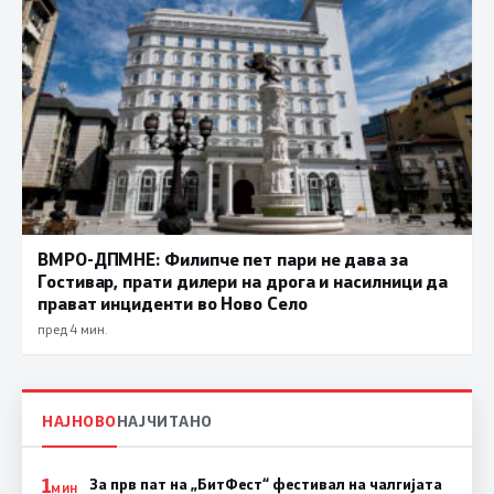
ВМРО-ДПМНЕ: Филипче пет пари не дава за
Гостивар, прати дилери на дрога и насилници да
прават инциденти во Ново Село
пред 4 мин.
НАЈНОВО
НАЈЧИТАНО
1
За прв пат на „БитФест“ фестивал на чалгијата
МИН