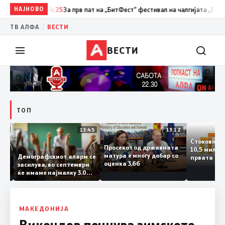
НАЈНОВО
14:25
За прв пат на „БитФест“ фестивал на чалгијата „Битолски
|
ТВ АЛФА
ВЕСТИ
ВЕСТИ
ТОП
14:12
13:45
13:12
Стоков
Просекот од државната
10,5 ми
ата
матура е многу добар со
Демографскиот аларм се
првата
ката
оценка 3,66
засилува, во септември
година
ланка
ќе имаме најмалку 3.000
го згол
ктот
првачиња помалку
а
 слепа
МАКЕДОНИЈА
Викендов почнува зимското