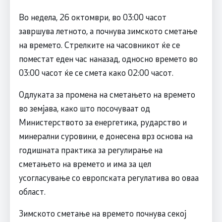
Во недела, 26 октомври, во 03:00 часот
завршува летното, а почнува зимското сметање
на времето. Стрелките на часовникот ќе се
поместат еден час наназад, односно времето во
03:00 часот ќе се смета како 02:00 часот.
Одлуката за промена на сметањето на времето
во земјава, како што посочуваат од
Министерството за енергетика, рударство и
минерални суровини, е донесена врз основа на
годишната практика за регулирање на
сметањето на времето и има за цел
усогласување со европската регулатива во оваа
област.
Зимското сметање на времето почнува секој