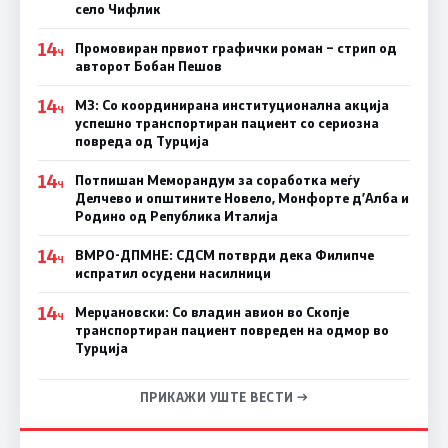
село Чифлик
14
Промовиран првиот графички роман – стрип од
Ч
авторот Бобан Пешов
14
МЗ: Со координирана институционална акција
Ч
успешно транспортиран пациент со сериозна
повреда од Турција
14
Потпишан Меморандум за соработка меѓу
Ч
Делчево и општините Новело, Монфорте д’Алба и
Родино од Република Италија
14
ВМРО-ДПМНЕ: СДСM потврди дека Филипче
Ч
испратил осудени насилници
14
Мерџановски: Со владин авион во Скопје
Ч
транспортиран пациент повреден на одмор во
Турција
ПРИКАЖИ УШТЕ ВЕСТИ →