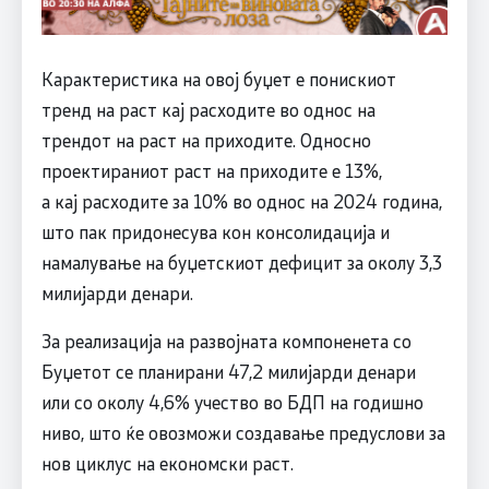
Карактеристика на овој буџет е понискиот
тренд на раст кај расходите во однос на
трендот на раст на приходите. Односно
проeктираниот раст на приходите е 13%,
а кај расходите за 10% во однос на 2024 година,
што пак придонесува кон консолидација и
намалување на буџетскиот дефицит за околу 3,3
милијарди денари.
За реализација на развојната компоненета со
Буџетот се планирани 47,2 милијарди денари
или со околу 4,6% учество во БДП на годишно
ниво, што ќе овозможи создавање предуслови за
нов циклус на економски раст.