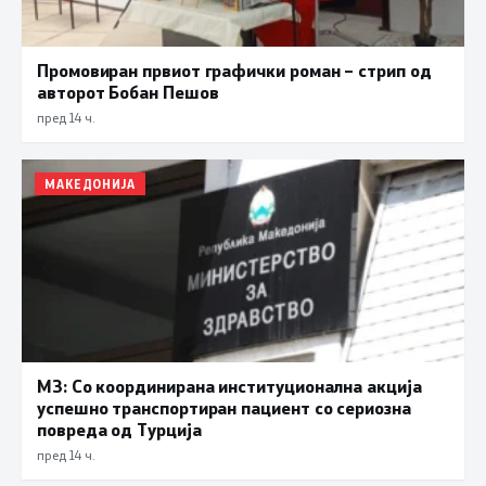
Промовиран првиот графички роман – стрип од
авторот Бобан Пешов
пред 14 ч.
МАКЕДОНИЈА
МЗ: Со координирана институционална акција
успешно транспортиран пациент со сериозна
повреда од Турција
пред 14 ч.