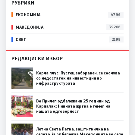
РУБРИКИ
ЕКОНОМИЈА
4796
МАКЕДОНИЈА
39206
СВЕТ
2199
РЕДАКЦИСКИ ИЗБОР
Корча плус: Пустец заборавен, се соочува
со недостаток на инвестиции во
инфраструктурата
Во Прилеп одбележани 25 години од
Карпалак: Нивната жртва е темел на
нашата одговорност
Летна Света Петка, заштитничка на
селото, ја одбележаа Македонците во село