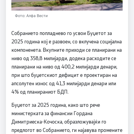
Фото: Алфа Вести
Собранието попладнево го усвои Буџетот за
2025 година кој е развоен, со вклучена социјална
компоненета. Вкупните приходи се планирани на
ниво од 358,8 милијарди, додека расходите се
планирани на ниво од 400,2 милијарди денари,
при што буџетскиот дефицит е проектиран на
апсолутен износ од 41,3 милијарди денари или
4% од планираниот БДП.
Буџетот за 2025 година, како што рече
министерката за финансии Гордана
Димитриеска-Кочоска, образложувајќи го
предлогот во Собранието, ги најавува промените