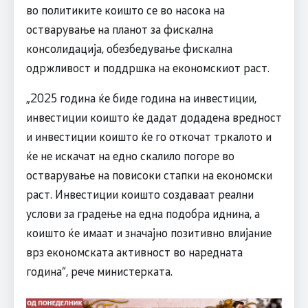
во политиките коишто се во насока на
остварување на планот за фискална
консолидација, обезбедување фискална
одржливост и поддршка на економскиот раст.
„2025 година ќе биде година на инвестиции,
инвестиции коишто ќе дадат додадена вредност
и инвестиции коишто ќе го откочат тркалото и
ќе не искачат на едно скалило погоре во
остварување на повисоки стапки на економски
раст. Инвестиции коишто создаваат реални
услови за градење на една подобра иднина, а
коишто ќе имаат и значајно позитивно влијание
врз економската активност во наредната
година“, рече министерката.