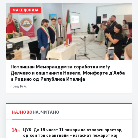
МАКЕДОНИЈА
Потпишан Меморандум за соработка меѓу
Делчево и општините Новело, Монфорте д’Алба
и Родино од Република Италија
пред 14 ч.
НАЈНОВО
НАЈЧИТАНО
14
ЦУК: До 18 часот 11 пожари на отворен простор,
Ч
од кои три се активни – изгаснат пожарот кај