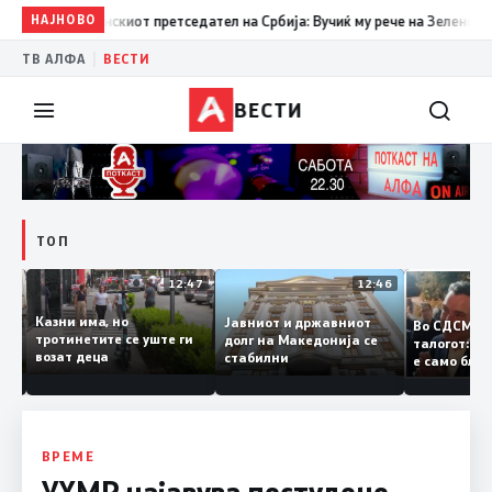
НАЈНОВО
15:29
Прва посета на украинскиот претседател на Србија: Вучи
|
ТВ АЛФА
ВЕСТИ
ВЕСТИ
ТОП
12:50
12:47
12:46
Казни има, но
Јавниот и државниот
Во СДСМ
ии и
тротинетите се уште ги
долг на Македонија се
талогот
возат деца
стабилни
е само б
ието
копија д
Заев
ВРЕМЕ
УХМР најавува постудено