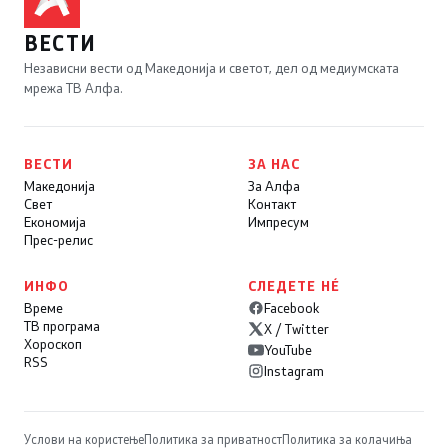
ВЕСТИ
Независни вести од Македонија и светот, дел од медиумската
мрежа ТВ Алфа.
ВЕСТИ
ЗА НАС
Македонија
За Алфа
Свет
Контакт
Економија
Импресум
Прес-релис
ИНФО
СЛЕДЕТЕ НÉ
Време
Facebook
ТВ програма
X / Twitter
Хороскоп
YouTube
RSS
Instagram
Услови на користење
Политика за приватност
Политика за колачиња