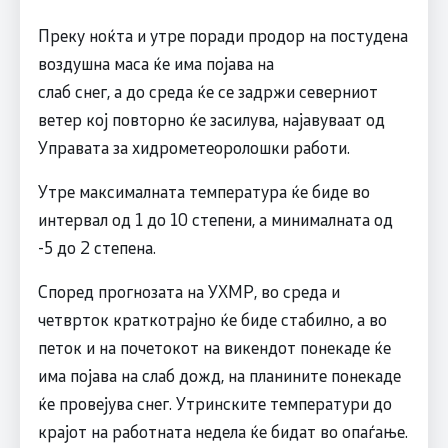
Преку ноќта и утре поради продор на постудена
воздушна маса ќе има појава на
слаб снег, а до среда ќе се задржи северниот
ветер кој повторно ќе засилува, најавуваат од
Управата за хидрометеоролошки работи.
Утре максималната температура ќе биде во
интервал од 1 до 10 степени, а минималната од
-5 до 2 степена.
Според прогнозата на УХМР, во среда и
четврток краткотрајно ќе биде стабилно, а во
петок и на почетокот на викендот понекаде ќе
има појава на слаб дожд, на планините понекаде
ќе провејува снег. Утринските температури до
крајот на работната недела ќе бидат во опаѓање.