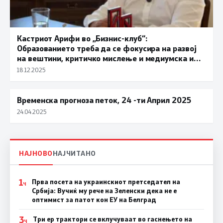
Кастриот Арифи во „Бизнис-клуб“:
Образованието треба да се фокусира на развој
на вештини, критичко мислење и медиумска и
дигитална писменост
18.12.2025
Временска прогноза петок, 24 -ти Април 2025
ВРЕМЕ
24.04.2025
НАЈНОВО
НАЈЧИТАНО
1
Прва посета на украинскиот претседател на
Ч
Србија: Вучиќ му рече на Зеленски дека не е
оптимист за патот кон ЕУ на Белград
3
Три ер трактори се вклучуваат во гаснењето на
Ч