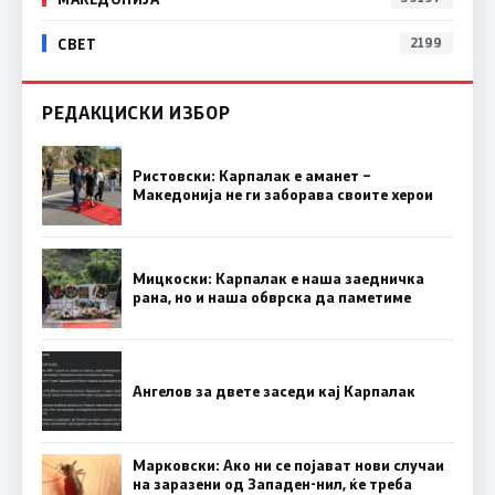
СВЕТ
2199
РЕДАКЦИСКИ ИЗБОР
Ристовски: Карпалак е аманет –
Македонија не ги заборава своите херои
Мицкоски: Карпалак е наша заедничка
рана, но и наша обврска да паметиме
Ангелов за двете заседи кај Карпалак
Марковски: Ако ни се појават нови случаи
на заразени од Западен-нил, ќе треба