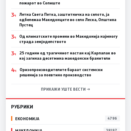
пожарот во Сопиште
3
Летна Света Петка, заштитничка на селото, ја
Ч
одбележаа Македонците во село Леска, Општина
Пустец
3
Од климатските промени во Македонија најмногу
Ч
страда земјоделството
3
25 години од трагичниот настан кај Карпалак во
Ч
кој загинаа десетмина македонски бранители
4
Оризопроизводителите бараат системски
Ч
решенија за поевтино производство
ПРИКАЖИ УШТЕ ВЕСТИ →
РУБРИКИ
ЕКОНОМИЈА
4796
МАКЕДОНИЈА
39197