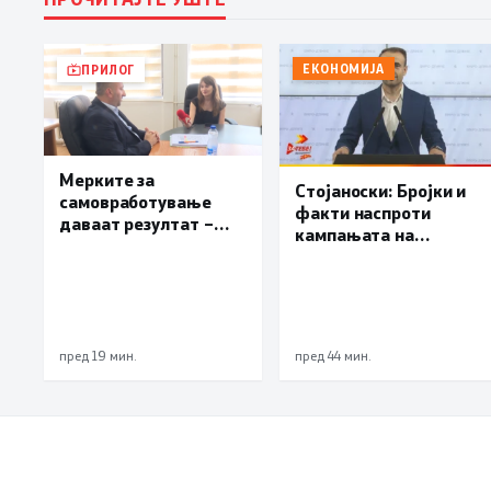
ЕКОНОМИЈА
ПРИЛОГ
Мерките за
Стојаноски: Бројки и
самовработување
факти наспроти
даваат резултат –
кампањата на
невработеноста на
„економските
историски најниско
експерти“ од СДСM
ниво од 11,3%
пред 19 мин.
пред 44 мин.