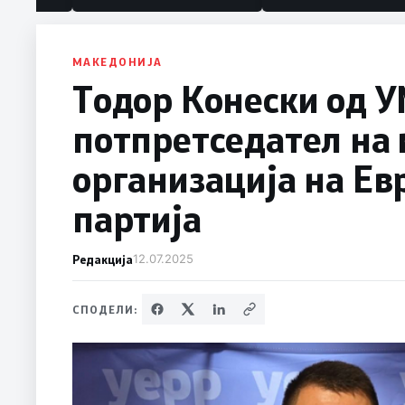
МАКЕДОНИЈА
Тодор Конески од У
потпретседател на
организација на Ев
партија
Редакција
12.07.2025
СПОДЕЛИ: