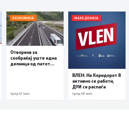
ЕКОНОМИЈА
МАКЕДОНИЈА
Отворена за
сообраќај уште една
делница од патот
Елбасан-Ќафасан
ВЛЕН: На Коридорот 8
активно се работи,
ДУИ се распаѓа
пред 47 мин.
пред 48 мин.