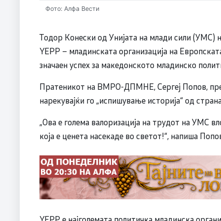
Фото: Алфа Вести
Тодор Конески од Унијата на млади сили (УМС
YEPP – младинската организација на Европскат
значаен успех за македонското младинско поли
Пратеникот на ВМРО-ДПМНЕ, Сергеј Попов, пре
нарекувајќи го „испишување историја“ од стран
„Ова е голема валоризација на трудот на УМС в
која е ценета насекаде во светот!“, напиша Попов
YEPP е најголемата политичка младинска орган