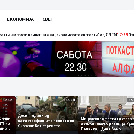
ЕКОНОМИЈА
СВЕТ
 – невработеноста на историски најниско ниво од 11,3%
17:41
Стојаноск
12:12
15:20
Десет години од
 стабилни
Мицкоски за третата фа
катастрофалните поплави во
о 0,1% на
железничката делница 
Скопско: Во невремето
годишно
Паланка – Деве Баир:
загинаа 22 лица
Проектот нема да заврш