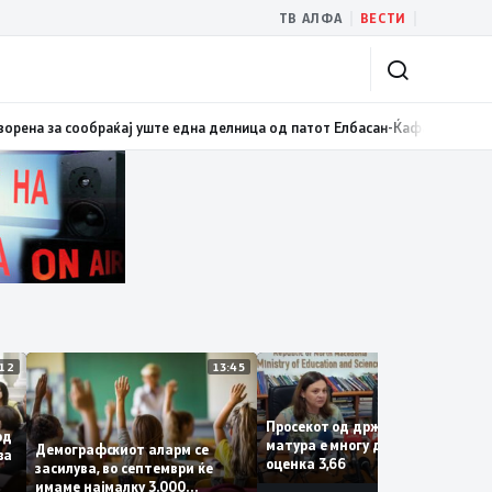
|
|
ТВ АЛФА
ВЕСТИ
и: Бројки и факти наспроти кампањата на „економските експерти“ од С
14:12
13:45
13:
Просекот од државната
за од
матура е многу добар со
Демографскиот аларм се
Крива
оценка 3,66
засилува, во септември ќе
имаме најмалку 3.000
и на