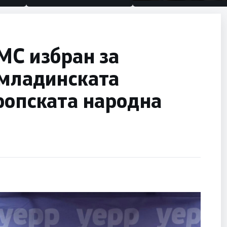
половина тунел во слепа
улица, сега имаме целин
МС избран за
 младинската
ропската народна