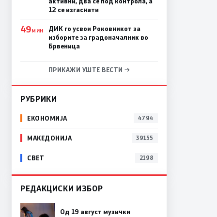
активни, два се под контрола, а
12 се изгаснати
49
ДИК го усвои Роковникот за
МИН
изборите за градоначалник во
Брвеница
ПРИКАЖИ УШТЕ ВЕСТИ →
РУБРИКИ
ЕКОНОМИЈА
4794
МАКЕДОНИЈА
39155
СВЕТ
2198
РЕДАКЦИСКИ ИЗБОР
Од 19 август музички