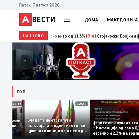
Петок, 7 август 2026
ВЕСТИ
ДОМА
МАКЕДОНИЈА
НАЈНОВО
18:06
Мерките за самовработување даваат резултат
ТОП
12:35
12:28
Владата не отстапува –
 се задоволни
Цените остануваат
историјата и идентитетот се
учениците на
– Инфлација од сам
црвената линија која нема да
ржавната
месечно и 2,3% на 
се погази
ниво