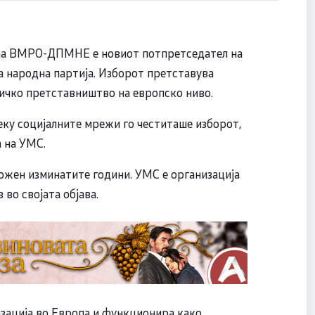
) на ВМРО-ДПМНЕ е новиот потпретседател на
а народна партија. Изборот претставува
тичко претставништво на европско ниво.
ку социјалните мрежи го честиташе изборот,
а на УМС.
ложен изминатите години. УМС е организација
 во својата објава.
изација во Европа и функционира како