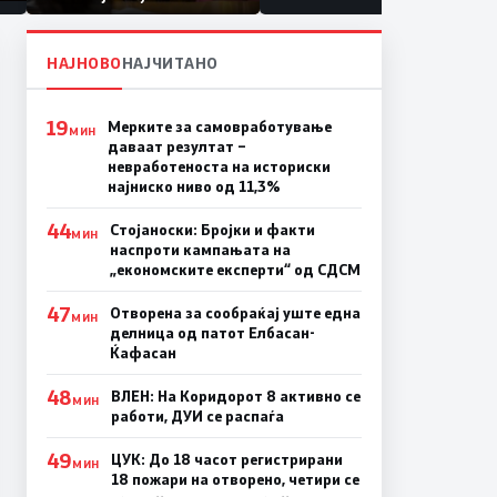
првачиња помалку
а
НАЈНОВО
НАЈЧИТАНО
19
Мерките за самовработување
МИН
даваат резултат –
невработеноста на историски
најниско ниво од 11,3%
44
Стојаноски: Бројки и факти
МИН
наспроти кампањата на
„економските експерти“ од СДСM
47
Отворена за сообраќај уште една
МИН
делница од патот Елбасан-
Ќафасан
48
ВЛЕН: На Коридорот 8 активно се
МИН
работи, ДУИ се распаѓа
49
ЦУК: До 18 часот регистрирани
МИН
18 пожари на отворено, четири се