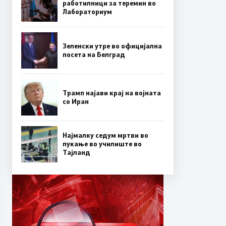
работилници за теремин во
Лабораториум
Зеленски утре во официјална
посета на Белград
Трамп најави крај на војната
со Иран
Најмалку седум мртви во
пукање во училиште во
Тајланд