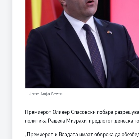
Фото: Алфа Вести
Премиерот Оливер Спасовски побара разрешувањ
политика Рашела Мизрахи, предлогот денеска го
„Премиерот и Владата имаат обврска да обезбе