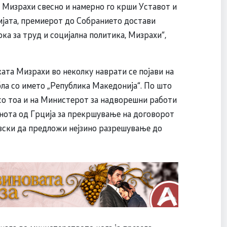
 Мизрахи свесно и намерно го крши Уставот и
емјата, премиерот до Собранието достави
а за труд и социјална политика, Мизрахи“,
та Мизрахи во неколку наврати се појави на
ла со името „Република Македонија“. По што
 со тоа и на Министерот за надворешни работи
 нота од Грција за прекршување на договорот
овски да предложи нејзино разрешување до