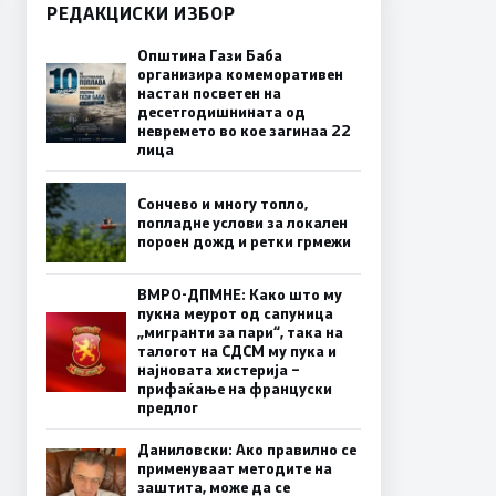
РЕДАКЦИСКИ ИЗБОР
Општина Гази Баба
организира комеморативен
настан посветен на
десетгодишнината од
невремето во кое загинаа 22
лица
Сончево и многу топло,
попладне услови за локален
пороен дожд и ретки грмежи
ВМРО-ДПМНЕ: Како што му
пукна меурот од сапуница
„мигранти за пари“, така на
талогот на СДСМ му пука и
најновата хистерија –
прифаќање на француски
предлог
Даниловски: Ако правилно се
применуваат методите на
заштита, може да се