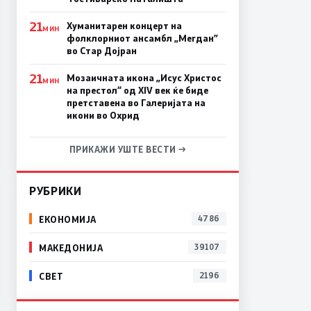
21
Хуманитарен концерт на
МИН
фолклорниот ансамбл „Мегдан”
во Стар Дојран
21
Мозаичната икона „Исус Христос
МИН
на престол“ од XIV век ќе биде
претставена во Галеријата на
икони во Охрид
ПРИКАЖИ УШТЕ ВЕСТИ →
РУБРИКИ
ЕКОНОМИЈА
4786
МАКЕДОНИЈА
39107
СВЕТ
2196