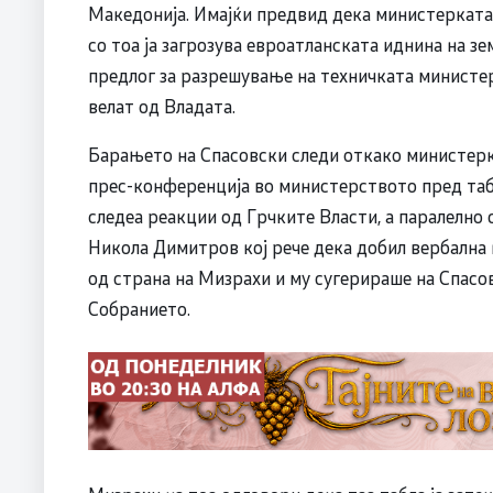
Македонија. Имајќи предвид дека министерката
со тоа ја загрозува евроатланската иднина на з
предлог за разрешување на техничката министерк
велат од Владата.
Барањето на Спасовски следи откако министерка
прес-конференција во министерството пред таб
следеа реакции од Грчките Власти, а паралелно
Никола Димитров кој рече дека добил вербална
од страна на Мизрахи и му сугерираше на Спас
Собранието.