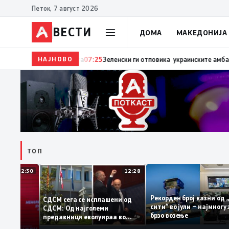
Петок, 7 август 2026
ВЕСТИ
ДОМА
МАКЕДОНИЈА
НАЈНОВО
07:27
Трамп: Две работи ја убиваат Европа – прват
ТОП
12:30
12:28
Рекорден број казни 
СДСМ сега се исплашени од
сити“ во јули – најмн
СДСМ: Од најголеми
тоците на
брзо возење
предавници еволуираа во
мантираат
најголеми патриоти