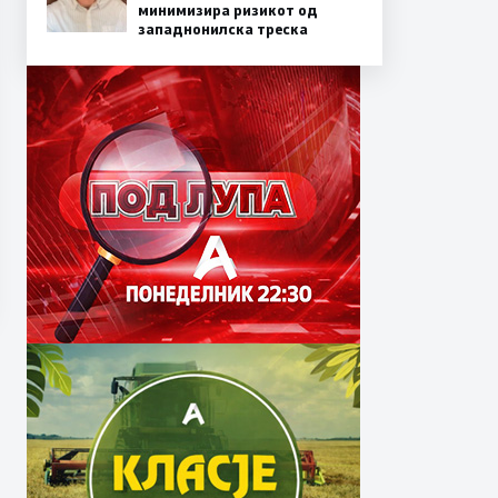
минимизира ризикот од
западнонилска треска