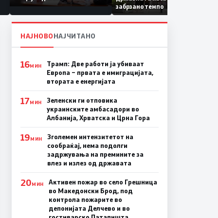
Коридор 8, Македонија
забрзано темпо
станува раскрсница на
Балканот
НАЈНОВО
НАЈЧИТАНО
16
Трамп: Две работи ја убиваат
МИН
Европа – првата е имиграцијата,
втората е енергијата
17
Зеленски ги отповика
МИН
украинските амбасадори во
Албанија, Хрватска и Црна Гора
19
Зголемен интензитетот на
МИН
сообраќај, нема подолги
задржувања на премините за
влез и излез од државата
20
Активен пожар во село Грешница
МИН
во Македонски Брод, под
контрола пожарите во
депонијата Делчево и во
гостиварско Паталишта