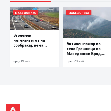
МАКЕДОНИЈА
МАКЕДОНИЈА
Зголемен
интензитетот на
Активен пожар во
сообраќај, нема
село Грешница во
подолги задржувања
Македонски Брод,
на премините за влез
под контрола
и излез од државата
пред 19 мин.
пред 20 мин.
пожарите во
депонијата Делчево и
во гостиварско
Паталишта