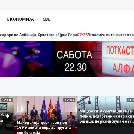
ЕКОНОМИЈА
СВЕТ
а е имиграцијата, втората е енергијата
07:25
Зеленски ги отповика украи
12:18
12:03
Мицкоски: Акумулациите 
од „Сејф
полни, подготвени сме за
огу за
ризици, не размислување
Македонија доби грант од
поскапување на струјата
149 милиони евра за пругата
кон Бугарија