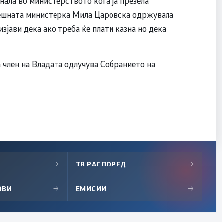
кнала во министерството кога ја презела
нешната министерка Мила Царовска одржувала
јави дека ако треба ќе плати казна но дека
 член на Владата одлучува Собранието на
→
ТВ РАСПОРЕД
→
ОВИ
→
ЕМИСИИ
→