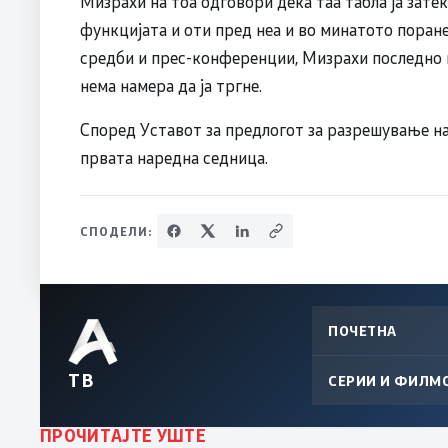
Мизрахи на тоа одговори дека таа табла ја зате
функцијата и оти пред неа и во минатото пора
средби и прес-конференции, Мизрахи последно из
нема намера да ја тргне.
Според Уставот за предлогот за разрешување на
првата наредна седница.
СПОДЕЛИ:
ПОЧЕТНА
ТВ
СЕРИИ И ФИЛМ
ПРОЧИТАЈТЕ УШТЕ