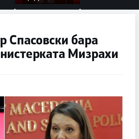
р Спасовски бара
нистерката Мизрахи