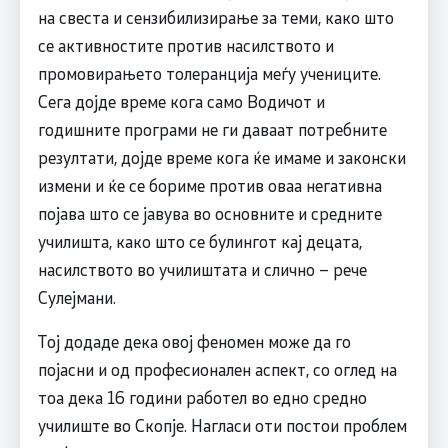
на свеста и сензибилизирање за теми, како што
се активностите против насилството и
промовирањето толеранција меѓу учениците.
Сега дојде време кога само Водичот и
годишните програми не ги даваат потребните
резултати, дојде време кога ќе имаме и законски
измени и ќе се бориме против оваа негативна
појава што се јавува во основните и средните
училишта, како што се булингот кај децата,
насилството во училиштата и слично – рече
Сулејмани.
Тој додаде дека овој феномен може да го
појасни и од професионален аспект, со оглед на
тоа дека 16 години работел во едно средно
училиште во Скопје. Нагласи оти постои проблем