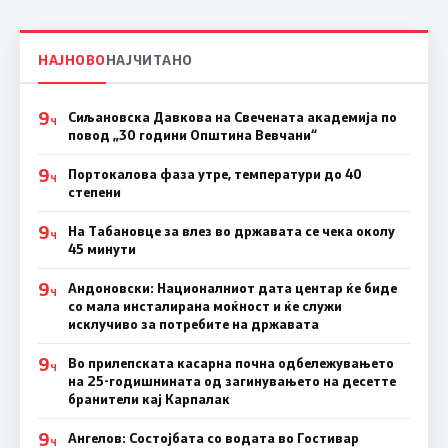
НАЈНОВО
НАЈЧИТАНО
9
Сиљановска Давкова на Свечената академија по
Ч
повод „30 години Општина Вевчани“
9
Портокалова фаза утре, температури до 40
Ч
степени
9
На Табановце за влез во државата се чека околу
Ч
45 минути
9
Андоновски: Националниот дата центар ќе биде
Ч
со мала инсталирана моќност и ќе служи
исклучиво за потребите на државата
9
Во прилепската касарна почна одбележувањето
Ч
на 25-годишнината од загинувањето на десетте
бранители кај Карпалак
9
Ангелов: Состојбата со водата во Гостивар
Ч