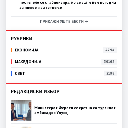
постепено се стабилизира, но се уште не е погодна
за пиење и за готвење
ПРИКАЖИ УШТЕ ВЕСТИ →
РУБРИКИ
ЕКОНОМИЈА
4794
МАКЕДОНИЈА
39162
СВЕТ
2198
РЕДАКЦИСКИ ИЗБОР
Министерот Ферати се сретна со турскиот
амбасадор Улусој