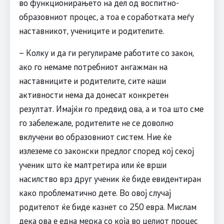
во функционирањето на дел од воспитно-
образовниот процес, а тоа е соработката меѓу
наставникот, учениците и родителите.
– Колку и да ги регулираме работите со закон,
ако го немаме потребниот ангажман на
наставниците и родителите, сите наши
активности нема да донесат конкретен
резултат. Имајќи го предвид ова, а и тоа што сме
го забележале, родителите не се доволно
вклучени во образовниот систем. Ние ќе
излеземе со законски предлог според кој секој
ученик што ќе малтретира или ќе врши
насилство врз друг ученик ќе биде евидентиран
како проблематично дете. Во овој случај
родителот ќе биде казнет со 250 евра. Мислам
дека ова е една мерка со која во целиот процес