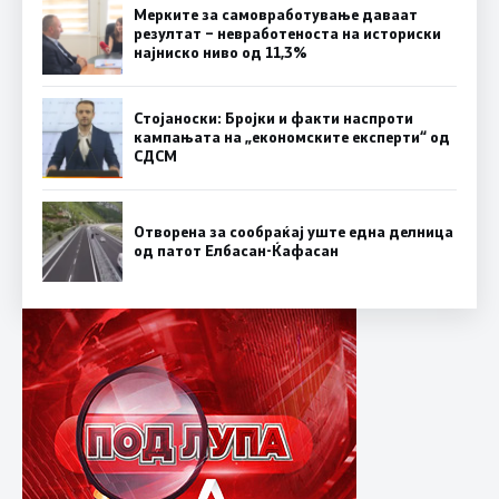
Мерките за самовработување даваат
резултат – невработеноста на историски
најниско ниво од 11,3%
Стојаноски: Бројки и факти наспроти
кампањата на „економските експерти“ од
СДСM
Отворена за сообраќај уште една делница
од патот Елбасан-Ќафасан