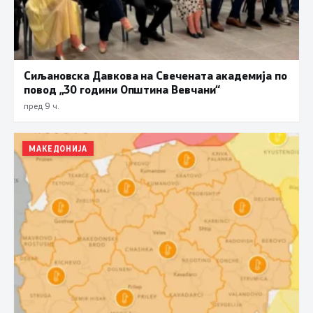
Сиљановска Давкова на Свечената академија по
повод „30 години Општина Вевчани“
пред 9 ч.
МАКЕДОНИЈА