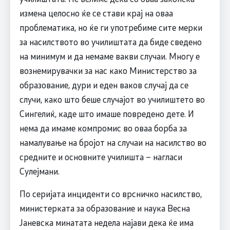
измена целосно ќе се стави крај на оваа
проблематика, но ќе ги употребиме сите мерки
за насилството во училиштата да биде сведено
на минимум и да немаме вакви случаи. Многу е
вознемирувачки за нас како Министерство за
образование, дури и еден ваков случај да се
случи, како што беше случајот во училиштето во
Сингелиќ, каде што имаше повредено дете. И
нема да имаме компромис во оваа борба за
намалување на бројот на случаи на насилство во
средните и основните училишта – нагласи
Сулејмани.
По серијата инциденти со врсничко насилство,
министерката за образование и наука Весна
Јаневска минатата недела најави дека ќе има