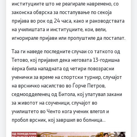
институциите што не реагирале навремено, со
законска обврска за постапување по секоја
пријава во рок од 24 часа, како и раководствата
на училиштата и институциите, кои, вели,
игнорирале пријави или пропуштиле да постапат.
Таа ги наведе последните случаи со таткото од
Тетово, кој пријавил дека неговата 13-годишна
ќерка била нападната од четири повозрасни
ученички за време на спортски турнир, случајот
на врсничко насилство во Ѓорче Петров,
седмоодделенец од Битола, кој упатувал закани
за животот на соученици, случајот во
училиштето во Ченто кога ученик влегол и
пробол врсник, кој завршил во болница…