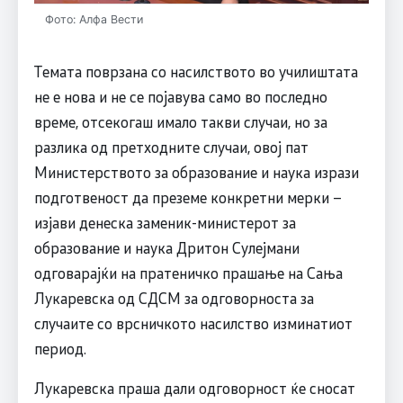
Фото: Алфа Вести
Темата поврзана со насилството во училиштата
не е нова и не се појавува само во последно
време, отсекогаш имало такви случаи, но за
разлика од претходните случаи, овој пат
Министерството за образование и наука изрази
подготвеност да преземе конкретни мерки –
изјави денеска заменик-министерот за
образование и наука Дритон Сулејмани
одговарајќи на пратеничко прашање на Сања
Лукаревска од СДСМ за одговорноста за
случаите со врсничкото насилство изминатиот
период.
Лукаревска праша дали одговорност ќе сносат