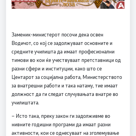
Заменик-министерот посочи дека освен
Водичот, со кој се задолжуваат основните и
средните училишта да имаат професионални
тимови во кои ќе учествуваат претставници од
разни сфери и институции, како што се
Центарот за социјална работа, Министерството
за внатрешни работи и така натаму, тие имаат
должност да ги следат случувањата внатре во
училиштата.
– Исто така, преку закон ги задолживме во
нивните годишни програми да имаат разни
активности, кои се однесуваат на зголемување