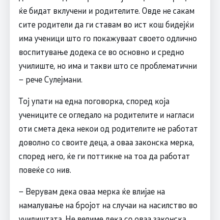
ќе бидат вклучени и родителите. Овде не сакам
сите родители да ги ставам во ист кош бидејќи
има ученици што го покажуваат своето одлично
воспитување додека се во основно и средно
училиште, но има и такви што се проблематични
– рече Сулејмани.
Тој упати на една поговорка, според која
учениците се огледало на родителите и нагласи
оти смета дека некои од родителите не работат
доволно со своите деца, а оваа законска мерка,
според него, ќе ги поттикне на тоа да работат
повеќе со нив.
– Верувам дека оваа мерка ќе влијае на
намалување на бројот на случаи на насилство во
училиштата. Не велиме дека со оваа законска