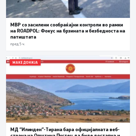
МВР со засилени сообраќајни контроли во рамки
на ROADPOL: Фокус на брзината и безбедноста на
патиштата
пред 5 ч.
МАКЕДОНИЈА
МД “Илинден“-Тирана бара официјалната веб-
страна на Општина Пустец да биде достапна и