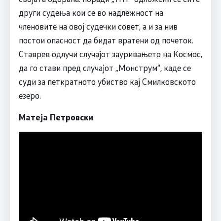
други судења кои се во надлежност на
членовите на овој судечки совет, а и за нив
постои опасност да бидат вратени од почеток.
Ставрев одлучи случајот зауривањето на Космос,
да го стави пред случајот „Монструм“, каде се
суди за петкратното убиство кај Смилковското
езеро.
Матеја Петровски