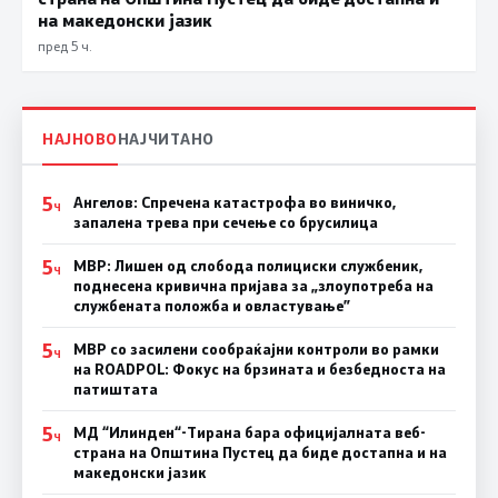
на македонски јазик
пред 5 ч.
НАЈНОВО
НАЈЧИТАНО
5
Ангелов: Спречена катастрофа во виничко,
Ч
запалена трева при сечење со брусилица
5
МВР: Лишен од слобода полициски службеник,
Ч
поднесена кривична пријава за „злоупотреба на
службената положба и овластување”
5
МВР со засилени сообраќајни контроли во рамки
Ч
на ROADPOL: Фокус на брзината и безбедноста на
патиштата
5
МД “Илинден“-Тирана бара официјалната веб-
Ч
страна на Општина Пустец да биде достапна и на
македонски јазик