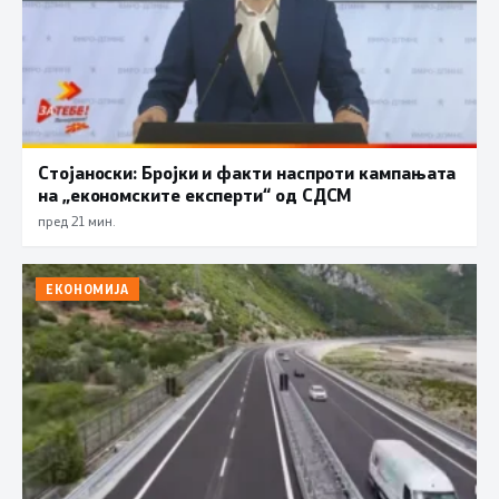
Стојаноски: Бројки и факти наспроти кампањата
на „економските експерти“ од СДСM
пред 21 мин.
ЕКОНОМИЈА