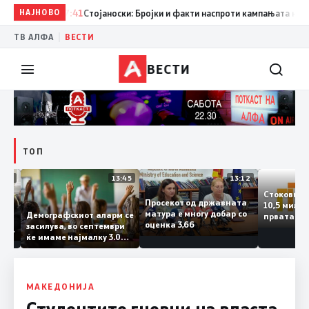
НАЈНОВО
17:41
Стојаноски: Бројки и факти наспроти кампањата на „еко
|
ТВ АЛФА
ВЕСТИ
ВЕСТИ
ТОП
14:12
13:45
13:12
Стоков
Просекот од државната
10,5 ми
ата
матура е многу добар со
Демографскиот аларм се
првата
ката
оценка 3,66
засилува, во септември
година
ланка
ќе имаме најмалку 3.000
го згол
ктот
првачиња помалку
а
 слепа
МАКЕДОНИЈА
Студентите гневни на власта