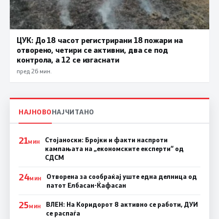
ЦУК: До 18 часот регистрирани 18 пожари на
отворено, четири се активни, два се под
контрола, а 12 се изгаснати
пред 26 мин.
НАЈНОВО
НАЈЧИТАНО
21
Стојаноски: Бројки и факти наспроти
МИН
кампањата на „економските експерти“ од
СДСM
24
Отворена за сообраќај уште една делница од
МИН
патот Елбасан-Ќафасан
25
ВЛЕН: На Коридорот 8 активно се работи, ДУИ
МИН
се распаѓа