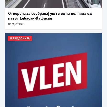
Отворена за сообраќај уште една делница од
патот Елбасан-Ќафасан
пред 24 мин.
МАКЕДОНИЈА