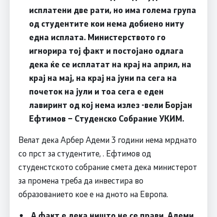
исплатени две рати, но има голема група
од студентите кои нема добиено ниту
една исплата. Министерството го
игнорира тој факт и постојано одлага
дека ќе се исплатат на крај на април, на
крај на мај, на крај на јуни па сега на
почеток на јули и тоа сега е еден
лавиринт од кој нема излез -вели Борјан
Ефтимов – Студенско Собрание УКИМ.
Велат дека Арбер Адеми 3 години нема мрднато
со прст за студентите, . Ефтимов од
студенстското собрание смета дека министерот
за промена треба да инвестира во
образованието кое е на дното на Европа.
А факт е дека ништо не се прави. Адеми