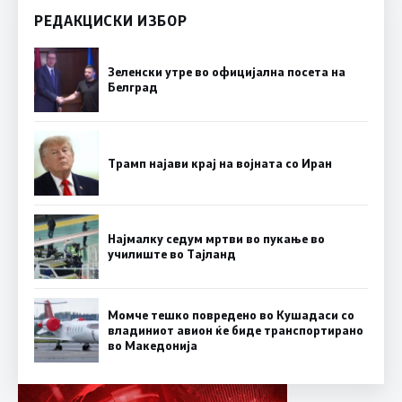
РЕДАКЦИСКИ ИЗБОР
Зеленски утре во официјална посета на
Белград
Трамп најави крај на војната со Иран
Најмалку седум мртви во пукање во
училиште во Тајланд
Момче тешко повредено во Кушадаси со
владиниот авион ќе биде транспортирано
во Македонија