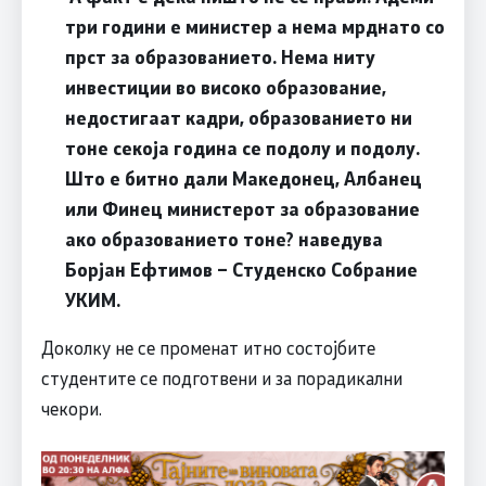
три години е министер а нема мрднато со
прст за образованието. Нема ниту
инвестиции во високо образование,
недостигаат кадри, образованието ни
тоне секоја година се подолу и подолу.
Што е битно дали Македонец, Албанец
или Финец министерот за образование
ако образованието тоне? наведува
Борјан Ефтимов – Студенско Собрание
УКИМ.
Доколку не се променат итно состојбите
студентите се подготвени и за порадикални
чекори.