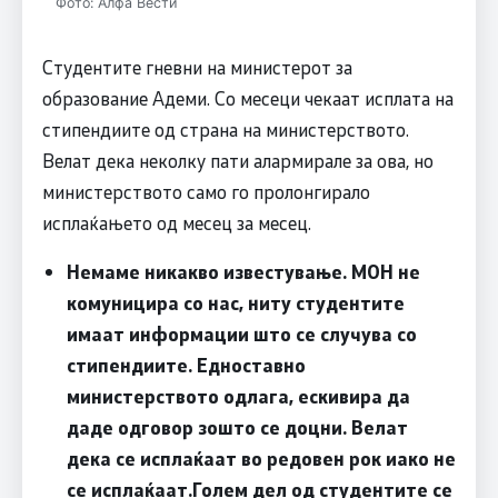
Фото: Алфа Вести
Студентите гневни на министерот за
образование Адеми. Со месеци чекаат исплата на
стипендиите од страна на министерството.
Велат дека неколку пати алармирале за ова, но
министерството само го пролонгирало
исплаќањето од месец за месец.
Немаме никакво известување. МОН не
комуницира со нас, ниту студентите
имаат информации што се случува со
стипендиите. Едноставно
министерството одлага, ескивира да
даде одговор зошто се доцни. Велат
дека се исплаќаат во редовен рок иако не
се исплаќаат.Голем дел од студентите се