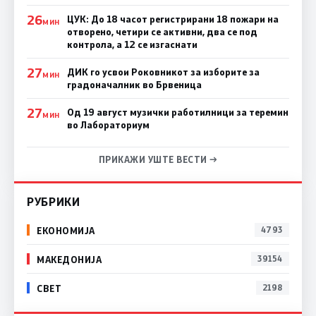
26
ЦУК: До 18 часот регистрирани 18 пожари на
МИН
отворено, четири се активни, два се под
контрола, а 12 се изгаснати
27
ДИК го усвои Роковникот за изборите за
МИН
градоначалник во Брвеница
27
Од 19 август музички работилници за теремин
МИН
во Лабораториум
ПРИКАЖИ УШТЕ ВЕСТИ →
РУБРИКИ
ЕКОНОМИЈА
4793
МАКЕДОНИЈА
39154
СВЕТ
2198