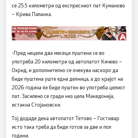
се 25.5 километри од експресниот пат Куманово
– Крива Паланка.
-Пред нецели два месеци пуштени се во
употреба 20 километри од автопатот Кичево –
Охрид, и дополнително се очекува наскоро да
биде пуштена уште една делница, а до крајот на
2026 година ќе биде пуштен во употреба целиот
пат. Засилено се гради низ цела Македонија,
истакна Стојановски.
Тој додаде дека автопатот Тетово – Гостивар
исто така треба да биде готов за две и пол
години.