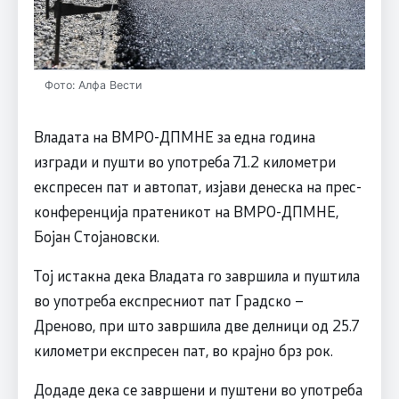
Фото: Алфа Вести
Владата на ВМРО-ДПМНЕ за една година
изгради и пушти во употреба 71.2 километри
експресен пат и автопат, изјави денеска на прес-
конференција пратеникот на ВМРО-ДПМНЕ,
Бојан Стојановски.
Тој истакна дека Владата го завршила и пуштила
во употреба експресниот пат Градско –
Дреново, при што завршила две делници од 25.7
километри експресен пат, во крајно брз рок.
Додаде дека се завршени и пуштени во употреба