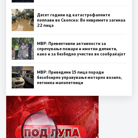
Десет години од катастрофалните
поплави во Скопско: Во невремето загинаа
22 лица
МВР: Превентивни активности за
спречување пожари и имотни деликти,
како и за безбедно учество во сообраќајот
МВР: Приведени 15 лица поради
безобѕирно управување моторно возило,
петмина малолетници