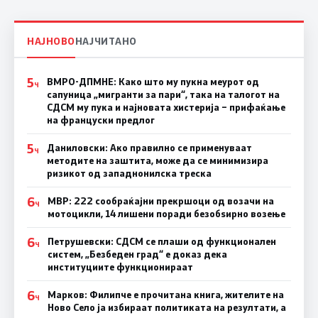
НАЈНОВО
НАЈЧИТАНО
5
ВМРО-ДПМНЕ: Како што му пукна меурот од
Ч
сапуница „мигранти за пари“, така на талогот на
СДСМ му пука и најновата хистерија – прифаќање
на француски предлог
5
Даниловски: Ако правилно се применуваат
Ч
методите на заштита, може да се минимизира
ризикот од западнонилска треска
6
МВР: 222 сообраќајни прекршоци од возачи на
Ч
мотоцикли, 14 лишени поради безобѕирно возење
6
Петрушевски: СДСМ се плаши од функционален
Ч
систем, „Безбеден град“ е доказ дека
институциите функционираат
6
Марков: Филипче е прочитана книга, жителите на
Ч
Ново Село ја избираат политиката на резултати, а