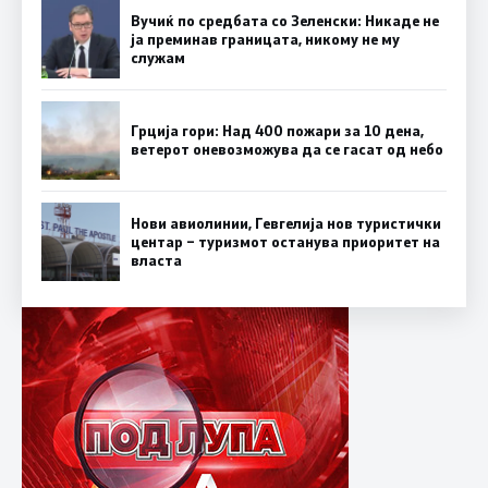
Вучиќ по средбата со Зеленски: Никаде не
ја преминав границата, никому не му
служам
Грција гори: Над 400 пожари за 10 дена,
ветерот оневозможува да се гасат од небо
Нови авиолинии, Гевгелија нов туристички
центар – туризмот останува приоритет на
власта