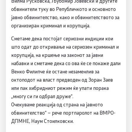
Вилма Русковска, Љубомир Јовевски и другите
обвинители туку во Републичкото и основното
јавно обвинителство, како и обвинителството за
организиран криминал и корупција.
Сметаме дека постојат сериозни индиции кои
што одат до откривање на сериозен криминал и
корупција, на кршење на законот за јавни
набавки и сметаме дека со ова ќе се покаже дали
Венко Филипче ќе остане незаменлив за
октоподот на власт предводен од Зоран Заев
или пак хибридниот режим ќе упати порака
„многу си ги одбрал друже“.
Очекуваме реакција од страна на јавното
обвинителство“ – рече портпаролот на ВМРО-
ДПМНЕ, Наум Стоилковски.