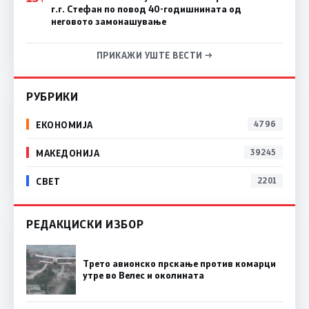
г.г. Стефан по повод 40-годишнината од
неговото замонашување
ПРИКАЖИ УШТЕ ВЕСТИ →
РУБРИКИ
ЕКОНОМИЈА
4796
МАКЕДОНИЈА
39245
СВЕТ
2201
РЕДАКЦИСКИ ИЗБОР
Трето авионско прскање против комарци
утре во Велес и околината