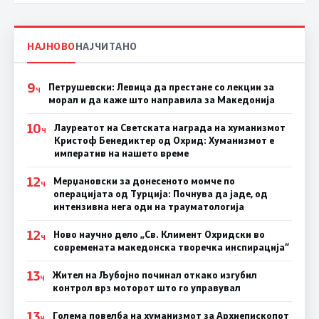
НАЈНОВО
НАЈЧИТАНО
9
Петрушевски: Левица да престане со лекции за
Ч
морал и да каже што направила за Македонија
10
Лауреатот на Светската награда на хуманизмот
Ч
Кристоф Бенедиктер од Охрид: Хуманизмот е
императив на нашето време
12
Мерџановски за донесеното момче по
Ч
операцијата од Турција: Почнува да јаде, од
интензивна нега оди на трауматологија
12
Ново научно дело „Св. Климент Охридски во
Ч
современата македонска творечка инспирација“
13
Жител на Љубојно починал откако изгубил
Ч
контрол врз моторот што го управувал
13
Голема повелба на хуманизмот за Архиепископот
Ч