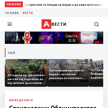
НАЈНОВО
19:09
Петрушевски: Левица да престане со лекции за морал и
|
ТВ АЛФА
ВЕСТИ
ВЕСТИ
ТОП
13:04
12:55
12:49
Гостивар
Оризопроизводителите
безбедна
бараат системски
нија
25 години од трагичниот
надежите
решенија за поевтино
настан кај Карпалак во
следната
производство
кој загинаа десетмина
може да 
македонски бранители
МАКЕДОНИЈА
Стоилковски: Обвинителство