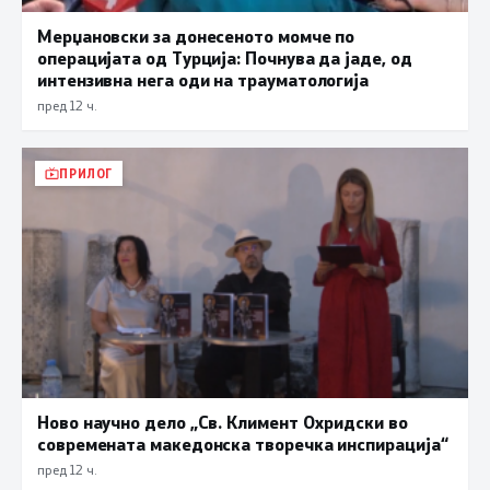
Мерџановски за донесеното момче по
операцијата од Турција: Почнува да јаде, од
интензивна нега оди на трауматологија
пред 12 ч.
ПРИЛОГ
Ново научно дело „Св. Климент Охридски во
современата македонска творечка инспирација“
пред 12 ч.