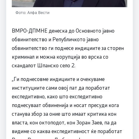
Фото: Алфа Вести
ВМРО-ДПМНЕ денеска до Основното јавно
обвинителство и Републичкото јавно
обвинителство ги поднесе индициите за сторен
криминал и можна корупција во врска со
скандалот Шпанско село 2.
„Ги поднесовме индициите и очекуваме
институциите сами овој пат да поработат
експедитивно, како што експедитивно
поднесуваат обвиненија и носат пресуди кога
станува збор за оние што имаат критика кон
власта, кон октоподот, кон Зоран Заев, па да
видиме со каква експедитивност ќе поработат