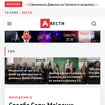
НАЈНОВО
20:24
Сиљановска Давкова на Свечената академија по повод „
|
ТВ АЛФА
ВЕСТИ
ВЕСТИ
ТОП
15:20
14:12
13:45
Просеко
Мицкоски за третата
матура 
Демографскиот аларм се
фаза од железничката
: Во
оценка 
засилува, во септември
делница Крива Паланка
 22
ќе имаме најмалку 3.000
– Деве Баир: Проектот
првачиња помалку
нема да заврши на
половина тунел во слепа
улица, сега имаме
целина
МАКЕДОНИЈА
Средба Сали-Мејдани: