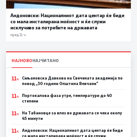
Андоновски: Националниот дата центар ќе биде
со мала инсталирана моќност и ќе служи
исклучиво за потребите на државата
пред 11 ч.
НАЈНОВО
НАЈЧИТАНО
11
Сиљановска Давкова на Свечената академија по
Ч
повод „30 години Општина Вевчани“
11
Портокалова фаза утре, температури до 40
Ч
степени
11
На Табановце за влез во државата се чека околу
Ч
45 минути
11
Андоновски: Националниот дата центар ќе биде
Ч
со мала инсталирана моќност и ќе служи