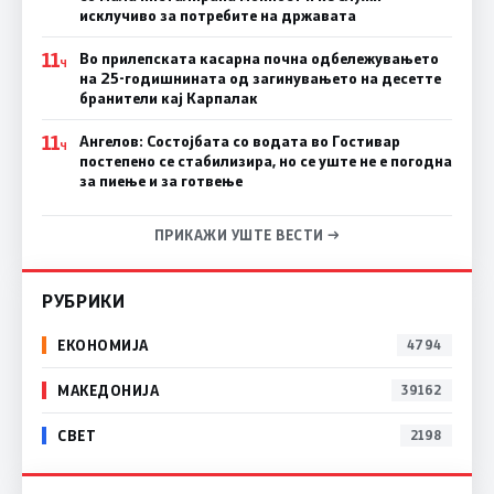
исклучиво за потребите на државата
11
Во прилепската касарна почна одбележувањето
Ч
на 25-годишнината од загинувањето на десетте
бранители кај Карпалак
11
Ангелов: Состојбата со водата во Гостивар
Ч
постепено се стабилизира, но се уште не е погодна
за пиење и за готвење
ПРИКАЖИ УШТЕ ВЕСТИ →
РУБРИКИ
ЕКОНОМИЈА
4794
МАКЕДОНИЈА
39162
СВЕТ
2198