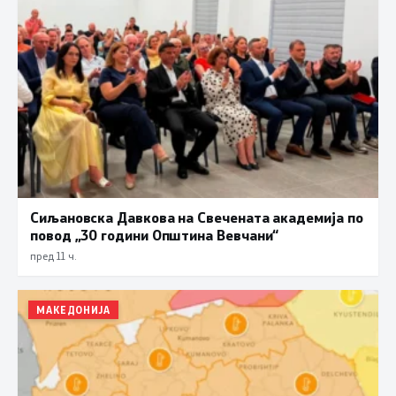
Сиљановска Давкова на Свечената академија по
повод „30 години Општина Вевчани“
пред 11 ч.
МАКЕДОНИЈА