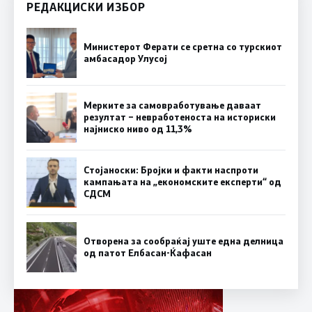
РЕДАКЦИСКИ ИЗБОР
Министерот Ферати се сретна со турскиот
амбасадор Улусој
Мерките за самовработување даваат
резултат – невработеноста на историски
најниско ниво од 11,3%
Стојаноски: Бројки и факти наспроти
кампањата на „економските експерти“ од
СДСM
Отворена за сообраќај уште една делница
од патот Елбасан-Ќафасан