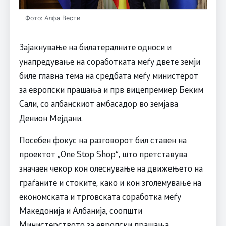
Фото: Алфа Вести
Зајакнување на билатералните односи и
унапредување на соработката меѓу двете земји
биле главна тема на средбата меѓу министерот
за европски прашања и прв вицепремиер Беким
Сали, со албанскиот амбасадор во земјава
Денион Мејдани.
Посебен фокус на разговорот бил ставен на
проектот „One Stop Shop“, што претставува
значаен чекор кон олеснување на движењето на
граѓаните и стоките, како и кон зголемување на
економската и трговската соработка меѓу
Македонија и Албанија, соопшти
Министерството за европски прашања.