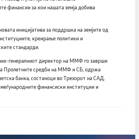
те финансии за кои нашата земја добива
овата иницијатива за поддршка на земјите од
институциите, креирање политики и
ските стандарди.
еник-генералниот директор на ММФ го заврши
на Пролетните средби на ММФ и СБ, одржа
етска банка, состаноци во Трезорот на САД,
е меѓународните финансиски институции и