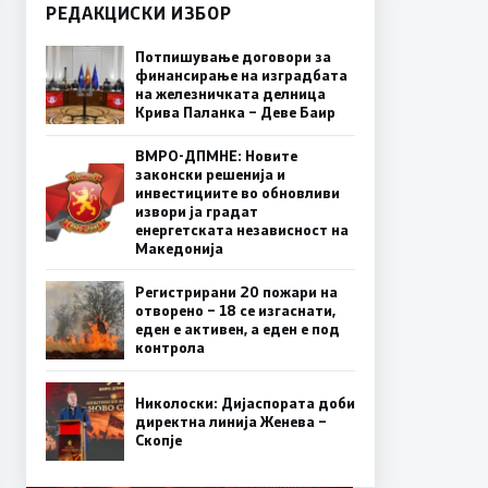
РЕДАКЦИСКИ ИЗБОР
Потпишување договори за
финансирање на изградбата
на железничката делница
Крива Паланка – Деве Баир
ВМРО-ДПМНЕ: Новите
законски решенија и
инвестициите во обновливи
извори ја градат
енергетската независност на
Македонија
Регистрирани 20 пожари на
отворено – 18 се изгаснати,
еден е активен, а еден е под
контрола
Николоски: Дијаспората доби
директна линија Женева –
Скопје