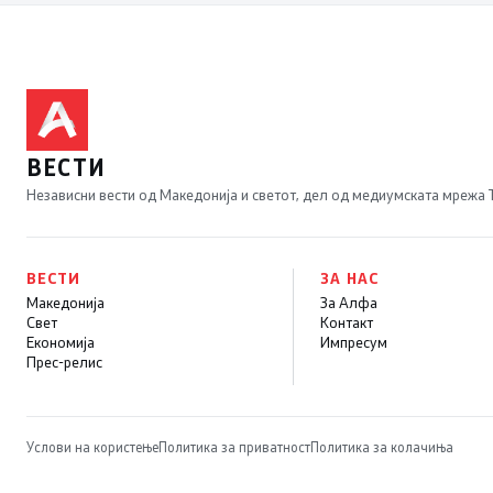
имаат во нашите
политики
ВЕСТИ
Независни вести од Македонија и светот, дел од медиумската мрежа
ВЕСТИ
ЗА НАС
Македонија
За Алфа
Свет
Контакт
Економија
Импресум
Прес-релис
Услови на користење
Политика за приватност
Политика за колачиња