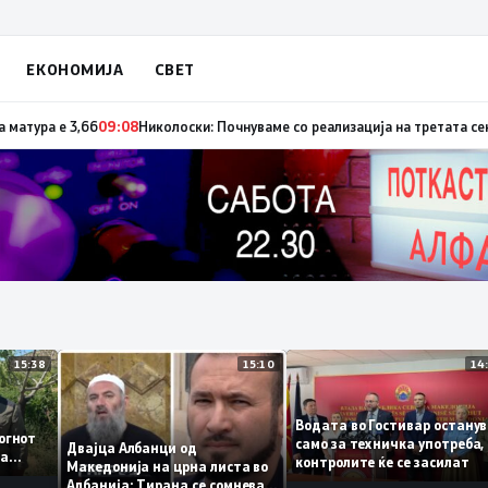
ЕКОНОМИЈА
СВЕТ
 спроведување на реформите
09:33
Просечната оценка од полагањето на си
15:38
15:10
аа
Водата во Гостивар ост
е – огнот
само за техничка употре
Двајца Албанци од
екува
контролите ќе се засила
Македонија на црна листа во
Албанија: Тирана се сомнева