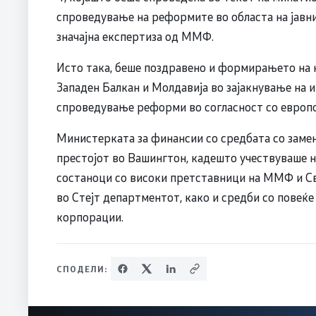
спроведување на реформите во областа на јавни
значајна експертиза од ММФ.
Исто така, беше поздравено и формирањето на н
Западен Балкан и Молдавија во зајакнување на 
спроведување реформи во согласност со европ
Министерката за финансии со средбата со зам
престојот во Вашингтон, кадешто учествуваше 
состаноци со високи претставници на ММФ и Св
во Стејт департментот, како и средби со повеќ
корпорации.
СПОДЕЛИ: