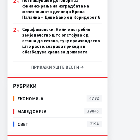
2
Потпишување договори за
Ч
финансирање на изградбата на
железничката делница Крива
Паланка – Деве Баир од Коридорот 8
2
Серафимовски: Не ни е потребно
Ч
земјоделство што опстојува од
сезона до сезона, туку производство
што расте, создава приходи и
обезбедува храна за државата
ПРИКАЖИ УШТЕ ВЕСТИ →
РУБРИКИ
ЕКОНОМИЈА
4782
МАКЕДОНИЈА
39045
СВЕТ
2194