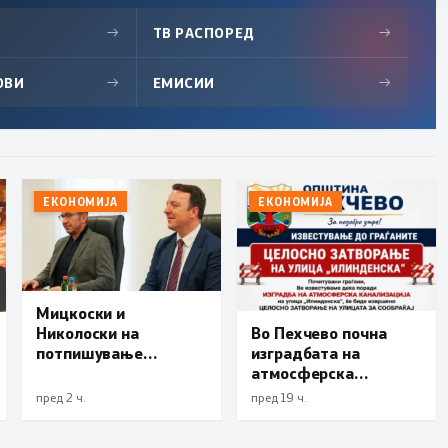
→
ТВ РАСПОРЕД
→
ОВИ
→
ЕМИСИИ
→
ЕКОНОМИЈА
ЕКОНОМИЈА
Мицкоски и
Во Пехчево почна
Николоски на
изградбата на
потпишување
атмосферска
договори за
канализација на
финансирање на
пред 2 ч.
пред 19 ч.
улицата
изградбата на
„Илинденска“,
железничката