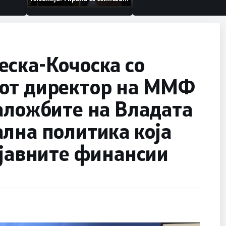
дека работеле за
терористички организации
еска-Кочоска со
от директор на ММФ
аложбите на Владата
лна политика која
 јавните финансии