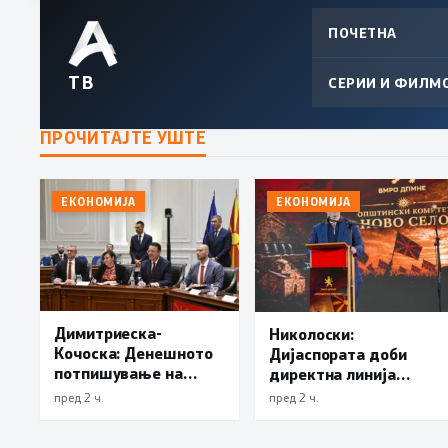
ПОЧЕТНА
ТВ
СЕРИИ И ФИЛМ
ПРОЧИТАЈТЕ УШТЕ
ЕКОНОМИЈА
ЕКОНОМИЈА
Димитриеска-
Николоски:
Кочоска: Денешното
Дијаспората доби
потпишување на
директна линија
договорите е силен
Женева – Скопје
пред 2 ч.
пред 2 ч.
сигнал за довербата
што ЕИБ и ЕБОР ја