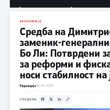
под нозе стануваат „персона
нон грата“
ЕКОНОМИЈА
Средба на Димитри
заменик-генерални
Бо Ли: Потврдени з
за реформи и фиска
носи стабилност на
Редакција
19.04.2026
СПОДЕЛИ: