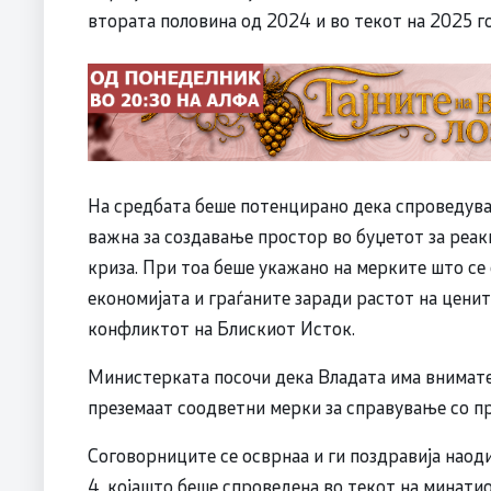
втората половина од 2024 и во текот на 2025 го
На средбата беше потенцирано дека спроведува
важна за создавање простор во буџетот за реак
криза. При тоа беше укажано на мерките што се
економијата и граѓаните заради растот на ценит
конфликтот на Блискиот Исток.
Министерката посочи дека Владата има внимател
преземаат соодветни мерки за справување со п
Соговорниците се осврнаа и ги поздравија наод
4, којашто беше спроведена во текот на минатио