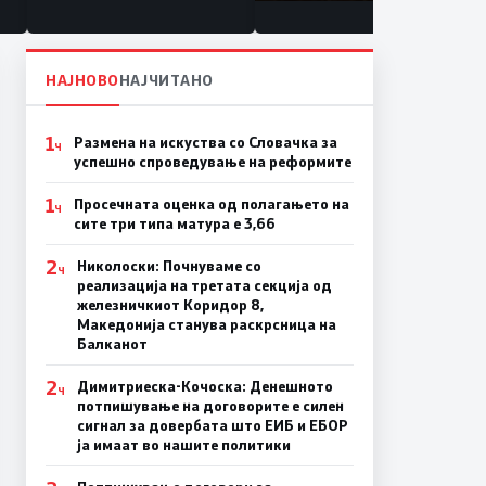
состојба
НАЈНОВО
НАЈЧИТАНО
1
Размена на искуства со Словачка за
Ч
успешно спроведување на реформите
1
Просечната оценка од полагањето на
Ч
сите три типа матура е 3,66
2
Николоски: Почнуваме со
Ч
реализација на третата секција од
железничкиот Коридор 8,
Македонија станува раскрсница на
Балканот
2
Димитриеска-Кочоска: Денешното
Ч
потпишување на договорите е силен
сигнал за довербата што ЕИБ и ЕБОР
ја имаат во нашите политики