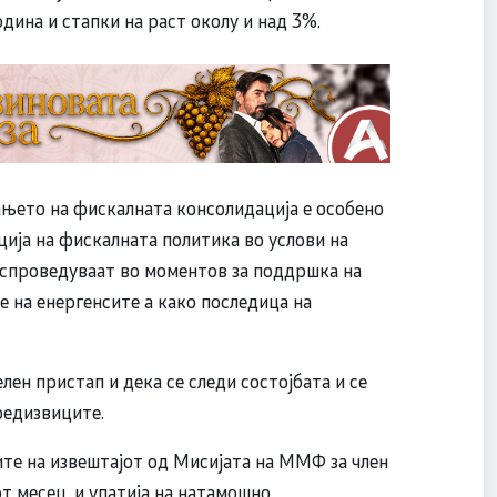
дина и стапки на раст околу и над 3%.
њето на фискалната консолидација е особено
ција на фискалната политика во услови на
 спроведуваат во моментов за поддршка на
е на енергенсите а како последица на
ен пристап и дека се следи состојбата и се
редизвиците.
ите на извештајот од Мисијата на ММФ за член
т месец, и упатија на натамошно