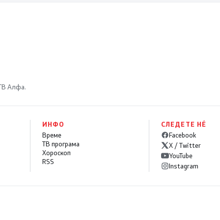
улицата затворена до
делница Крива
18 август
Паланка – Деве Баир
 ТВ Алфа.
ИНФО
СЛЕДЕТЕ НÉ
Време
Facebook
ТВ програма
X / Twitter
Хороскоп
YouTube
RSS
Instagram