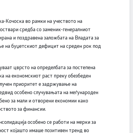
а-Кочоска во рамки на учеството на
оствари средба со заменик-генералниот
рана и поздравена заложбата на Владата за
е на буџетскиот дефицит на среден рок под
уваат цврсто на определбата за постепена
а на економскиот раст преку обезбеден
Клучен приоритет е задржување на
предвид особено случувањата на меѓународен
бено за мали и отворени економии како
рството за финансии.
нсолидација особено се работи на мерки за
ост којашто имаше позитивен тренд во