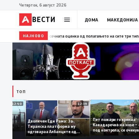
Четврток, 6 август 2026
ВЕСТИ
ДОМА
МАКЕДОНИЈА
НАЈНОВО
09:34
Размена на искуства со Словачка за успешно
ТОП
12:40
12:39
Пет пожари го крен
остојба во
Дволичен Еди Рама: За
Кавадаречко на ноз
стабилна
Тиранска платформа му
под контрола, се оч
одговараа Албанците од
целосно гаснење
Македонија, сега кога му гори