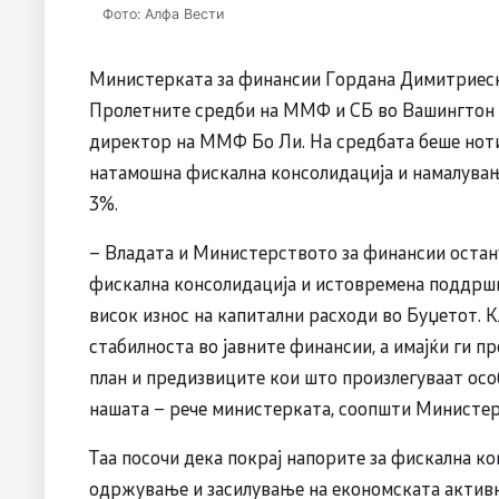
Фото: Алфа Вести
Министерката за финансии Гордана Димитриеск
Пролетните средби на ММФ и СБ во Вашингтон 
директор на ММФ Бо Ли. На средбата беше ноти
натамошна фискална консолидација и намалувањ
3%.
– Владата и Министерството за финансии остан
фискална консолидација и истовремена поддршк
висок износ на капитални расходи во Буџетот. 
стабилноста во јавните финансии, а имајќи ги 
план и предизвиците кои што произлегуваат осо
нашата – рече министерката, соопшти Министе
Таа посочи дека покрај напорите за фискална ко
одржување и засилување на економската активн