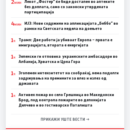
2
Лекот „Фостер“ ќе биде достапен во аптеките
МИН
без доплата, само со законски утврдената
партиципација
4
ИЈЗ: Нови содржини на апликацијата „Беббо“ во
МИН
рамки на Светската недела на доењето
1
Трамп: Две работи ја убиваат Европа – првата е
Ч
имиграцијата, втората е енергијата
1
Зеленски ги отповика украинските амбасадори во
Ч
Албанија, Хрватска и Црна Гора
1
Зголемен интензитетот на сообраќај, нема подолги
Ч
задржувања на премините за влез и излез од
државата
1
Активен пожар во село Грешница во Македонски
Ч
Брод, под контрола пожарите во депонијата
Делчево и во гостиварско Паталишта
ПРИКАЖИ УШТЕ ВЕСТИ →