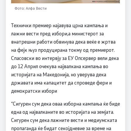
Фото: Алфа Вести
Технички премиер најавува црна кампања и
лажни вести пред избори,а министерот за
внатрешни работи обвинува дека веќе е жртва
на фејк њуз продуцирана токму од премиерот.
Спасовски во интервју за ЕУ Опсервер вели дека
до 12 Април очекува највалкана кампања во
историјата на Македонија, но уверува дека
државата има капацитет да спроведе фери и
демократски избори
“Сигурен сум дека оваа изборна кампања ќе биде
една од највалканите во историјата на земјата.
Сигурен сум дека лажните вести и медиумската
пропаганда ќе бидат секојдневие за време на