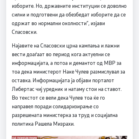
изборите. Но, државните институции се доволно
силни и подготвени да обезбедат изборите да се
одржат во нормални околности”, изјави
Спасовски.
Најавите на Спасовски црна кампања и лажни
вести доаѓаат во период кога актуелни се
информацијата, а потоа и демантот од МВР за
тоа дека министерот Наке Чулев размислувал за
оставка. Информацијата ја објави порталот
Либертас чиј уредник и натаму стои на ставот.
Во текстот се вели дека Чулев тоа ќе го
направел поради солидаризирање со
разрешената министерка за труд и социјална
политика Рашела Мизрахи.