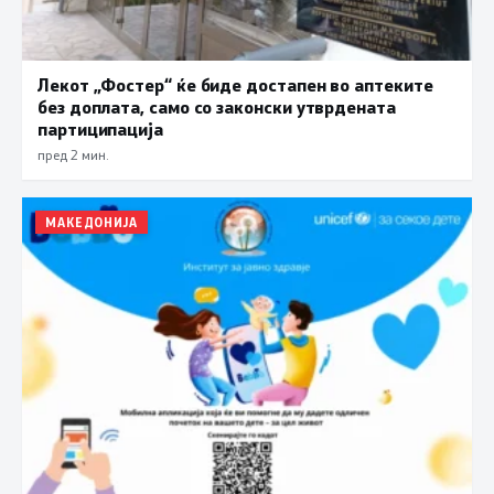
Лекот „Фостер“ ќе биде достапен во аптеките
без доплата, само со законски утврдената
партиципација
пред 2 мин.
МАКЕДОНИЈА