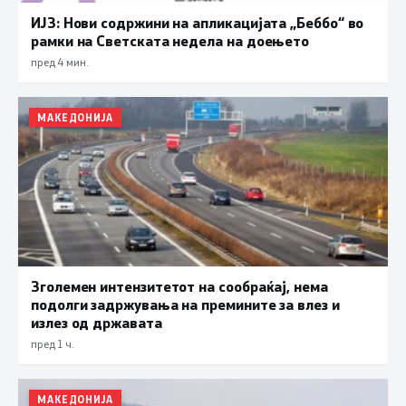
ИЈЗ: Нови содржини на апликацијата „Беббо“ во
рамки на Светската недела на доењето
пред 4 мин.
МАКЕДОНИЈА
Зголемен интензитетот на сообраќај, нема
подолги задржувања на премините за влез и
излез од државата
пред 1 ч.
МАКЕДОНИЈА