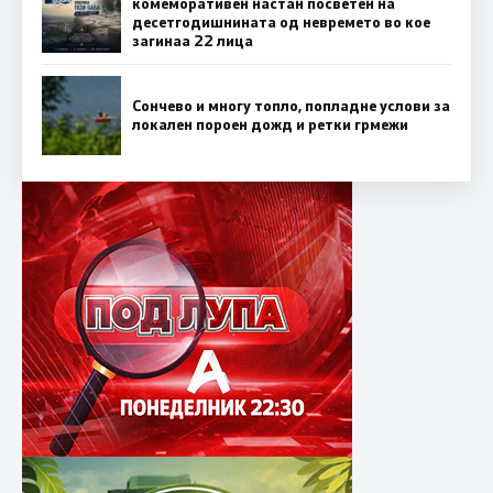
комеморативен настан посветен на
десетгодишнината од невремето во кое
загинаа 22 лица
Сончево и многу топло, попладне услови за
локален пороен дожд и ретки грмежи