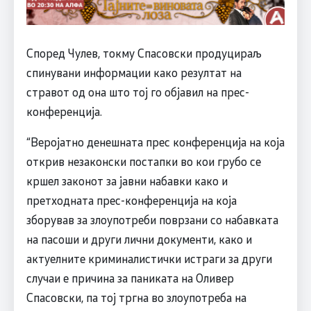
Според Чулев, токму Спасовски продуцираљ
спинувани информации како резултат на
стравот од она што тој го објавил на прес-
конференција.
“Веројатно денешната прес конференција на која
открив незаконски постапки во кои грубо се
кршел законот за јавни набавки како и
претходната прес-конференција на која
зборував за злоупотреби поврзани со набавката
на пасоши и други лични документи, како и
актуелните криминалистички истраги за други
случаи е причина за паниката на Оливер
Спасовски, па тој тргна во злоупотреба на