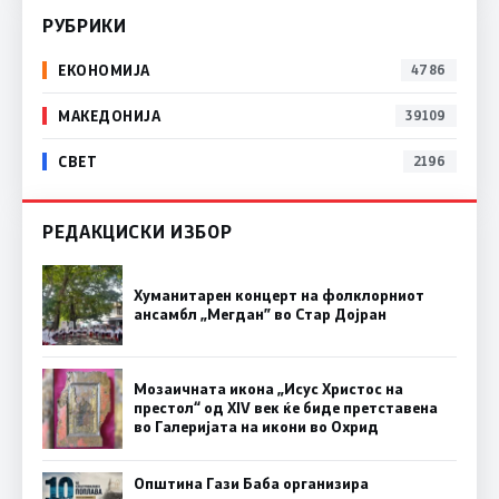
РУБРИКИ
ЕКОНОМИЈА
4786
МАКЕДОНИЈА
39109
СВЕТ
2196
РЕДАКЦИСКИ ИЗБОР
Хуманитарен концерт на фолклорниот
ансамбл „Мегдан” во Стар Дојран
Мозаичната икона „Исус Христос на
престол“ од XIV век ќе биде претставена
во Галеријата на икони во Охрид
Општина Гази Баба организира