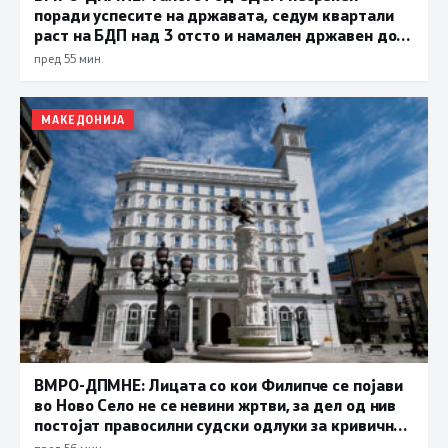
поради успесите на државата, седум квартали
раст на БДП над 3 отсто и намален државен долг
се показатели за економска стабилност
пред 55 мин.
МАКЕДОНИЈА
ВМРО-ДПМНЕ: Лицата со кои Филипче се појави
во Ново Село не се невини жртви, за дел од нив
постојат правосилни судски одлуки за кривични
дела
пред 56 мин.