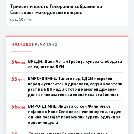
Триесет и шесто Генерално собрание на
Светскиот македонски конгрес
пред 58 мин.
НАЈНОВО
НАЈЧИТАНО
54
ВРЕДИ: Дали Артан Груби ја купува слободата
МИН
со тајните на ДУИ
55
ВМРО-ДПМНЕ: Талогот од СДСМ несреќен
МИН
поради успесите на државата, седум квартали
раст на БДП над 3 отсто и намален државен
долг се показатели за економска стабилност
56
ВМРО-ДПМНЕ: Лицата со кои Филипче се
МИН
појави во Ново Село не се невини жртви, за дел
од нив постојат правосилни судски одлуки за
кривични дела