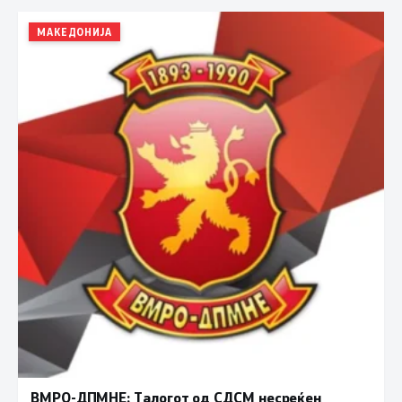
МАКЕДОНИЈА
ВМРО-ДПМНЕ: Талогот од СДСМ несреќен