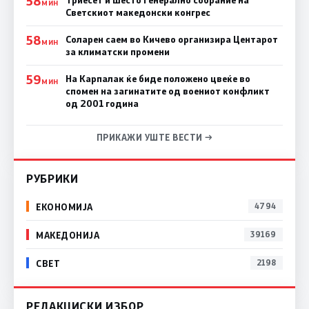
58
Триесет и шесто Генерално собрание на
МИН
Светскиот македонски конгрес
58
Соларен саем во Кичево организира Центарот
МИН
за климатски промени
59
На Карпалак ќе биде положено цвеќе во
МИН
спомен на загинатите од воениот конфликт
од 2001 година
ПРИКАЖИ УШТЕ ВЕСТИ →
РУБРИКИ
ЕКОНОМИЈА
4794
МАКЕДОНИЈА
39169
СВЕТ
2198
РЕДАКЦИСКИ ИЗБОР