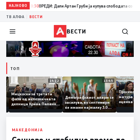
НАЈНОВО
08:30
ВРЕДИ: Дали Артан Груби ја купува слободата со тајните
|
ТВ АЛФА
ВЕСТИ
ВЕСТИ
ТОП
15:20
14:12
13:45
Просеко
Мицкоски за третата
матура 
Демографскиот аларм се
фаза од железничката
: Во
оценка 
засилува, во септември
делница Крива Паланка
 22
ќе имаме најмалку 3.000
– Деве Баир: Проектот
првачиња помалку
нема да заврши на
половина тунел во слепа
улица, сега имаме
целина
МАКЕДОНИЈА
Сончево и стабилно време до