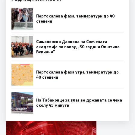
Портокалова фаза, температури до 40
степени
Сиљановска Давкова на Свечената
академија по повод „30 години Општина
Вевчани“
Портокалова фаза утре, температури до
40 степени
На Табановце за влез во државата се чека
околу 45 минути