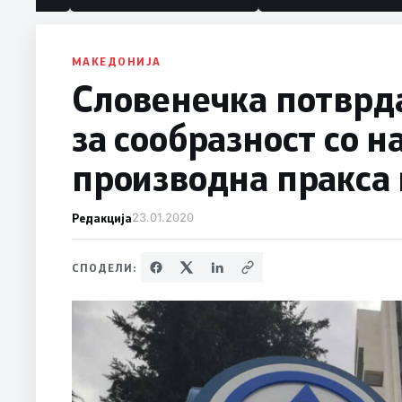
политика“
МАКЕДОНИЈА
Словенечка потврд
за сообразност со н
производна пракса 
Редакција
23.01.2020
СПОДЕЛИ: