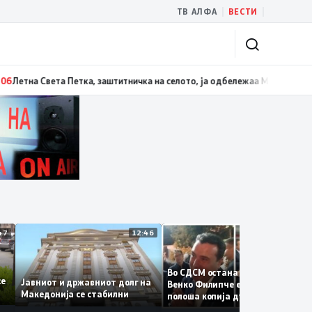
|
|
ТВ АЛФА
ВЕСТИ
 Белград
13:07
Три ер трактори се вклучуваат во гаснењето на пожарот в
12:47
12:46
12:3
Во СДСМ остана само талогот
те се
Јавниот и државниот долг на
Венко Филипче е само бледа 
Македонија се стабилни
полоша копија дури и од Зора
Заев