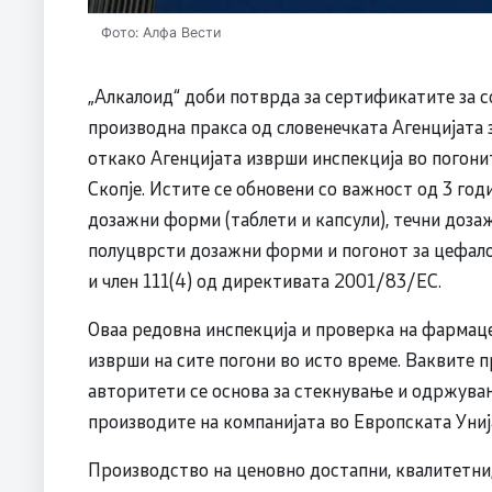
Фото: Алфа Вести
„Алкалоид“ доби потврда за сертификатите за с
производна пракса од словенечката Агенцијата 
откако Агенцијата изврши инспекција во погони
Скопје. Истите се обновени со важност од 3 год
дозажни форми (таблети и капсули), течни доза
полуцврсти дозажни форми и погонот за цефал
и член 111(4) од директивата 2001/83/ЕС.
Оваа редовна инспекција и проверка на фармаце
изврши на сите погони во исто време. Ваквите 
авторитети се основа за стекнување и одржувањ
производите на компанијата во Европската Унија
Производство на ценовно достапни, квалитетни,