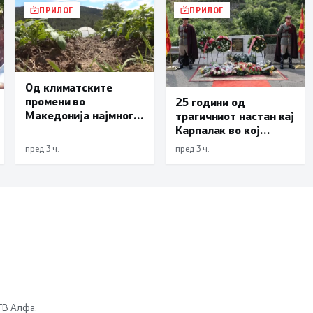
ПРИЛОГ
ПРИЛОГ
Од климатските
промени во
25 години од
Македонија најмногу
трагичниот настан кај
страда
Карпалак во кој
земјоделството
загинаа десетмина
пред 3 ч.
пред 3 ч.
македонски
бранители
 ТВ Алфа.