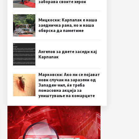
заборава своите херои
Мицкоски: Карпалак е наша
заедничка рана, но и наша
обврска да паметиме
Ангелов за двете заседи кај
Карпалак
Марковски: Ако ни се појават
нови случаи на заразени од
Западен-нил, ќе треба
помасовна акција за
уништување на комарците