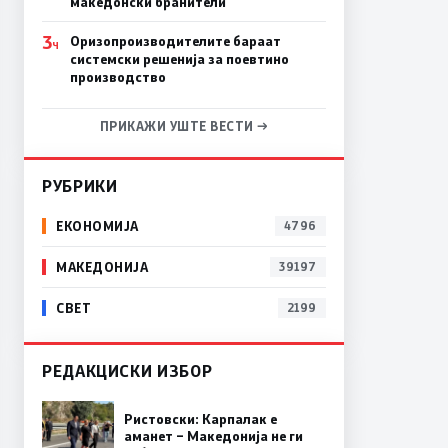
македонски бранители
3
Оризопроизводителите бараат
Ч
системски решенија за поевтино
производство
ПРИКАЖИ УШТЕ ВЕСТИ →
РУБРИКИ
ЕКОНОМИЈА
4796
МАКЕДОНИЈА
39197
СВЕТ
2199
РЕДАКЦИСКИ ИЗБОР
Ристовски: Карпалак е
аманет – Македонија не ги