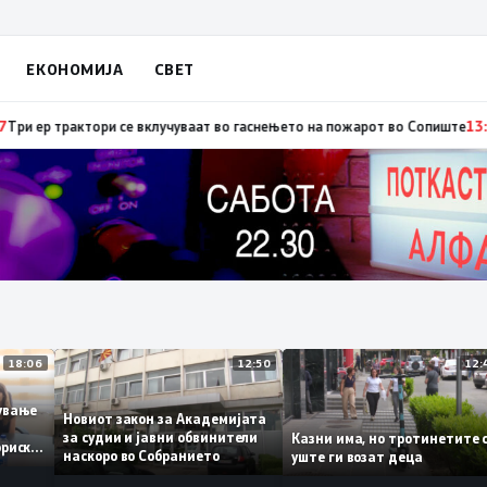
ЕКОНОМИЈА
СВЕТ
рбија: Вучиќ му рече на Зеленски дека не е оптимист за патот кон ЕУ на
18:06
12:50
ботување
Новиот закон за Академијата
за судии и јавни обвинители
Казни има, но тротинети
историски
наскоро во Собранието
уште ги возат деца
,3%