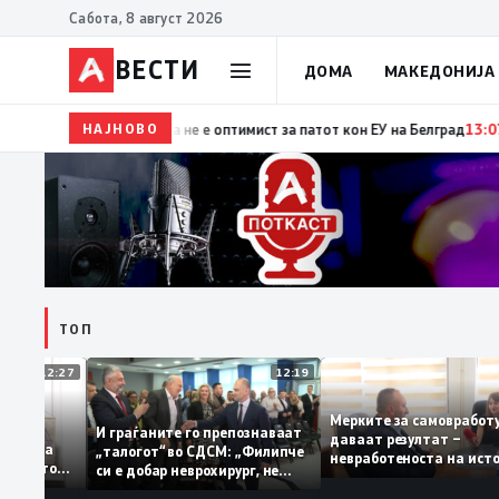
Сабота, 8 август 2026
ВЕСТИ
ДОМА
МАКЕДОНИЈА
НАЈНОВО
15:29
Прва посета на украинскиот претседател на С
ТОП
12:27
12:19
Мерките за самовра
уваат: За
И граѓаните го препознаваат
даваат резултат –
ција треба
„талогот“ во СДСМ: „Филипче
невработеноста на 
 домашното
си е добар неврохирург, не
најниско ниво од 11
треба се занимава со