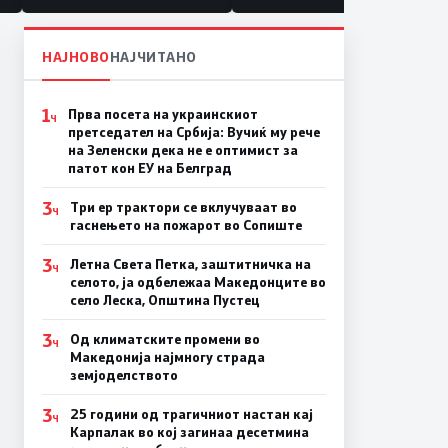
НАЈНОВО
НАЈЧИТАНО
1
Прва посета на украинскиот
Ч
претседател на Србија: Вучиќ му рече
на Зеленски дека не е оптимист за
патот кон ЕУ на Белград
3
Три ер трактори се вклучуваат во
Ч
гаснењето на пожарот во Сопиште
3
Летна Света Петка, заштитничка на
Ч
селото, ја одбележаа Македонците во
село Леска, Општина Пустец
3
Од климатските промени во
Ч
Македонија најмногу страда
земјоделството
3
25 години од трагичниот настан кај
Ч
Карпалак во кој загинаа десетмина