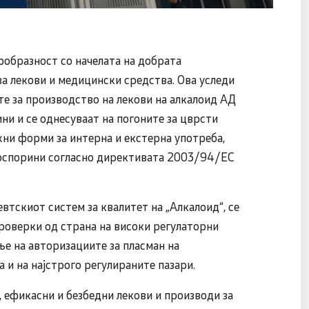
ообразност со начелата на добрата
за лекови и медицински средства. Ова уследи
те за производство на лекови на алкалоид АД
ини и се однесуваат на погоните за цврсти
жни форми за интерна и екстерна употреба,
оспорини согласно директивата 2003/94/ЕС
втскиот систем за квалитет на „Алкалоид“, се
проверки од страна на високи регулаторни
е на авторизациите за пласман на
 и на најстрого регулираните пазари.
 ефикасни и безбедни лекови и производи за