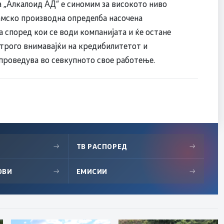
 „Алкалоид АД“ е синомим за високото ниво
рамско производна определба насочена
 според кои се води компанијата и ќе остане
строго внимавајќи на кредибилитетот и
проведува во севкупното свое работење.
→
ТВ РАСПОРЕД
→
ОВИ
→
ЕМИСИИ
→