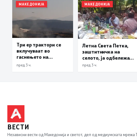
МАКЕДОНИЈА
МАКЕДОНИЈА
Три ер трактори се
Летна Света Петка,
вклучуваат во
заштитничка на
гаснењето на
селото, ја одбележаа
пожарот во Сопиште
Македонците во село
пред 3 ч.
пред 3 ч.
Леска, Општина
Пустец
ВЕСТИ
Независни вести од Македонија и светот, дел од медиумската мрежа