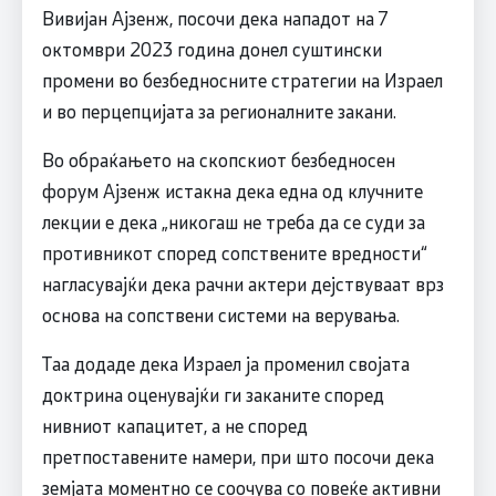
Вивијан Ајзенж, посочи дека нападот на 7
октомври 2023 година донел суштински
промени во безбедносните стратегии на Израел
и во перцепцијата за регионалните закани.
Во обраќањето на скопскиот безбедносен
форум Ајзенж истакна дека една од клучните
лекции е дека „никогаш не треба да се суди за
противникот според сопствените вредности“
нагласувајќи дека рачни актери дејствуваат врз
основа на сопствени системи на верувања.
Таа додаде дека Израел ја променил својата
доктрина оценувајќи ги заканите според
нивниот капацитет, а не според
претпоставените намери, при што посочи дека
земјата моментно се соочува со повеќе активни