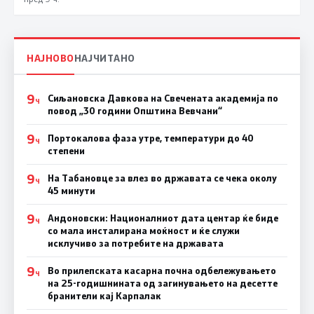
НАЈНОВО
НАЈЧИТАНО
9
Сиљановска Давкова на Свечената академија по
Ч
повод „30 години Општина Вевчани“
9
Портокалова фаза утре, температури до 40
Ч
степени
9
На Табановце за влез во државата се чека околу
Ч
45 минути
9
Андоновски: Националниот дата центар ќе биде
Ч
со мала инсталирана моќност и ќе служи
исклучиво за потребите на државата
9
Во прилепската касарна почна одбележувањето
Ч
на 25-годишнината од загинувањето на десетте
бранители кај Карпалак