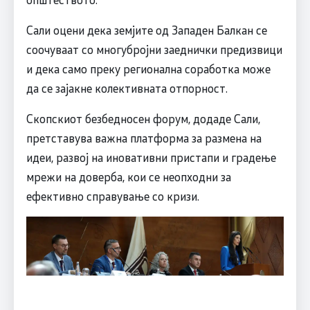
Сали оцени дека земјите од Западен Балкан се
соочуваат со многубројни заеднички предизвици
и дека само преку регионална соработка може
да се зајакне колективната отпорност.
Скопскиот безбедносен форум, додаде Сали,
претставува важна платформа за размена на
идеи, развој на иновативни пристапи и градење
мрежи на доверба, кои се неопходни за
ефективно справување со кризи.