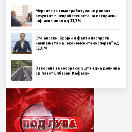
Мерките за самовработување даваат
резултат – невработеноста на историски
најниско ниво од 11,3%
Стојаноски: Бројки и факти наспроти
кампањата на „економските експерти“ од
СДСM
Отворена за сообраќај уште една делница
од патот Елбасан-Ќафасан