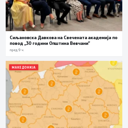
Сиљановска Давкова на Свечената академија по
повод „30 години Општина Вевчани“
пред 9 ч.
МАКЕДОНИЈА