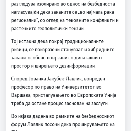
разгледува изолирано во однос на безбедноста
нагласувајќи дека заканите се „во најмала рака
регионални“, со оглед на тековните конфликти и
растечките геополитички тензии.
Тој истакна дека покрај традиционалните
ризици, се поизразени стануваат и хибридните
закани, особено поврзани со дигиталниот
простор и ширењето дезинформации.
Според Јованка Јакубек-Лавлик, вонреден
професор по право на Универзитетот во
Варшава, пристапувањето во Европската Унија
треба да остане процес заснован на заслуги.
Во изјава дадена во рамките на безбедносниот
форум Лавлик посочи дека проширувањето на