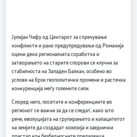
Јулијан Чифу од Центарот за спречување
конфликти и рано предупредување од Романија
оцени дека регионалната соработка и
затворањето на старите спорови се клучни за
стабилноста на Западен Балкан, особено во
услови на брзи геополитички промени и растечка
конкуренција меѓу големите сили.
Според него, посетите и конференциите во
регионот се важни за да се следат, како што
рече, еволуцијата на групирањето и капацитетот
на земјите да создадат кохезија и заеднички
пристап кон безбедносните предизвици.