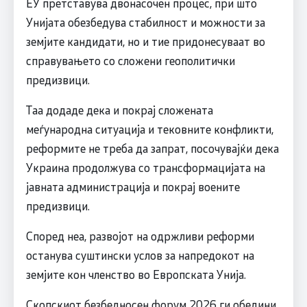
ЕУ претставува двонасочен процес, при што
Унијата обезбедува стабилност и можности за
земјите кандидати, но и тие придонесуваат во
справувањето со сложени геополитички
предизвици.
Таа додаде дека и покрај сложената
меѓународна ситуација и тековните конфликти,
реформите не треба да запрат, посочувајќи дека
Украина продолжува со трансформацијата на
јавната администрација и покрај воените
предизвици.
Според неа, развојот на одржливи реформи
останува суштински услов за напредокот на
земјите кон членство во Европската Унија.
Скопскиот безбедносен форум 2026 ги обедини