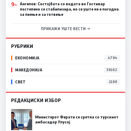
9
Ангелов: Состојбата со водата во Гостивар
Ч
постепено се стабилизира, но се уште не е погодна
за пиење и за готвење
ПРИКАЖИ УШТЕ ВЕСТИ →
РУБРИКИ
ЕКОНОМИЈА
4794
МАКЕДОНИЈА
39162
СВЕТ
2198
РЕДАКЦИСКИ ИЗБОР
Министерот Ферати се сретна со турскиот
амбасадор Улусој