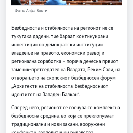
Фото: Алфа Вести
Безбедноста и стабилноста на регионот не се
тукутака дадени, тие бараат континуирани
инвестиции во демократски институции,
владеење на правото, економски развој и
регионална соработка – порача денеска првиот
заменик‑претседател на Владата, Беким Сали, на
отворањето на скопскиот безбедносен форум
„Архитекти на стабилноста: безбедносниот
идентитет на Западен Балкан“.
Според него, регионот се соочува со комплексна
безбедносна средина, во која се преклопуваат
традиционални и нови закани, вооружени
конфликти, геополитички ривалства,