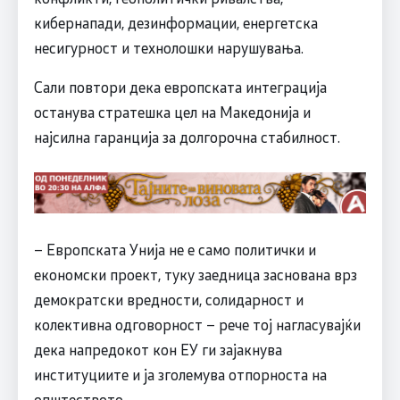
кибернапади, дезинформации, енергетска
несигурност и технолошки нарушувања.
Сали повтори дека европската интеграција
останува стратешка цел на Македонија и
најсилна гаранција за долгорочна стабилност.
– Европската Унија не е само политички и
економски проект, туку заедница заснована врз
демократски вредности, солидарност и
колективна одговорност – рече тој нагласувајќи
дека напредокот кон ЕУ ги зајакнува
институциите и ја зголемува отпорноста на
општеството.