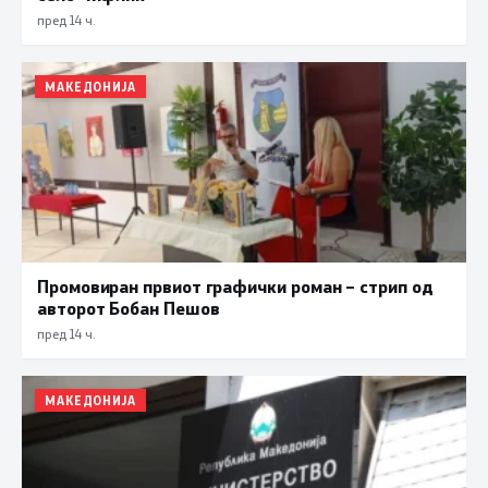
пред 14 ч.
МАКЕДОНИЈА
Промовиран првиот графички роман – стрип од
авторот Бобан Пешов
пред 14 ч.
МАКЕДОНИЈА