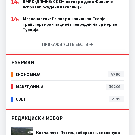
14
ВМРО-ДПМНЕ: СДСM потврди дека Филипче
Ч
испратил осудени насилници
14
Мерџановски: Со владин авион во Скопје
Ч
транспортиран пациент повреден на одмор во
Турција
ПРИКАЖИ УШТЕ ВЕСТИ →
РУБРИКИ
ЕКОНОМИЈА
4796
МАКЕДОНИЈА
39206
СВЕТ
2199
РЕДАКЦИСКИ ИЗБОР
Корча плус: Пустец заборавен, се соочува