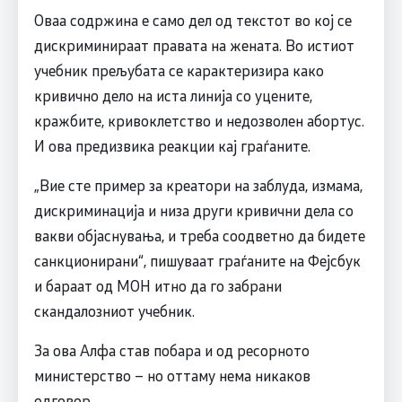
Оваа содржина е само дел од текстот во кој се
дискриминираат правата на жената. Во истиот
учебник прељубата се карактеризира како
кривично дело на иста линија со уцените,
кражбите, кривоклетство и недозволен абортус.
И ова предизвика реакции кај граѓаните.
„Вие сте пример за креатори на заблуда, измама,
дискриминација и низа други кривични дела со
вакви објаснувања, и треба соодветно да бидете
санкционирани“, пишуваат граѓаните на Фејсбук
и бараат од МОН итно да го забрани
скандалозниот учебник.
За ова Алфа став побара и од ресорното
министерство – но оттаму нема никаков
одговор.