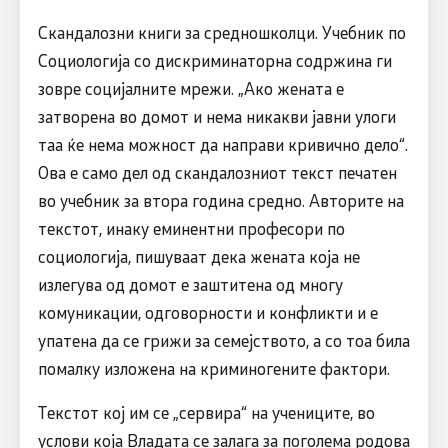
Скандалозни книги за средношколци. Учебник по
Социологија со дискриминаторна содржина ги
зовре социјалните мрежи. „Ако жената е
затворена во домот и нема никакви јавни улоги
таа ќе нема можност да направи кривично дело“.
Ова е само дел од скандалозниот текст печатен
во учебник за втора година средно. Авторите на
текстот, инаку еминентни професори по
социологија, пишуваат дека жената која не
излегува од домот е заштитена од многу
комуникации, одговорности и конфликти и е
упатена да се грижи за семејството, а со тоа била
помалку изложена на криминогените фактори.
Текстот кој им се „сервира“ на учениците, во
услови која Владата се залага за поголема родова