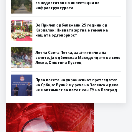
со недостаток на инвестиции во
инфраструктурата
Во Прилеп одбележани 25 години од
Карпалак: Нивната жртва е темел на
нашата одговорност
Летна Света Петка, заштитничка на
селото, ја одбележаа Македонците во село
Леска, Општина Пустец
Прва посета на украинскиот претседател
на Србија: Вучиќ му рече на Зеленски дека
не е оптимист за патот кон ЕУ на Белград