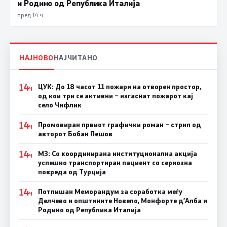
и Родино од Република Италија
пред 14 ч.
НАЈНОВО
НАЈЧИТАНО
14
ЦУК: До 18 часот 11 пожари на отворен простор,
Ч
од кои три се активни – изгаснат пожарот кај
село Чифлик
14
Промовиран првиот графички роман – стрип од
Ч
авторот Бобан Пешов
14
МЗ: Со координирана институционална акција
Ч
успешно транспортиран пациент со сериозна
повреда од Турција
14
Потпишан Меморандум за соработка меѓу
Ч
Делчево и општините Новело, Монфорте д’Алба и
Родино од Република Италија