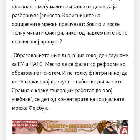
еднаквост меѓу мажите и жените, денеска ја
разбранува јавноста. Корисниците на
социјалните мрежи прашуваат: Зошто и после
толку минати филтри, никој од надлежните не го
воочил овој пропуст?
„Образованието ни е дно, а ние секој ден слушаме
за ЕУ и НАТО. Место да се фалат со реформи во
образовниот систем. И по толку филтри никој да
не го воочи овој пропуст – џабе титули на сите.
Срамно е колку генерации работат по овој
учебник“, се дел од коментарите на социјалната
мрежа Фејсбук.