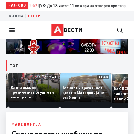
НАЈНОВО
17:42
ЦУК: До 18 часот 11 пожари на отворен простор, од кои 
|
ТВ АЛФА
ВЕСТИ
ВЕСТИ
ТОП
12:50
12:47
12:46
Казни има, но
Јавниот и државниот
Во СДСМ
дии и
тротинетите се уште ги
долг на Македонија се
талогот
возат деца
стабилни
е само 
ието
копија 
Заев
МАКЕДОНИЈА
Скандалозен учебник по