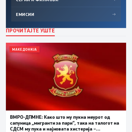
ЕМИСИИ
→
ПРОЧИТАЈТЕ УШТЕ
МАКЕДОНИЈА
ВМРО-ДПМНЕ: Како што му пукна меурот од
сапуница „мигранти за пари“, така на талогот на
СДСМ му пука и најновата хистерија –