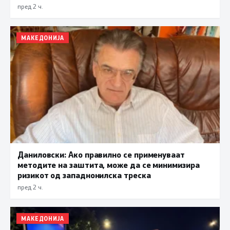
прифаќање на француски предлог
пред 2 ч.
МАКЕДОНИЈА
Даниловски: Ако правилно се применуваат
методите на заштита, може да се минимизира
ризикот од западнонилска треска
пред 2 ч.
МАКЕДОНИЈА