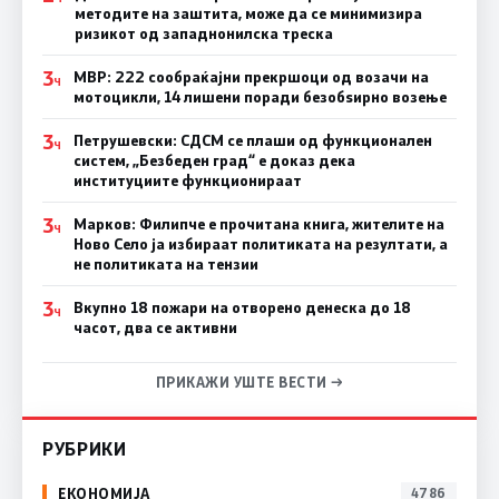
методите на заштита, може да се минимизира
ризикот од западнонилска треска
3
МВР: 222 сообраќајни прекршоци од возачи на
Ч
мотоцикли, 14 лишени поради безобѕирно возење
3
Петрушевски: СДСМ се плаши од функционален
Ч
систем, „Безбеден град“ е доказ дека
институциите функционираат
3
Марков: Филипче е прочитана книга, жителите на
Ч
Ново Село ја избираат политиката на резултати, а
не политиката на тензии
3
Вкупно 18 пожари на отворено денеска до 18
Ч
часот, два се активни
ПРИКАЖИ УШТЕ ВЕСТИ →
РУБРИКИ
ЕКОНОМИЈА
4786