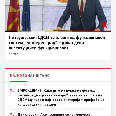
Петрушевски: СДСМ се плаши од функционален
систем, „Безбеден град“ е доказ дека
институциите функционираат
пред 3 ч.
НАЈНОВО
НАЈЧИТАНО
2
ВМРО-ДПМНЕ: Како што му пукна меурот од
Ч
сапуница „мигранти за пари“, така на талогот на
СДСМ му пука и најновата хистерија – прифаќање
на француски предлог
2
Даниловски: Ако правилно се применуваат
Ч