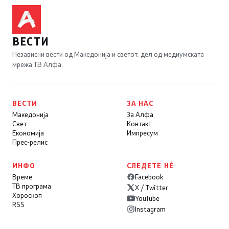
ВЕСТИ
Независни вести од Македонија и светот, дел од медиумската
мрежа ТВ Алфа.
ВЕСТИ
ЗА НАС
Македонија
За Алфа
Свет
Контакт
Економија
Импресум
Прес-релис
ИНФО
СЛЕДЕТЕ НÉ
Време
Facebook
ТВ програма
X / Twitter
Хороскоп
YouTube
RSS
Instagram