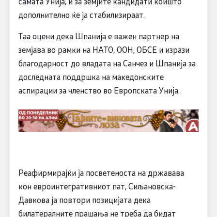
самата Унија, и за земјите кандидати коишто
дополнително ќе ја стабилизираат.
Таа оцени дека Шпанија е важен партнер на
земјава во рамки на НАТО, ООН, ОБСЕ и изрази
благодарност до владата на Санчез и Шпанија за
доследната поддршка на македонските
аспирации за членство во Европската Унија.
Реафирмирајќи ја посветеноста на државава
кон евроинтегративниот пат, Сиљановска-
Давкова ја повтори позицијата дека
билатералните прашања не треба да бидат