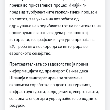
пречка во пристапниот процес. Имајќи ги
предвид турбулентните геополитички процеси
во светот, таа укажа на потребата од
одржување на кредибилитетот на политиката на
проширување и нагласи дека регионов кој
историски, географски и културно припаѓа на
ЕУ, треба што поскоро да се интегрира во
европското семејство.
Претседателката со задоволство ја прими
информацијата од премиерот Санчез дека
Шпанија е заинтересирана за зголемена
економска соработка во делот на туризмот,
инфраструктурата, земјоделието, енергетиката,
соларната енергија и управувањето со водните
ресурси.