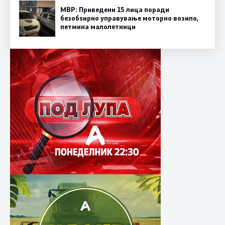
МВР: Приведени 15 лица поради
безобѕирно управување моторно возило,
петмина малолетници