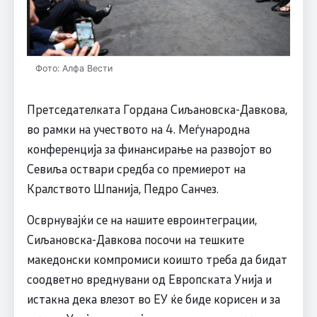
Фото: Алфа Вести
Претседателката Гордана Сиљановска-Давкова,
во рамки на учеството на 4. Меѓународна
конференција за финансирање на развојот во
Севиља оствари средба со премиерот на
Кралството Шпанија, Педро Санчез.
Осврнувајќи се на нашите евроинтеграции,
Сиљановска-Давкова посочи на тешките
македонски компромиси коишто треба да бидат
соодветно вреднувани од Европската Унија и
истакна дека влезот во ЕУ ќе биде корисен и за