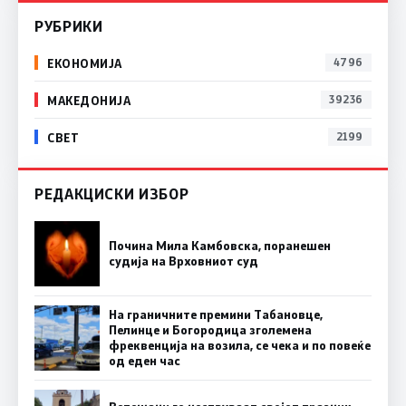
РУБРИКИ
ЕКОНОМИЈА
4796
МАКЕДОНИЈА
39236
СВЕТ
2199
РЕДАКЦИСКИ ИЗБОР
Почина Мила Камбовска, поранешен
судија на Врховниот суд
На граничните премини Табановце,
Пелинце и Богородица зголемена
фреквенција на возила, се чека и по повеќе
од еден час