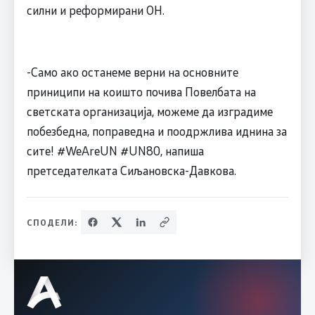
силни и реформирани ОН.
-Само ако останеме верни на основните
приниципи на коишто почива Повелбата на
светската организација, можеме да изградиме
побезбедна, поправедна и поодржлива иднина за
сите! #WeAreUN #UN80, напиша
претседателката Сиљановска-Давкова.
СПОДЕЛИ: