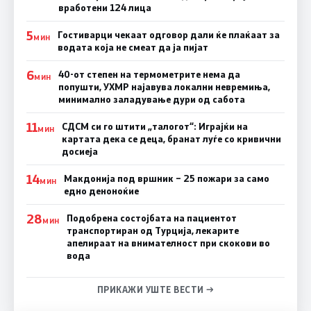
вработени 124 лица
5
Гостиварци чекаат одговор дали ќе плаќаат за
МИН
водата која не смеат да ја пијат
6
40-от степен на термометрите нема да
МИН
попушти, УХМР најавува локални невремиња,
минимално заладување дури од сабота
11
СДСМ си го штити „талогот“: Играјќи на
МИН
картата дека се деца, бранат луѓе со кривични
досиеја
14
Макдонија под вршник – 25 пожари за само
МИН
едно деноноќие
28
Подобрена состојбата на пациентот
МИН
транспортиран од Турција, лекарите
апелираат на внимателност при скокови во
вода
ПРИКАЖИ УШТЕ ВЕСТИ →