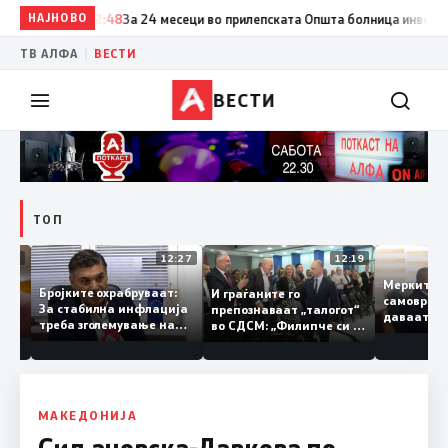
НАЈНОВО
12:48
За 24 месеци во прилепската Општа болница инвестирани
|
ТВ АЛФА
ВЕСТИ
ВЕСТИ
ТОП
12:33
12:27
12:19
Меркит
ку до
Бројките охрабруваат:
И граѓаните го
самовр
За стабилна инфлација
препознаваат „талогот“
даваат 
треба зголемување на
во СДСМ: „Филипче си е
невраб
ќе
домашното
добар неврохирург, не
историс
отви
производство
треба се занимава со
од 11,3
политика“
МАКЕДОНИЈА
Сиљановска-Давкова по