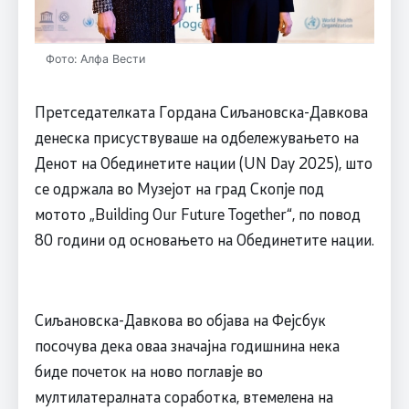
Фото: Алфа Вести
Претседателката Гордана Сиљановска-Давкова
денеска присуствуваше на одбележувањето на
Денот на Обединетите нации (UN Day 2025), што
се одржала во Музејот на град Скопје под
мотото „Building Our Future Together“, по повод
80 години од основањето на Обединетите нации.
Сиљановска-Давкова во објава на Фејсбук
посочува дека оваа значајна годишнина нека
биде почеток на ново поглавје во
мултилатералната соработка, втемелена на