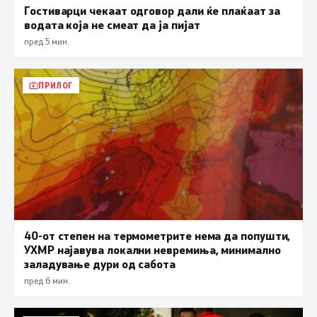
Гостиварци чекаат одговор дали ќе плаќаат за
водата која не смеат да ја пијат
пред 5 мин.
ПРИЛОГ
40-от степен на термометрите нема да попушти,
УХМР најавува локални невремиња, минимално
заладување дури од сабота
пред 6 мин.