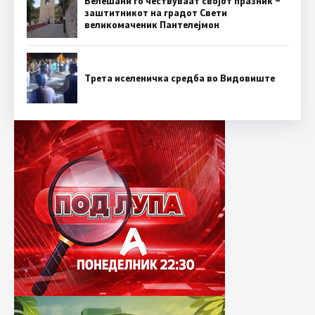
Велешани го чествуваат својот празник –
заштитникот на градот Свети
великомаченик Пантелејмон
Трета иселеничка средба во Видовиште