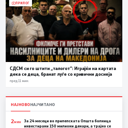
ПРИЛОГ
СДСМ си го штити „талогот“: Играјќи на картата
дека се деца, бранат луѓе со кривични досиеја
пред 11 мин.
НАЈНОВО
НАЈЧИТАНО
2
За 24 месеци во прилепската Општа болница
МИН
инвестирани 150 милиони денари, а трајно се