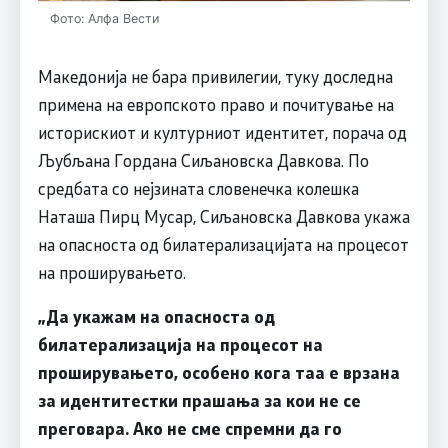
Фото: Алфа Вести
Македонија не бара привилегии, туку доследна
примена на европското право и почитување на
историскиот и културниот идентитет, порача од
Љубљана Гордана Сиљановска Давкова. По
средбата со нејзината словенечка колешка
Наташа Пирц Мусар, Сиљановска Давкова укажа
на опасноста од билатерализацијата на процесот
на проширувањето.
„Да укажам на опасноста од
билатерализација на процесот на
проширувањето, особено кога таа е врзана
за идентитестки прашања за кои не се
преговара. Ако не сме спремни да го