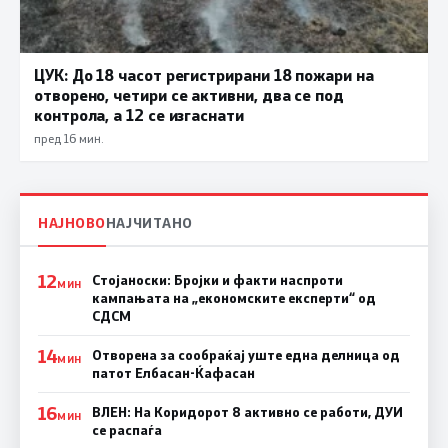
ЦУК: До 18 часот регистрирани 18 пожари на
отворено, четири се активни, два се под
контрола, а 12 се изгаснати
пред 16 мин.
НАЈНОВО
НАЈЧИТАНО
12
Стојаноски: Бројки и факти наспроти
МИН
кампањата на „економските експерти“ од
СДСM
14
Отворена за сообраќај уште една делница од
МИН
патот Елбасан-Ќафасан
16
ВЛЕН: На Коридорот 8 активно се работи, ДУИ
МИН
се распаѓа