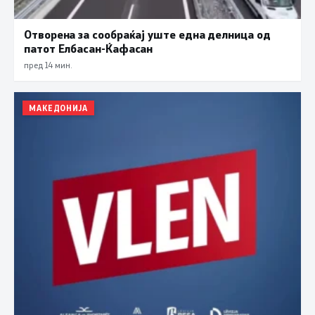
Отворена за сообраќај уште една делница од
патот Елбасан-Ќафасан
пред 14 мин.
МАКЕДОНИЈА