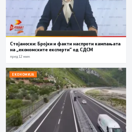
Стојаноски: Бројки и факти наспроти кампањата
на „економските експерти“ од СДСM
пред 12 мин.
ЕКОНОМИЈА