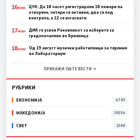
16
ЦУК: До 18 часот регистрирани 18 пожари на
МИН
отворено, четири се активни, два се под
контрола, а 12 се изгаснати
17
ДИК го усвои Роковникот за изборите за
МИН
градоначалник во Брвеница
18
Од 19 август музички работилници за теремин
МИН
во Лабораториум
ПРИКАЖИ УШТЕ ВЕСТИ →
РУБРИКИ
ЕКОНОМИЈА
4793
МАКЕДОНИЈА
39154
СВЕТ
2198