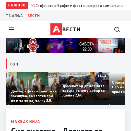
НАЈНОВО
17:41
Стојаноски: Бројки и факти наспроти кампањата на „еко
|
ТВ АЛФА
ВЕСТИ
ВЕСТИ
ТОП
14:12
13:45
13:12
Стоков
Просекот од државната
10,5 ми
ата
матура е многу добар со
Демографскиот аларм се
првата
ката
оценка 3,66
засилува, во септември
година
ланка
ќе имаме најмалку 3.000
го згол
ктот
првачиња помалку
а
 слепа
МАКЕДОНИЈА
Сиљановска – Давкова во