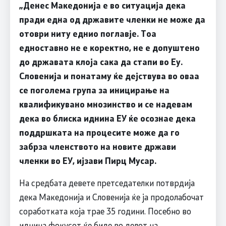
„Денес Македонија е во ситуација дека
пради една од државите членки не може да
отоври ниту еднио поглавје. Тоа
едноставно не е коректно, не е допуштено
до државата клоја сака да стапи во Еу.
Словенија и понатаму ќе дејствува во оваа
се поголема група за иницирање на
квалификувано мнозинство и се надевам
дека во блиска иднина ЕУ ќе осознае дека
поддршката на процесите може да го
забрза членството на новите држави
членки во ЕУ, ијзави Пирц Мусар.
На средбата девете претседателки потврдија
дека Македонија и Словенија ќе ја продолабочат
соработката која трае 35 години. Посебно во
иднина фокусот ќе биде во делот на