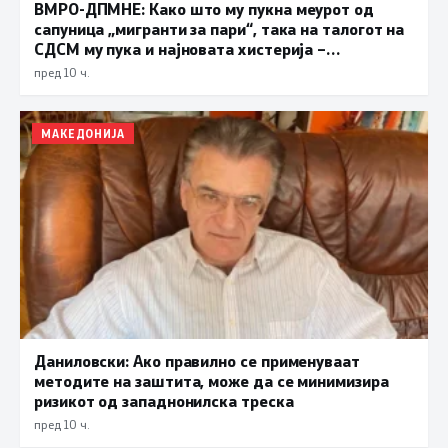
ВМРО-ДПМНЕ: Како што му пукна меурот од
сапуница „мигранти за пари“, така на талогот на
СДСМ му пука и најновата хистерија –
прифаќање на француски предлог
пред 10 ч.
МАКЕДОНИЈА
Даниловски: Ако правилно се применуваат
методите на заштита, може да се минимизира
ризикот од западнонилска треска
пред 10 ч.