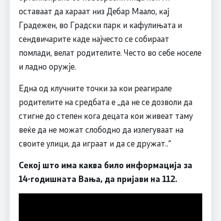
оставаат да хараат низ Дебар Маало, кај
Градежен, во Градски парк и кафулињата и
сендвичарите каде најчесто се собираат
помлади, велат родителите. Често во себе носеле
и ладно оружје.
Една од клучните точки за кои реагирале
родителите на средбата е „да не се дозволи да
стигне до степен кога децата кои живеат таму
веќе да не можат слободно да излегуваат на
своите улици, да играат и да се дружат..“
Секој што има каква било информација за
14-годишната Вања, да пријави на 112.