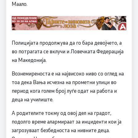
Маало.
Полицијата продолжува да го бара девојчето, а
во потрагата се вклучи и Ловечката Федерација
на Македонија.
Вознемиреноста е на највисоко ниво со оглед на
тоа дека Вања исчезна на прометни улици во
период кога голем број луѓе одат на работа и
деца на училиште.
А родителите токму од овој дел на градот,
подолго време алармираат за инциденти кои ја
загрозуваат безбедноста на нивните деца.