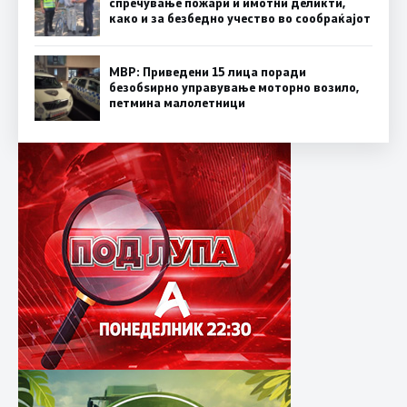
спречување пожари и имотни деликти,
како и за безбедно учество во сообраќајот
МВР: Приведени 15 лица поради
безобѕирно управување моторно возило,
петмина малолетници