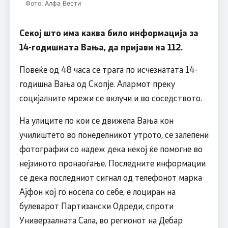
Фото: Алфа Вести
Секој што има каква било информација за
14-годишната Вања, да пријави на 112.
Повеќе од 48 часа се трага по исчезнатата 14-
годишна Вања од Скопје. Алармот преку
социјалните мрежи се вклучи и во соседството.
На улиците по кои се движела Вања кон
училиштето во понеделникот утрото, се залепени
фотографии со надеж дека некој ќе помогне во
нејзиното пронаоѓање. Последните информации
се дека последниот сигнал од телефонот марка
Ајфон кој го носела со себе, е лоциран на
булеварот Партизански Одреди, спроти
Универзалната Сала, во регионот на Дебар