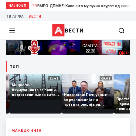
НАЈНОВО
19:39
ВМРО-ДПМНЕ: Како што му пукна меурот од сапуница „мигр
|
ТВ АЛФА
ВЕСТИ
ВЕСТИ
ТОП
12:03
11:43
09:08
Мицкоски:
Акумулациите се полни,
грант
Николоски: Почнуваме
подготвени сме за сите
Просто
ра за
со реализација на
ризици, не размислување
– држа
ија
третата секција од
за поскапување на
полни 
железничкиот Коридор
струјата
8, Македонија станува
раскрсница на Балканот
МАКЕДОНИЈА