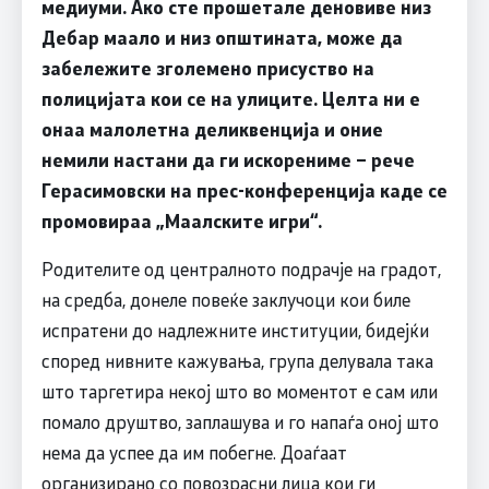
медиуми. Ако сте прошетале деновиве низ
Дебар маало и низ општината, може да
забележите зголемено присуство на
полицијата кои се на улиците. Целта ни е
онаа малолетна деликвенција и оние
немили настани да ги искорениме –
рече
Герасимовски на прес-конференција каде се
промовираа „Маалските игри“.
Родителите од централното подрачје на градот,
на средба, донеле повеќе заклучоци кои биле
испратени до надлежните институции, бидејќи
според нивните кажувања, група делувала така
што таргетира некој што во моментот е сам или
помало друштво, заплашува и го напаѓа оној што
нема да успее да им побегне. Доаѓаат
организирано со повозрасни лица кои ги