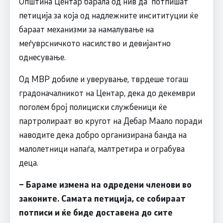
Општина Центар барала од нив да потпишат
петиција за која од надлежните инсититуции ќе
бараат механизми за намалување на
меѓуврсничкото насилство и девијантно
однесување.
Од МВР добиле и уверување, тврдеше тогаш
градоначалникот на Центар, дека до декември
поголем број полициски службеници ќе
партролираат во кругот на Дебар Маало поради
наводите дека добро организирана банда на
малолетници напаѓа, малтретира и ограбува
деца.
– Бараме измена на одредени членови во
законите. Самата петиција, се собираат
потписи и ќе биде доставена до сите