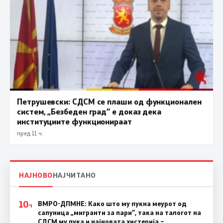
Петрушевски: СДСМ се плаши од функционален
систем, „Безбеден град“ е доказ дека
институциите функционираат
пред 11 ч.
НАЈНОВО
НАЈЧИТАНО
10
ВМРО-ДПМНЕ: Како што му пукна меурот од
Ч
сапуница „мигранти за пари“, така на талогот на
СДСМ му пука и најновата хистерија –