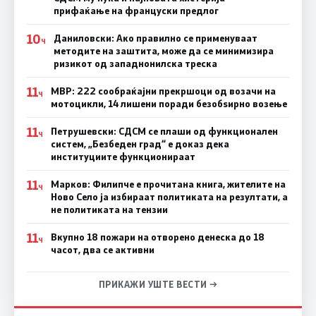
прифаќање на француски предлог
10
Даниловски: Ако правилно се применуваат
Ч
методите на заштита, може да се минимизира
ризикот од западнонилска треска
11
МВР: 222 сообраќајни прекршоци од возачи на
Ч
мотоцикли, 14 лишени поради безобѕирно возење
11
Петрушевски: СДСМ се плаши од функционален
Ч
систем, „Безбеден град“ е доказ дека
институциите функционираат
11
Марков: Филипче е прочитана книга, жителите на
Ч
Ново Село ја избираат политиката на резултати, а
не политиката на тензии
11
Вкупно 18 пожари на отворено денеска до 18
Ч
часот, два се активни
ПРИКАЖИ УШТЕ ВЕСТИ →