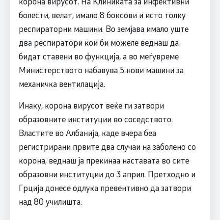
корона вирусот. На Клиниката за инфективни
болести, велат, имало 8 боксови и исто толку
респираторни машини. Во земјава имало уште
два респиратори кои би можеле веднаш да
бидат ставени во функција, а во меѓувреме
Министерството набавува 5 нови машини за
механичка вентилација.
Инаку, корона вирусот веќе ги затвори
образовните институции во соседството.
Властите во Албанија, каде вчера беа
регистрирани првите два случаи на заболено со
корона, веднаш ја прекинаа наставата во сите
образовни институции до 3 април. Претходно и
Грција донесе одлука превентивно да затвори
над 80 училишта.