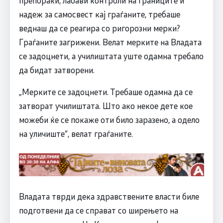
препораки, лабави контроли на границите и
надеж за самосвест кај граѓаните, требаше
веднаш да се реагира со ригорозни мерки?
Граѓаните загрижени. Велат мерките на Владата
се задоцнети, а училиштата уште одамна требало
да бидат затворени.
„Мерките се задоцнети. Требаше одамна да се
затворат училиштата. Што ако некое дете кое
можеби ќе се покаже оти било заразено, а одело
на уличиште“, велат граѓаните.
Владата тврди дека здравствените власти биле
подготвени да се справат со ширењето на