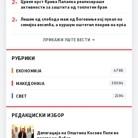
2
Црвен крст Крива Паланка реализираше
Ч
активности за заштита од топлотен бран
2
Лишен од слобода маж од Боговиње кој пукал на
Ч
семејна веселба, а куршум оштетил покрив на куќа
ПРИКАЖИ УШТЕ ВЕСТИ →
РУБРИКИ
ЕКОНОМИЈА
4786
МАКЕДОНИЈА
39094
СВЕТ
2194
РЕДАКЦИСКИ ИЗБОР
Делегација на Општина Косово Поле во