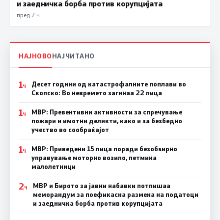
и заедничка борба против корупцијата
пред 2 ч.
НАЈНОВО
НАЈЧИТАНО
1
Десет години од катастрофалните поплави во
Ч
Скопско: Во невремето загинаа 22 лица
1
МВР: Превентивни активности за спречување
Ч
пожари и имотни деликти, како и за безбедно
учество во сообраќајот
1
МВР: Приведени 15 лица поради безобѕирно
Ч
управување моторно возило, петмина
малолетници
2
МВР и Бирото за јавни набавки потпишаа
Ч
меморандум за поефикасна размена на податоци
и заедничка борба против корупцијата