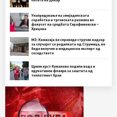
посета на Дебар
Унапредување на земјоделската
соработка и трговската размена во
фокусот на средбата Серафимовски –
Хрицова
МЗ: Комисија ќе спроведе стручен надзор
за случајот со родилката од Струмица, ќе
биде вклучен и медицински експерт од
соседството
Црвен крст Куманово подели вода и
едукативни флаери за заштита од
топлотниот бран