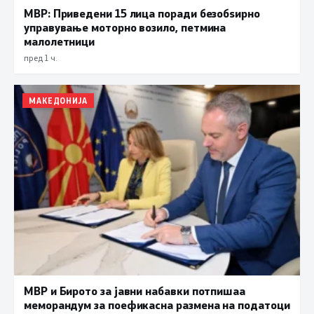
МВР: Приведени 15 лица поради безобѕирно
управување моторно возило, петмина
малолетници
пред 1 ч.
МАКЕДОНИЈА
МВР и Бирото за јавни набавки потпишаа
меморандум за поефикасна размена на податоци