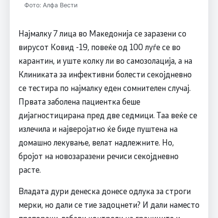
Фото: Алфа Вести
Најмалку 7 лица во Македонија се заразени со
вирусот Ковид -19, повеќе од 100 луѓе се во
карантин, и уште колку ли во самозолација, а на
Клиниката за инфективни болести секојдневно
се тестира по најмалку еден сомнителен случај.
Првата заболена пациентка беше
дијагностицирана пред две седмици. Таа веќе се
излечила и најверојатно ќе биде пуштена на
домашно лекување, велат надлежните. Но,
бројот на новозаразени речиси секојдневно
расте.
Владата дури денеска донесе одлука за строги
мерки, но дали се тие задоцнети? И дали наместо