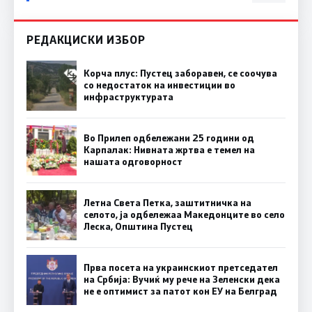
РЕДАКЦИСКИ ИЗБОР
Корча плус: Пустец заборавен, се соочува
со недостаток на инвестиции во
инфраструктурата
Во Прилеп одбележани 25 години од
Карпалак: Нивната жртва е темел на
нашата одговорност
Летна Света Петка, заштитничка на
селото, ја одбележаа Македонците во село
Леска, Општина Пустец
Прва посета на украинскиот претседател
на Србија: Вучиќ му рече на Зеленски дека
не е оптимист за патот кон ЕУ на Белград