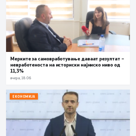
Мерките за самовработување даваат резултат –
невработеноста на историски најниско ниво од
11,3%
вчера, 18:06
ЕКОНОМИЈА