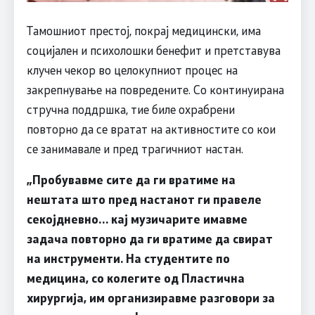
Тамошниот престој, покрај медицински, има
социјален и психолошки бенефит и претставува
клучен чекор во целокупниот процес на
закрепнување на повредените. Со континуирана
стручна поддршка, тие биле охрабрени
повторно да се вратат на активностите со кои
се занимавале и пред трагичниот настан.
„Пробувавме сите да ги вратиме на
нештата што пред настанот ги правеле
секојдневно… кај музичарите имавме
задача повторно да ги вратиме да свират
на инструменти. На студентите по
медицина, со колегите од Пластична
хирургија, им организиравме разговори за