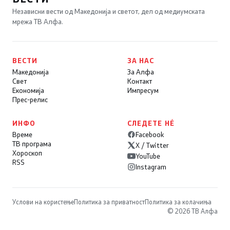
Независни вести од Македонија и светот, дел од медиумската
мрежа ТВ Алфа.
ВЕСТИ
ЗА НАС
Македонија
За Алфа
Свет
Контакт
Економија
Импресум
Прес-релис
ИНФО
СЛЕДЕТЕ НÉ
Време
Facebook
ТВ програма
X / Twitter
Хороскоп
YouTube
RSS
Instagram
Услови на користење
Политика за приватност
Политика за колачиња
© 2026 ТВ Алфа