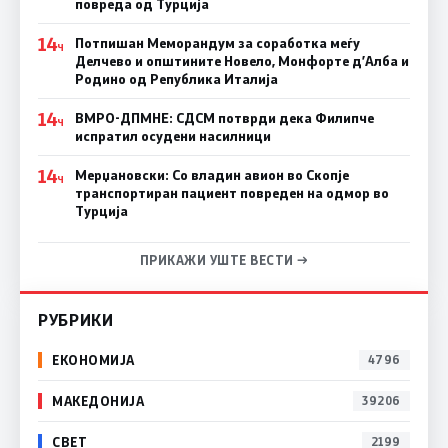
повреда од Турција
14
Потпишан Меморандум за соработка меѓу
Ч
Делчево и општините Новело, Монфорте д’Алба и
Родино од Република Италија
14
ВМРО-ДПМНЕ: СДСM потврди дека Филипче
Ч
испратил осудени насилници
14
Мерџановски: Со владин авион во Скопје
Ч
транспортиран пациент повреден на одмор во
Турција
ПРИКАЖИ УШТЕ ВЕСТИ →
РУБРИКИ
ЕКОНОМИЈА
4796
МАКЕДОНИЈА
39206
СВЕТ
2199