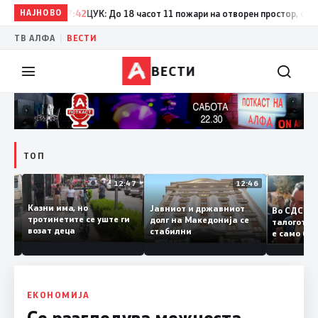
НАЈНОВО
17:42
ЦУК: До 18 часот 11 пожари на отворен простор, од кои т
|
ТВ АЛФА
ВЕСТИ
ВЕСТИ
ТОП
12:50
12:47
12:46
Казни има, но
Јавниот и државниот
Во СДС
удии и
тротинетите се уште ги
долг на Македонија се
талого
возат деца
стабилни
е само
нието
копија
Заев
ЕКОНОМИЈА
Се разгледува можноста