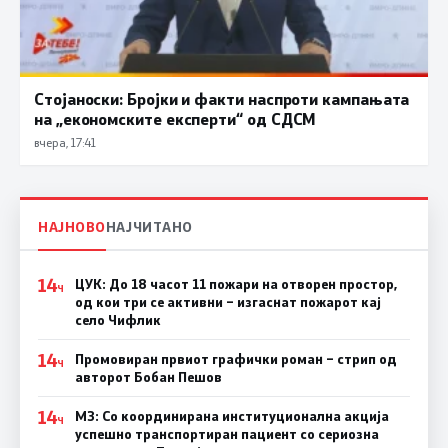
Стојаноски: Бројки и факти наспроти кампањата
на „економските експерти“ од СДСM
вчера, 17:41
НАЈНОВО
НАЈЧИТАНО
14
ЦУК: До 18 часот 11 пожари на отворен простор,
Ч
од кои три се активни – изгаснат пожарот кај
село Чифлик
14
Промовиран првиот графички роман – стрип од
Ч
авторот Бобан Пешов
14
МЗ: Со координирана институционална акција
Ч
успешно транспортиран пациент со сериозна