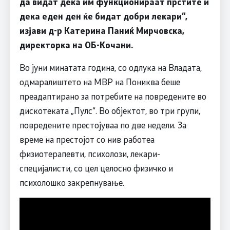
да видат дека им функционираат прстите и
дека еден ден ќе бидат добри лекари“,
изјави д-р Катерина Паниќ Мирчовска,
директорка на ОБ-Кочани.
Во јуни минатата година, со одлука на Владата,
одмаралиштето на МВР на Пониква беше
преадаптирано за потребите на повредените во
дискотеката „Пулс“. Во објектот, во три групи,
повредените престојуваа по две недели. За
време на престојот со нив работеа
физиотерапевти, психолози, лекари-
специјалисти, со цел целосно физичко и
психолошко закрепнување.