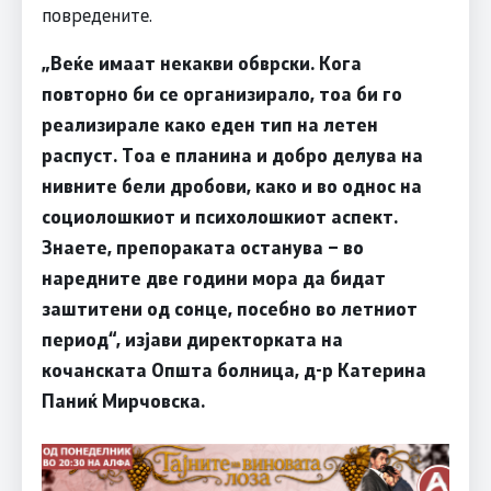
повредените.
„Веќе имаат некакви обврски. Кога
повторно би се организирало, тоа би го
реализирале како еден тип на летен
распуст. Тоа е планина и добро делува на
нивните бели дробови, како и во однос на
социолошкиот и психолошкиот аспект.
Знаете, препораката останува – во
наредните две години мора да бидат
заштитени од сонце, посебно во летниот
период“, изјави директорката на
кочанската Општа болница, д-р Катерина
Паниќ Мирчовска.