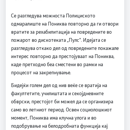
Се разгледува можноста Полициското
одмаралиште на Пониква повторно да ги отвори
вратите за рехабилитација на повредените во
пожарот во дискотеката „Пулс“. Идејата се
разгледува откако дел од повредените покажале
интерес повторно да престојуваат на Пониква,
каде претходно беа сместени во рамки на
процесот на закрепнување.
Бидејќи голем дел од нив веќе се вратија на
факултетите, училиштата и секојдневните
обврски, престојот би можел да се организира
само во летниот период. Освен социолошкиот
момент, Пониква има клучна улога и во
подобрување на белодробната функција кај