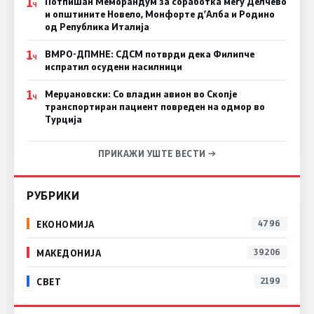
1
Потпишан Меморандум за соработка меѓу Делчево
Ч
и општините Новело, Монфорте д’Алба и Родино
од Република Италија
1
ВМРО-ДПМНЕ: СДСM потврди дека Филипче
Ч
испратил осудени насилници
1
Мерџановски: Со владин авион во Скопје
Ч
транспортиран пациент повреден на одмор во
Турција
ПРИКАЖИ УШТЕ ВЕСТИ →
РУБРИКИ
ЕКОНОМИЈА
4796
МАКЕДОНИЈА
39206
СВЕТ
2199