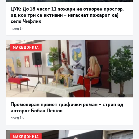
ЦУК: До 18 часот 11 пожари на отворен простор,
од кои три се активни – изгаснат пожарот кај
село Чифлик
пред 1 ч.
МАКЕДОНИЈА
Промовиран првиот графички роман – стрип од
авторот Бобан Пешов
пред 1 ч.
МАКЕДОНИЈА