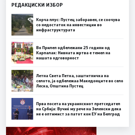
РЕДАКЦИСКИ ИЗБОР
Корча плус: Пустец заборавен, се соочува
со недостаток на инвестиции во
инфраструктурата
Во Прилеп одбележани 25 години од
Карпалак: Нивната жртва е темел на
нашата одговорност
Летна Света Петка, заштитничка на
селото, ја одбележаа Македонците во село
Леска, Општина Пустец
Прва посета на украинскиот претседател
на Србија: Вучиќ му рече на Зеленски дека
не е оптимист за патот кон ЕУ на Белград