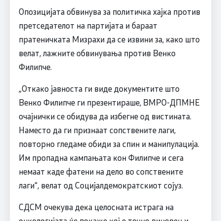
Опозицијата обвинува за политичка хајка против
претседателот на партијата и бараат
пратеничката Мизрахи да се извини за, како што
велат, лажните обвинувања против Венко
Филипче.
„Откако јавноста ги виде документите што
Венко Филипче ги презентираше, ВМРО-ДПМНЕ
очајнички се обидува да избегне од вистината.
Наместо да ги признаат сопствените лаги,
повторно гледаме обиди за спин и манипулација.
Им пропадна кампањата кон Филипче и сега
немаат каде фатени на дело во сопствените
лаги“, велат од Социјалдемократскиот сојуз.
СДСМ очекува дека целосната истрага на
онкологијата ќе покаже кој е точно виновен и