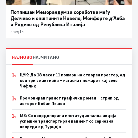
Потпишан Меморандум за соработка меѓу
Делчево и општините Новело, Монфорте д’Алба
и Родино од Република Италија
пред 1 ч.
НАЈНОВО
НАЈЧИТАНО
1
ЦУК: До 18 часот 11 пожари на отворен простор, од
Ч
кои три се активни – изгаснат пожарот кај село
Чифлик
1
Промовиран првиот графички роман – стрип од
Ч
авторот Бобан Пешов
1
МЗ: Со координирана институционална акција
Ч
успешно транспортиран пациент со сериозна
повреда од Турција