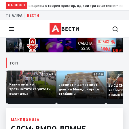
НАЈНОВО
17:42
ЦУК: До 18 часот 11 пожари на отворен простор, од кои
|
ТВ АЛФА
ВЕСТИ
ВЕСТИ
ТОП
12:50
12:47
12:46
Казни има, но
Јавниот и државниот
Во СДСМ 
ии и
тротинетите се уште ги
долг на Македонија се
талогот:
возат деца
стабилни
е само б
ето
копија д
Заев
МАКЕДОНИЈА
СДСМ: ВМРО-ДПМНЕ