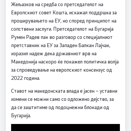
Жељазков на средба со претседателот на
Европскиот совет Кошта, искажал поддршка за
проширувањето на ЕУ, но според принципот на
сопствени заслуги. Претседателот на Бугарија
Румен Радев пак во разговор со специјалниот
претставник на ЕУ за Западен Балкан Лајчак,
изразил надеж дека државниот врв на
Македонија наскоро ќе покажел политичка волја
за спроведување на европскиот консензус од
2022 година.
Ставот на македонската влада е јасен – уставни
измени се можни само со одложено дејство, за
да се заштитиме од подоцнежни блокади од
Бугарија.