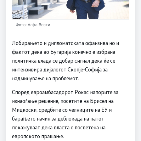
Фото: Алфа Вести
Лобирањето и дипломатската офанзива но и
фактот дека во Бугарија конечно е избрана
политичка влада се добар сигнал дека ќе се
интензивира дијалогот Скопје-Софија за
надминување на проблемот.
Според евроамбасадорот Рокас напорите за
изнаоѓање решение, посетите на Брисел на
Мицкоски, средбите со челниците на ЕУ и
барањето начин за деблокада на патот
покажуваат дека власта е посветена на
европското прашање.