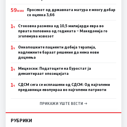
59
Просекот од државната матура е многу добар
МИН
со оценка 3,66
1
Стоковна размена од 10,5 милијарди евра во
Ч
првата половина од годината – Македонија го
зголемува извозот
1
Онколошките пациенти добија терапија,
Ч
надлежните бараат решение да нема нови
доцнења
1
Мицкоски: Податоците на Еуростат ја
Ч
демантираат опозицијата
1
СДСМ сега се исплашени од СДСМ: Од најголеми
Ч
предавници еволуираа во најголеми патриоти
ПРИКАЖИ УШТЕ ВЕСТИ →
РУБРИКИ