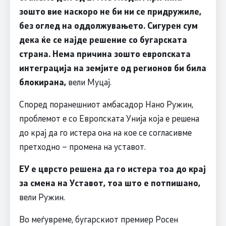
зошто вие наскоро не би ни се придружиле,
без оглед на оддолжувањето. Сигурен сум
дека ќе се најде решение со бугарската
страна. Нема причина зошто европската
интеграција на земјите од регионов би била
блокирана,
вели Муцај.
Според поранешниот амбасадор Нано Ружин,
проблемот е со Европската Унија која е решена
до крај да го истера она на кое се согласивме
претходно – промена на уставот.
ЕУ е цврсто решена да го истера тоа до крај
за смена на Уставот, тоа што е потпишано,
вели Ружин.
Во меѓувреме, бугарскиот премиер Росен