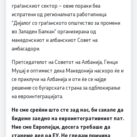
граѓанскиот сектор – овие пораки беа
испратени од регионалната работилница
“Дијалог со граѓанското општество за промени
во Западен Балкан” организирана од
македонскиот и албанскиот Совет на
амбасадори.
Претседателот на Советот на Албанија, Генци
Муцај е оптимист дека Македонија наскоро ќе и
се приклучи на Албанија и оти ќе се најде
решение со бугарската страна за одблокирање
на евроинтеграцијата.
Не сме среќни што сте зад нас, би сакале да
бидеме заедно на евроинтегративниот пат.
Ние сме Европејци, досега требаше да
станеме дел од ЕУ. Не гледам причина