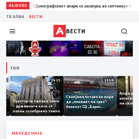
НАЈНОВО
13:45
Демографскиот аларм се засилува, во септември ќе имаме 
|
ТВ АЛФА
ВЕСТИ
ВЕСТИ
ТОП
09:08
14:15
13:16
Алфа р
уваме
Скопјани летово ќе мора
изглед
Простор за паника нема
а
да „пливаат на суво“:
на ско
– државната каса се
од
базенот СЦ „Борис
полни со забрзано темпо
ридор
Трајковски“ е затворен
анува
по штетите од
алканот
невремето
МАКЕДОНИЈА