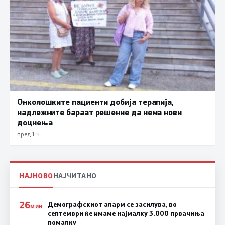
Онколошките пациенти добија терапија,
надлежните бараат решение да нема нови
доцнења
пред 1 ч.
НАЈНОВО
НАЈЧИТАНО
26
Демографскиот аларм се засилува, во
МИН
септември ќе имаме најмалку 3.000 првачиња
помалку