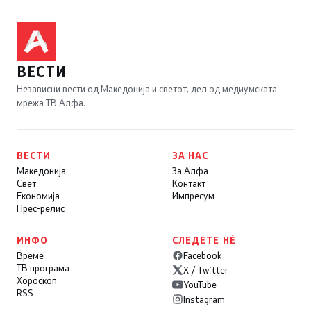
ВЕСТИ
Независни вести од Македонија и светот, дел од медиумската
мрежа ТВ Алфа.
ВЕСТИ
ЗА НАС
Македонија
За Алфа
Свет
Контакт
Економија
Импресум
Прес-релис
ИНФО
СЛЕДЕТЕ НÉ
Време
Facebook
ТВ програма
X / Twitter
Хороскоп
YouTube
RSS
Instagram