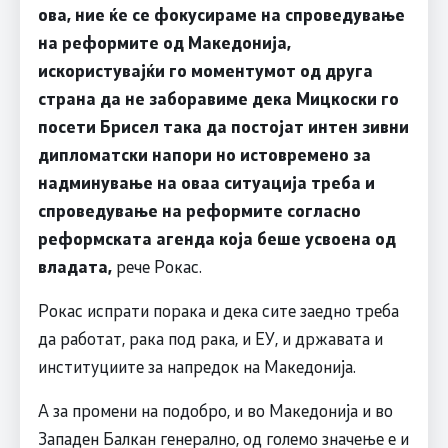
ова, ние ќе се фокусираме на спроведување
на реформите од Македонија,
искористувајќи го моментумот од друга
страна да не заборавиме дека Мицкоски го
посети Брисел така да постојат интен зивни
дипломатски напори но истовремено за
надминување на оваа ситуација треба и
спроведување на реформите согласно
реформската агенда која беше усвоена од
владата,
рече Рокас.
Рокас испрати порака и дека сите заедно треба
да работат, рака под рака, и ЕУ, и државата и
институциите за напредок на Македонија.
А за промени на подобро, и во Македонија и во
Западен Балкан генерално, од големо значење е и