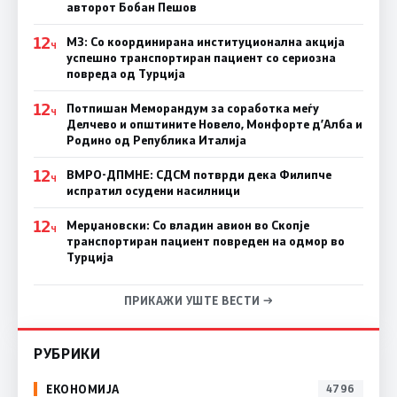
авторот Бобан Пешов
12
МЗ: Со координирана институционална акција
Ч
успешно транспортиран пациент со сериозна
повреда од Турција
12
Потпишан Меморандум за соработка меѓу
Ч
Делчево и општините Новело, Монфорте д’Алба и
Родино од Република Италија
12
ВМРО-ДПМНЕ: СДСM потврди дека Филипче
Ч
испратил осудени насилници
12
Мерџановски: Со владин авион во Скопје
Ч
транспортиран пациент повреден на одмор во
Турција
ПРИКАЖИ УШТЕ ВЕСТИ →
РУБРИКИ
ЕКОНОМИЈА
4796