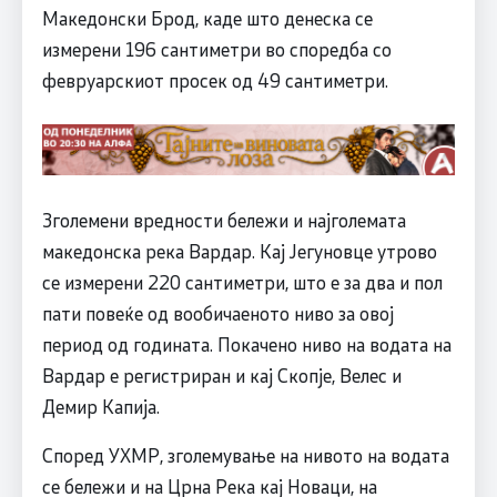
Македонски Брод, каде што денеска се
измерени 196 сантиметри во споредба со
февруарскиот просек од 49 сантиметри.
Зголемени вредности бележи и најголемата
македонска река Вардар. Кај Јегуновце утрово
се измерени 220 сантиметри, што е за два и пол
пати повеќе од вообичаеното ниво за овој
период од годината. Покачено ниво на водата на
Вардар е регистриран и кај Скопје, Велес и
Демир Капија.
Според УХМР, зголемување на нивото на водата
се бележи и на Црна Река кај Новаци, на