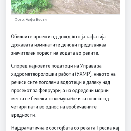
Фото: Алфа Вести
Обилните врнежи од дожд што ја зафатија
државата изминатите денови предизвикаа
значителен пораст на водата во реките.
Според најновите податоци на Управа за
хидрометеоролошки работи (УХМР), нивото на
речиси сите поголеми водотеци е далеку над
просекот за февруари, а на одредени мерни
места се бележи зголемување и за повеќе од
четири пати во однос на вообичаените
вредности.
Најдраматична е состојбата со реката Треска кај