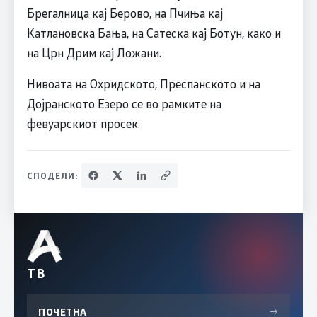
Брегалница кај Берово, на Пчиња кај
Катлановска Бања, на Сатеска кај Ботун, како и
на Црн Дрим кај Ложани.
Нивоата на Охридското, Преспанското и на
Дојранското Езеро се во рамките на
февуарскиот просек.
СПОДЕЛИ:
ТВ
ПОЧЕТНА
→