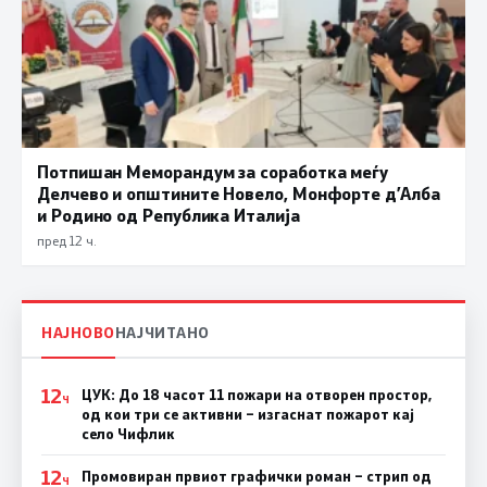
Потпишан Меморандум за соработка меѓу
Делчево и општините Новело, Монфорте д’Алба
и Родино од Република Италија
пред 12 ч.
НАЈНОВО
НАЈЧИТАНО
12
ЦУК: До 18 часот 11 пожари на отворен простор,
Ч
од кои три се активни – изгаснат пожарот кај
село Чифлик
12
Промовиран првиот графички роман – стрип од
Ч