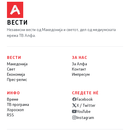
ВЕСТИ
Независни вести од Македонија и светот, дел од медиумската
мрежа ТВ Алфа.
ВЕСТИ
ЗА НАС
Македонија
За Алфа
Свет
Контакт
Економија
Импресум
Прес-релис
ИНФО
СЛЕДЕТЕ НÉ
Време
Facebook
ТВ програма
X / Twitter
Хороскоп
YouTube
RSS
Instagram