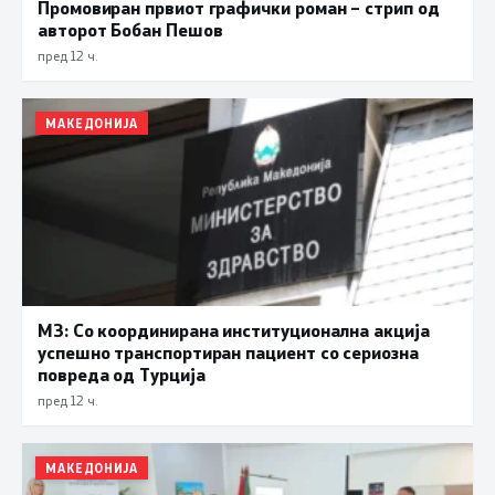
Промовиран првиот графички роман – стрип од
авторот Бобан Пешов
пред 12 ч.
МАКЕДОНИЈА
МЗ: Со координирана институционална акција
успешно транспортиран пациент со сериозна
повреда од Турција
пред 12 ч.
МАКЕДОНИЈА