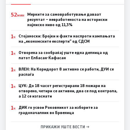
52
Мерките за самовработување даваат
МИН
резултат – невработеноста на историски
најниско ниво од 11,3%
1
Стојаноски: Бројки и факти наспроти кампањата
Ч
на „економските експерти“ од СДСM
1
Отворена за сообраќај уште една делница од
Ч
патот Елбасан-Ќафасан
1
ВЛЕН: На Коридорот 8 активно се работи, ДУИ се
Ч
распаѓа
1
ЦУК: До 18 часот регистрирани 18 пожари на
Ч
отворено, четири се активни, два се под контрола,
а 12 се изгаснати
1
ДИК го усвои Роковникот за изборите за
Ч
градоначалник во Брвеница
ПРИКАЖИ УШТЕ ВЕСТИ →