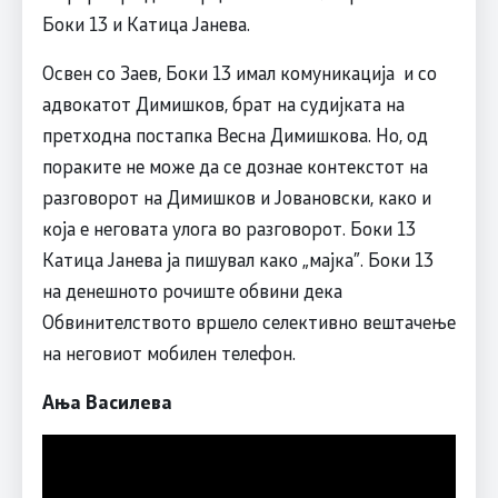
Боки 13 и Катица Јанева.
Освен со Заев, Боки 13 имал комуникација и со
адвокатот Димишков, брат на судијката на
претходна постапка Весна Димишкова. Но, од
пораките не може да се дознае контекстот на
разговорот на Димишков и Јовановски, како и
која е неговата улога во разговорот. Боки 13
Катица Јанева ја пишувал како „мајка”. Боки 13
на денешното рочиште обвини дека
Обвинителството вршело селективно вештачење
на неговиот мобилен телефон.
Ања Василева