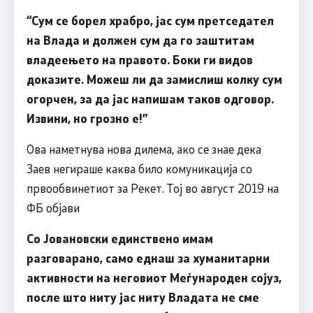
“Сум се борел храбро, јас сум претседател
на Влада и должен сум да го заштитам
владеењето на правото. Боки ги видов
доказите. Можеш ли да замислиш колку сум
огорчен, за да јас напишам таков одговор.
Извини, но грозно е!”
Ова наметнува нова дилема, ако се знае дека
Заев негираше каква било комуникација со
првообвинетиот за Рекет. Тој во август 2019 на
ФБ објави
Со Јовановски единствено имам
разговарано, само еднаш за хуманитарни
активности на неговиот Меѓународен сојуз,
после што ниту јас ниту Владата не сме