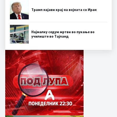
Трамп најави крај на војната со Иран
Најмалку седум мртви во пукање во
училиште во Тајланд