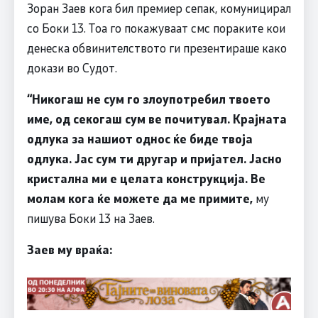
Зоран Заев кога бил премиер сепак, комуницирал
со Боки 13. Тоа го покажуваат смс пораките кои
денеска обвинителството ги презентираше како
докази во Судот.
“Никогаш не сум го злоупотребил твоето
име, од секогаш сум ве почитувал. Крајната
одлука за нашиот однос ќе биде твоја
одлука. Јас сум ти другар и пријател. Јасно
кристална ми е целата конструкција. Ве
молам кога ќе можете да ме примите,
му
пишува Боки 13 на Заев.
Заев му враќа: