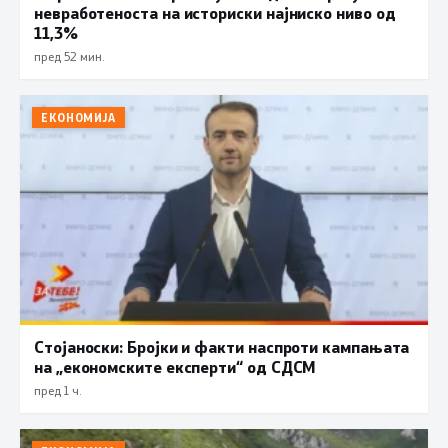
невработеноста на историски најниско ниво од
11,3%
пред 52 мин.
ЕКОНОМИЈА
Стојаноски: Бројки и факти наспроти кампањата
на „економските експерти“ од СДСM
пред 1 ч.