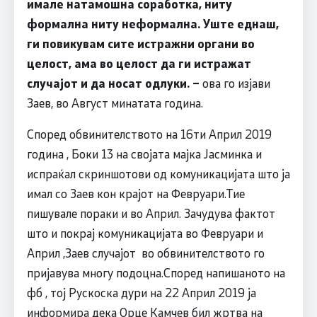
имале натамошна соработка, ниту
формална ниту неформална. Уште еднаш,
ги повикувам сите истражни органи во
целост, ама во целост да ги истражат
случајот и да носат одлуки. –
ова го изјави
Заев, во Август минатата година.
Според обвинителството на 16ти Април 2019
година , Боки 13 на својата мајка Јасминка и
испраќал скриншотови од комуникацијата што ја
имал со Заев кон крајот на Февруари.Тие
пишувале пораки и во Април. Зачудува фактот
што и покрај комуникацијата во Февруари и
Април ,Заев случајот во обвинителството го
пријавува многу подоцна.Според напишаното на
фб , тој Рускоска дури на 22 Април 2019 ја
информира дека Орце Камчев бил жртва на