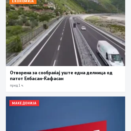
ЕКОНОМИЈА
Отворена за сообраќај уште една делница од
патот Елбасан-Ќафасан
пред 1 ч.
МАКЕДОНИЈА