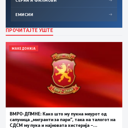
СЕРИИ И ФИЛМОВИ
→
ЕМИСИИ
→
ПРОЧИТАЈТЕ УШТЕ
МАКЕДОНИЈА
ВМРО-ДПМНЕ: Како што му пукна меурот од
сапуница „мигранти за пари“, така на талогот на
СДСМ му пука и најновата хистерија –