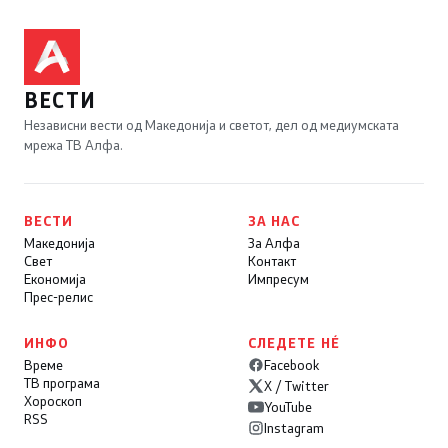
ВЕСТИ
Независни вести од Македонија и светот, дел од медиумската
мрежа ТВ Алфа.
ВЕСТИ
ЗА НАС
Македонија
За Алфа
Свет
Контакт
Економија
Импресум
Прес-релис
ИНФО
СЛЕДЕТЕ НÉ
Време
Facebook
ТВ програма
X / Twitter
Хороскоп
YouTube
RSS
Instagram