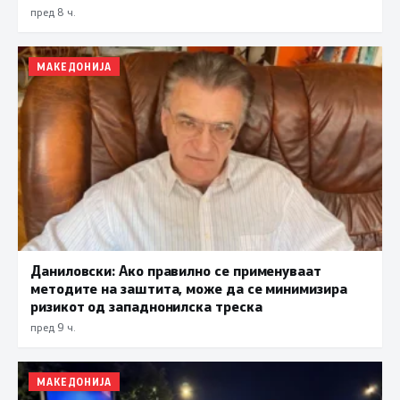
прифаќање на француски предлог
пред 8 ч.
МАКЕДОНИЈА
Даниловски: Ако правилно се применуваат
методите на заштита, може да се минимизира
ризикот од западнонилска треска
пред 9 ч.
МАКЕДОНИЈА