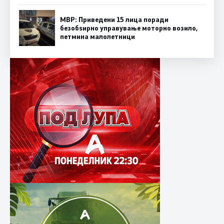
МВР: Приведени 15 лица поради
безобѕирно управување моторно возило,
петмина малолетници