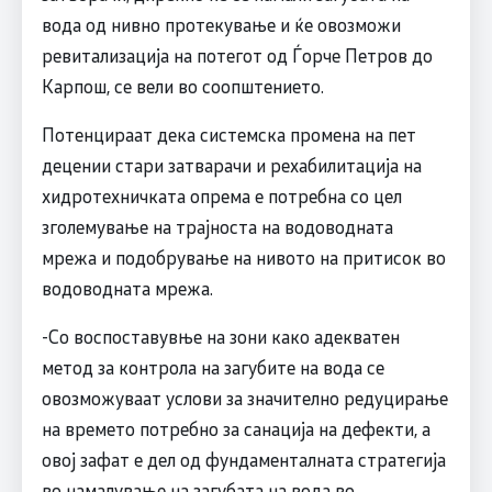
вода од нивно протекување и ќе овозможи
ревитализација на потегот од Ѓорче Петров до
Карпош, се вели во соопштението.
Потенцираат дека системска промена на пет
децении стари затварачи и рехабилитација на
хидротехничката опрема е потребна со цел
зголемување на трајноста на водоводната
мрежа и подобрување на нивото на притисок во
водоводната мрежа.
-Со воспоставувње на зони како адекватен
метод за контрола на загубите на вода се
овозможуваат услови за значително редуцирање
на времето потребно за санација на дефекти, а
овој зафат е дел од фундаменталната стратегија
во намалување на загубата на вода во