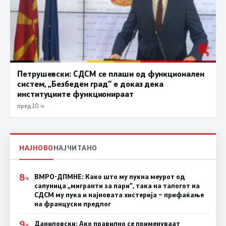
Петрушевски: СДСМ се плаши од функционален
систем, „Безбеден град“ е доказ дека
институциите функционираат
пред 10 ч.
НАЈНОВО
НАЈЧИТАНО
8
ВМРО-ДПМНЕ: Како што му пукна меурот од
Ч
сапуница „мигранти за пари“, така на талогот на
СДСМ му пука и најновата хистерија – прифаќање
на француски предлог
9
Даниловски: Ако правилно се применуваат
Ч