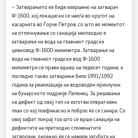
– Затварањето ќе биде извршено на затварач
Ф-1600, кој локациски се наоѓа во кругот на
касарната во Ѓорче Петров, со што во моментот
на отпочнување со санација неопходно е
затварање на вода на главниот градски
цевковод Ф-1600 милиметри. Затварање на
вода на главниот градски вод Ф-1600
милиметри се прави еднаш на педесет години, а
последно такво затварање било 1991/1992
година за реализација на водоводен приклучок
на бунарското подрачје Лепенец. За решавање
на дефект од овој тип се изготви оперативен
план со кој поефикасно и побрзо ќе се санира. Со
овој зафат покрај тоа што се врши санација на
дефектите на претходно споменатите
затворачи, дирекно ќе се намали загубата на