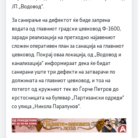
ЈП „Водовод“.
За санирање на дефектот ќе биде запрена
водата од главниот градски цевковод Ф-1600,
заради реализација на претходно најавениот
сложен оперативен план за санација на главниот
цевковод. Покрај оваа локација, од „Водовод и
канализација“ информираат дека ќе бидат
санирани уште три дефекти на затварачи по
должината на главниот цевковод, и тоа на
потегот од кружниот тек во Ѓорче Петров до
крстосницата на булевар „Партизански одреди“
со улица „Никола Парапунов“.