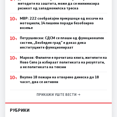
методите на заштита, може да се минимизира
ризикот од западнонилска треска
10
МВР: 222 сообраќајни прекршоци од возачи на
Ч
мотоцикли, 14 лишени поради безобѕирно
возење
10
Петрушевски: СДСМ се плаши од функционален
Ч
систем, „Безбеден град“ е доказ дека
институциите функционираат
10
Марков: Филипче е прочитана книга, жителите на
Ч
Ново Село ја избираат политиката на резултати,
а не политиката на тензии
10
Вкупно 18 пожари на отворено денеска до 18
Ч
часот, два се активни
ПРИКАЖИ УШТЕ ВЕСТИ →
РУБРИКИ