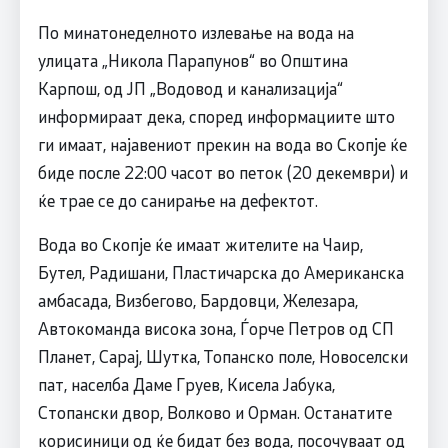
По минатонеделното излевање на вода на
улицата „Никола Парапунов“ во Општина
Карпош, од ЈП „Водовод и канализација“
информираат дека, според информациите што
ги имаат, најавениот прекин на вода во Скопје ќе
биде после 22:00 часот во петок (20 декември) и
ќе трае се до санирање на дефектот.
Вода во Скопје ќе имаат жителите на Чаир,
Бутел, Радишани, Пластичарска до Американска
амбасада, Визбегово, Бардовци, Железара,
Автокоманда висока зона, Ѓорче Петров од СП
Планет, Сарај, Шутка, Топанско поле, Новоселски
пат, населба Даме Груев, Кисела Јабука,
Стопански двор, Волково и Орман. Останатите
корисиници од ќе бидат без вода, посочуваат од