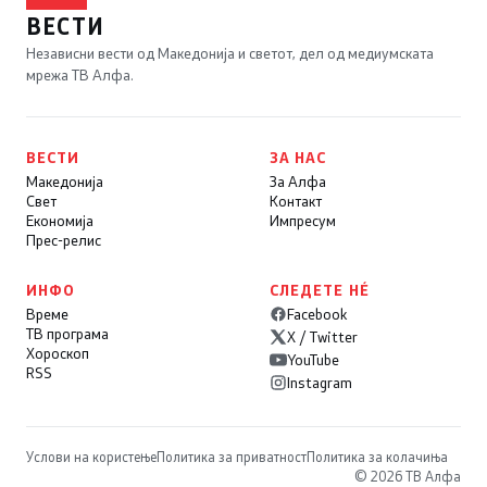
ВЕСТИ
Независни вести од Македонија и светот, дел од медиумската
мрежа ТВ Алфа.
ВЕСТИ
ЗА НАС
Македонија
За Алфа
Свет
Контакт
Економија
Импресум
Прес-релис
ИНФО
СЛЕДЕТЕ НÉ
Време
Facebook
ТВ програма
X / Twitter
Хороскоп
YouTube
RSS
Instagram
Услови на користење
Политика за приватност
Политика за колачиња
© 2026 ТВ Алфа