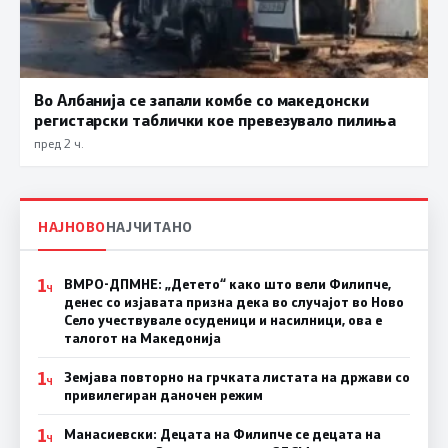
Во Албанија се запали комбе со македонски
регистарски таблички кое превезувало пилиња
пред 2 ч.
НАЈНОВО
НАЈЧИТАНО
1
ВМРО-ДПМНЕ: „Детето“ како што вели Филипче,
Ч
денес со изјавата призна дека во случајот во Ново
Село учествувале осуденици и насилници, ова е
талогот на Македонија
1
Земјава повторно на грчката листата на држави со
Ч
привилегиран даночен режим
1
Манасиевски: Децата на Филипче се децата на
Ч