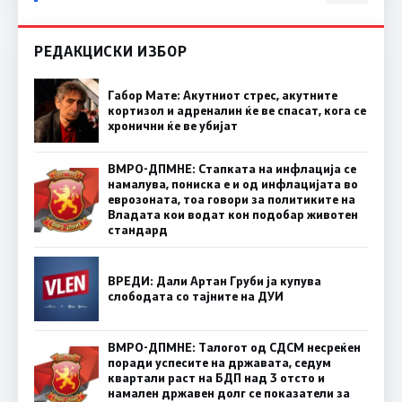
РЕДАКЦИСКИ ИЗБОР
Габор Мате: Акутниот стрес, акутните
кортизол и адреналин ќе ве спасат, кога се
хронични ќе ве убијат
ВМРО-ДПМНЕ: Стапката на инфлација се
намалува, пониска е и од инфлацијата во
еврозоната, тоа говори за политиките на
Владата кои водат кон подобар животен
стандард
ВРЕДИ: Дали Артан Груби ја купува
слободата со тајните на ДУИ
ВМРО-ДПМНЕ: Талогот од СДСМ несреќен
поради успесите на државата, седум
квартали раст на БДП над 3 отсто и
намален државен долг се показатели за