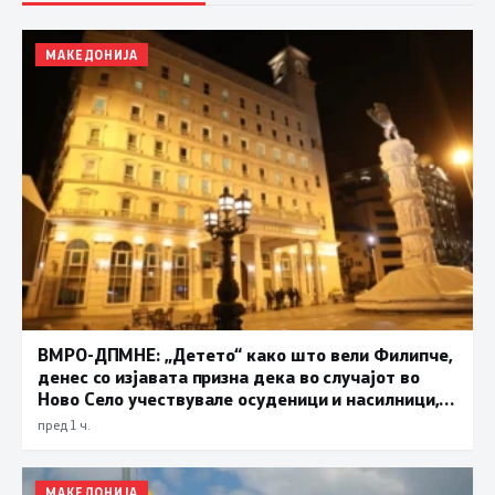
МАКЕДОНИЈА
ВМРО-ДПМНЕ: „Детето“ како што вели Филипче,
денес со изјавата призна дека во случајот во
Ново Село учествувале осуденици и насилници,
ова е талогот на Македонија
пред 1 ч.
МАКЕДОНИЈА