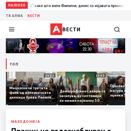
НАЈНОВО
10:37
ВМРО-ДПМНЕ: „Детето“ како што вели Филипче, денес со
|
ТВ АЛФА
ВЕСТИ
ВЕСТИ
ТОП
15:20
14:12
13:45
Просеко
Мицкоски за третата
матура е
Демографскиот аларм се
фаза од железничката
: Во
оценка 3
засилува, во септември
делница Крива Паланка
 22
ќе имаме најмалку 3.000
– Деве Баир: Проектот
првачиња помалку
нема да заврши на
половина тунел во слепа
улица, сега имаме
целина
МАКЕДОНИЈА
Прекин на водоснабдување