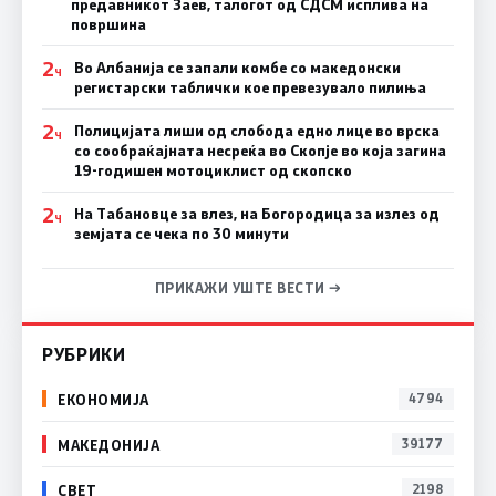
предавникот Заев, талогот од СДСМ исплива на
површина
2
Во Албанија се запали комбе со македонски
Ч
регистарски таблички кое превезувало пилиња
2
Полицијата лиши од слобода едно лице во врска
Ч
со сообраќајната несреќа во Скопје во која загина
19-годишен мотоциклист од скопско
2
На Табановце за влез, на Богородица за излез од
Ч
земјата се чека по 30 минути
ПРИКАЖИ УШТЕ ВЕСТИ →
РУБРИКИ
ЕКОНОМИЈА
4794
МАКЕДОНИЈА
39177
СВЕТ
2198