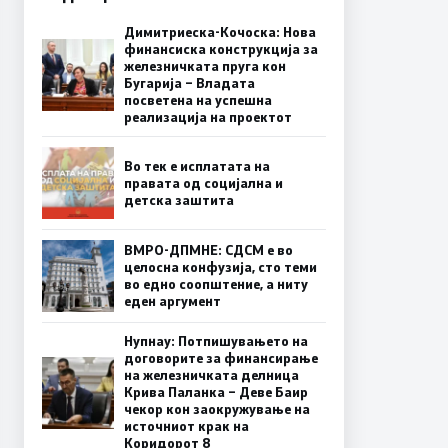
Димитриеска-Кочоска: Нова
финансиска конструкција за
железничката пруга кон
Бугарија – Владата
посветена на успешна
реализација на проектот
Во тек е исплатата на
правата од социјална и
детска заштита
ВМРО-ДПМНЕ: СДСМ е во
целосна конфузија, сто теми
во едно соопштение, а ниту
еден аргумент
Нупнау: Потпишувањето на
договорите за финансирање
на железничката делница
Крива Паланка – Деве Баир
чекор кон заокружување на
источниот крак на
Коридорот 8