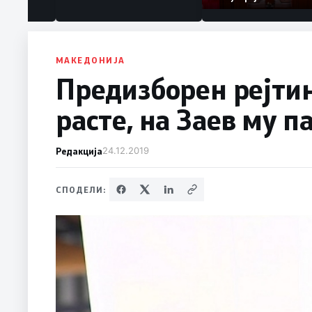
МАКЕДОНИЈА
Предизборен рејтин
расте, на Заев му п
Редакција
24.12.2019
СПОДЕЛИ: