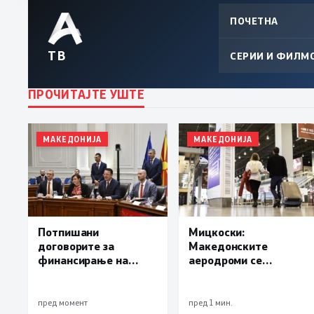
ПОЧЕТНА
ТВ
СЕРИИ И ФИЛМ
ПРОЧИТАЈТЕ УШТЕ
МАКЕДОНИЈА
МАКЕДОНИЈА
Потпишани
Мицкоски:
договорите за
Македонските
финансирање на
аеродроми се
третата фаза од
најбрзорастечки во
железничкиот
регионот
Коридор 8 кон
пред момент
пред 1 мин.