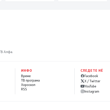
енергија
Македонија е многу
подобра од неколку
земји на ЕУ и од сите
држави во регионот
 ТВ Алфа.
ИНФО
СЛЕДЕТЕ НÉ
Време
Facebook
ТВ програма
X / Twitter
Хороскоп
YouTube
RSS
Instagram