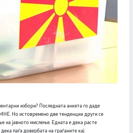
аментарни избори? Последната анкета го даде
МНЕ. Но истовремено две тенденции други се
 на јавното мислење. Едната е дека расте
 дека паѓа довербата на граѓаните кај