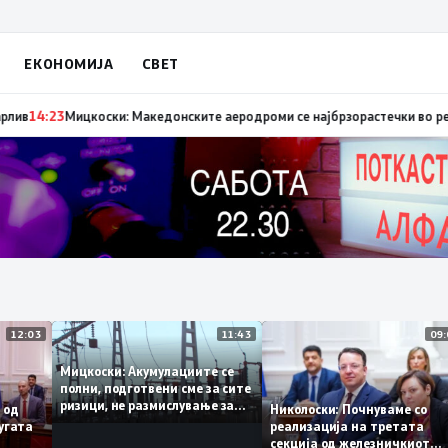
ЕКОНОМИЈА
СВЕТ
ата фаза од железничкиот Коридор 8 кон Бугарија, проект којшто е ре
12:03
11:43
Мицкоски: Акумулациите се
полни, подготвени сме за сите
ризици, не размислување за
ант од
Николоски: Почнуваме с
поскапување на струјата
а пругата
реализација на третата
секција од железничкио