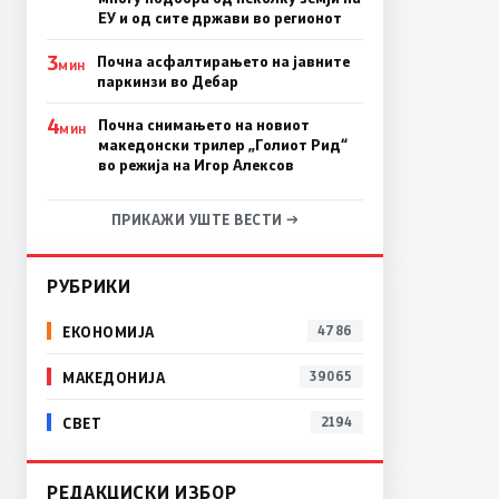
ЕУ и од сите држави во регионот
3
Почна асфалтирањето на јавните
МИН
паркинзи во Дебар
4
Почна снимањето на новиот
МИН
македонски трилер „Голиот Рид“
во режија на Игор Алексов
ПРИКАЖИ УШТЕ ВЕСТИ →
РУБРИКИ
ЕКОНОМИЈА
4786
МАКЕДОНИЈА
39065
СВЕТ
2194
РЕДАКЦИСКИ ИЗБОР