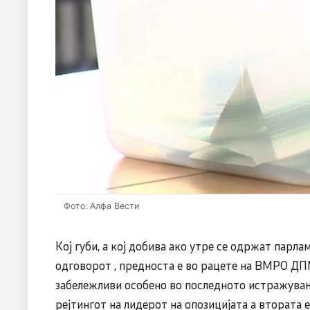
Фото: Алфа Вести
Кој губи, а кој добива ако утре се одржат парл
одговорот , предноста е во рацете на ВМРО ДП
забележливи особено во последното истражување
рејтингот на лидерот на опозицијата а втората е