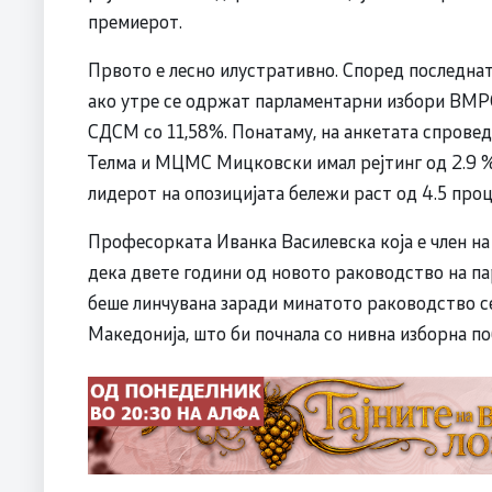
премиерот.
Првото е лесно илустративно. Според последн
ако утре се одржат парламентарни избори ВМР
СДСМ со 11,58%. Понатаму, на анкетата спроведе
Телма и МЦМС Мицковски имал рејтинг од 2.9 %
лидерот на опозицијата бележи раст од 4.5 проц
Професорката Иванка Василевска која е член 
дека двете години од новото раководство на пар
беше линчувана заради минатото раководство се
Македонија, што би почнала со нивна изборна по