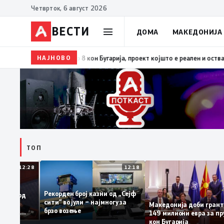
Четврток, 6 август 2026
ВЕСТИ
ДОМА
МАКЕДОНИЈА
НАЈНОВО
14:24
Потпишани договорите за финансирање на трет
ТОП
12:28
12:18
Рекорден број казни од „Сејф
сплашени од
сити“ во јули – најмногу за
олеми
Македонија доби гр
брзо возење
луираа во
149 милиони евра з
риоти
кон Бугарија