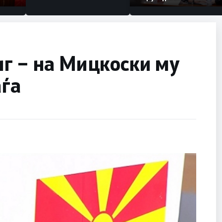
Коридор 8, Македонија
станува раскрсница на
Балканот
г – на Мицкоски му
аѓа