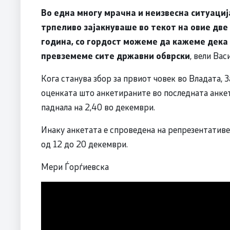
Во една многу мрачна и неизвесна ситуациј
трпеливо зајакнуваше во текот на овие две 
година, со гордост можеме да кажеме дека
превземеме сите државни обврски
, вели Вас
Кога станува збор за првиот човек во Владата, За
оценката што анкетираните во последната анкета
паднала на 2,40 во декември.
Инаку анкетата е спроведена на репрезентатив
од 12 до 20 декември.
Мери Ѓорѓиевска