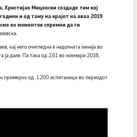
а, Христијан Мицкоски создаде тим кој
години и од таму на крајот на оваа 2019
 сме во моментов спремни да ги
илевска.
ев, кај него очигледна е надолната линија во
 ја дале. Па така од 2,61 во ноември 2018,
ен примерок од 1.200 испитаници во периодот