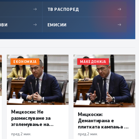
→
ТВ РАСПОРЕД
→
ОВИ
→
ЕМИСИИ
→
ЕКОНОМИЈА
МАКЕДОНИЈА
Мицкоски: Не
Мицкоски:
размислуваме за
Демантирана е
зголемување на
плитката кампања на
цената на
опозицијата,
пред 2 мин.
пред 2 мин.
електричната
куповната моќ во