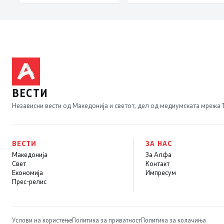
Бугарија, проект
којшто е реален и
остварлив
ВЕСТИ
Независни вести од Македонија и светот, дел од медиумската мрежа
ВЕСТИ
ЗА НАС
Македонија
За Алфа
Свет
Контакт
Економија
Импресум
Прес-релис
Услови на користење
Политика за приватност
Политика за колачиња