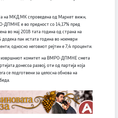
ата на МКД.МК спроведена од Маркет вижн,
О-ДПМНЕ е во предност со 14,17% пред
на во мај 2018 тата година од страна на
 додека пак истата година во ноември
енти, односно неговиот рејтин е 7,4 проценти.
на извршниот комитет на ВМРО-ДПМНЕ смета
тијата донесоа развој, оти од партија која
га се подготвени за целосна обнова на
беда.