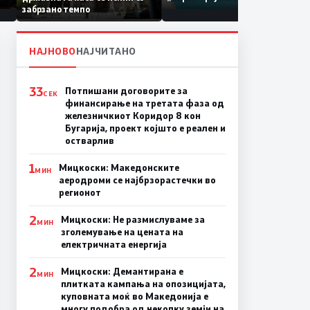
по штетите од невремето
забрзано темпо
НАЈНОВО
НАЈЧИТАНО
33
Потпишани договорите за
СЕК
финансирање на третата фаза од
железничкиот Коридор 8 кон
Бугарија, проект којшто е реален и
остварлив
1
Мицкоски: Македонските
МИН
аеродроми се најбрзорастечки во
регионот
2
Мицкоски: Не размислуваме за
МИН
зголемување на цената на
електричната енергија
2
Мицкоски: Демантирана е
МИН
плитката кампања на опозицијата,
куповната моќ во Македонија е
многу подобра од неколку земји на