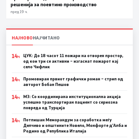
решенија за поевтино производство
пред 19 ч.
НАЈНОВО
НАЈЧИТАНО
14
ЦУК: До 18 часот 11 пожари на отворен простор,
Ч
од кои три се активни – изгаснат пожарот кај
село Чифлик
14
Промовиран првиот графички роман – стрип од
Ч
авторот Бобан Пешов
14
МЗ: Со координирана институционална акција
Ч
успешно транспортиран пациент со сериозна
повреда од Турција
14
Потпишан Меморандум за соработка меѓу
Ч
Делчево и општините Новело, Монфорте д’Алба и
Родино од Република Италија