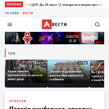
НАЈНОВО
17:42
ЦУК: До 18 часот 11 пожари на отворен простор, од кои
|
ТВ АЛФА
ВЕСТИ
ВЕСТИ
ТОП
12:50
12:47
12:46
Казни има, но
Јавниот и државниот
Во СДСМ
ии и
тротинетите се уште ги
долг на Македонија се
талогот:
возат деца
стабилни
е само б
ето
копија д
Заев
ПРИЛОЗИ
Повеќе симболика, отколку