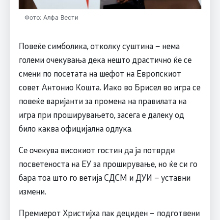
Фото: Алфа Вести
Повеќе симболика, отколку суштина – нема
големи очекувања дека нешто драстично ќе се
смени по посетата на шефот на Европскиот
совет Антонио Кошта. Иако во Брисел во игра се
повеќе варијанти за промена на правилата на
игра при проширувањето, засега е далеку од
било каква официјална одлука.
Се очекува високиот гостин да ја потврди
посветеноста на ЕУ за проширување, но ќе си го
бара тоа што го ветија СДСМ и ДУИ – уставни
измени.
Премиерот Христијха пак дециден – подготвени