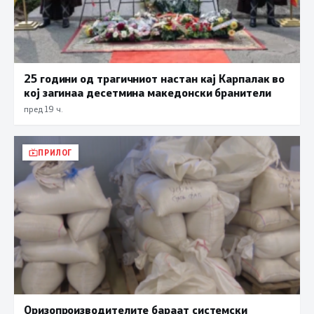
25 години од трагичниот настан кај Карпалак во
кој загинаа десетмина македонски бранители
пред 19 ч.
ПРИЛОГ
Оризопроизводителите бараат системски