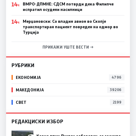
14
ВМРО-ДПМНЕ: СДСM потврди дека Филипче
Ч
испратил осудени насилници
14
Мерџановски: Со владин авион во Скопје
Ч
транспортиран пациент повреден на одмор во
Турција
ПРИКАЖИ УШТЕ ВЕСТИ →
РУБРИКИ
ЕКОНОМИЈА
4796
МАКЕДОНИЈА
39206
СВЕТ
2199
РЕДАКЦИСКИ ИЗБОР