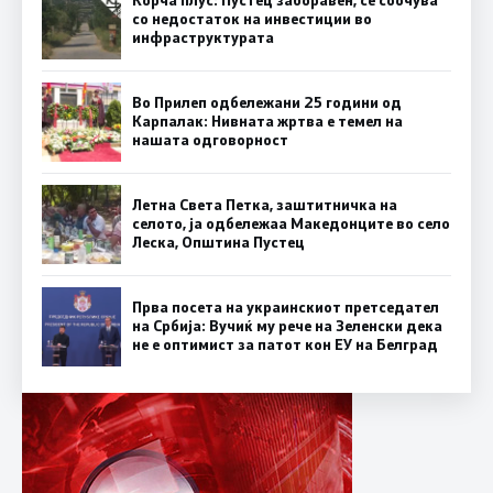
Корча плус: Пустец заборавен, се соочува
со недостаток на инвестиции во
инфраструктурата
Во Прилеп одбележани 25 години од
Карпалак: Нивната жртва е темел на
нашата одговорност
Летна Света Петка, заштитничка на
селото, ја одбележаа Македонците во село
Леска, Општина Пустец
Прва посета на украинскиот претседател
на Србија: Вучиќ му рече на Зеленски дека
не е оптимист за патот кон ЕУ на Белград