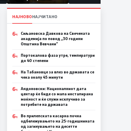
првачиња помалку
а
на
НАЈНОВО
НАЈЧИТАНО
6
Сиљановска Давкова на Свечената
Ч
академија по повод „30 години
Општина Вевчани“
6
Портокалова фаза утре, температури
Ч
до 40 степени
6
На Табановце за влез во државата се
Ч
чека околу 45 минути
6
Андоновски: Националниот дата
Ч
центар ќе биде со мала инсталирана
моќност и ќе служи исклучиво за
потребите на државата
6
Во прилепската касарна почна
Ч
одбележувањето на 25-годишнината
од загинувањето на десетте