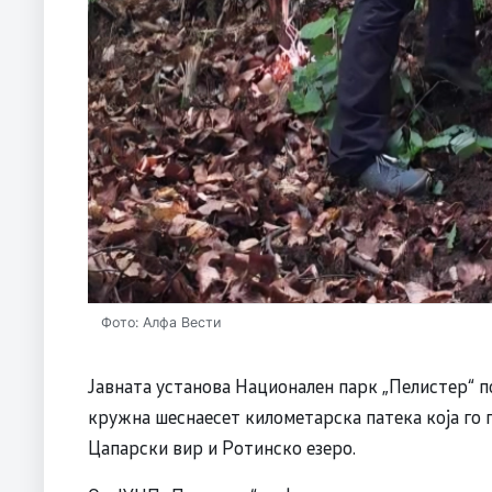
Фото: Алфа Вести
Јавната установа Национален парк „Пелистер“ п
кружна шеснаесет километарска патека која го
Цапарски вир и Ротинско езеро.