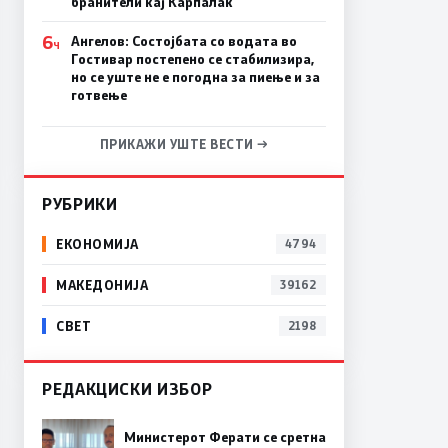
бранители кај Карпалак
6
Ангелов: Состојбата со водата во
Ч
Гостивар постепено се стабилизира,
но се уште не е погодна за пиење и за
готвење
ПРИКАЖИ УШТЕ ВЕСТИ →
РУБРИКИ
ЕКОНОМИЈА
4794
МАКЕДОНИЈА
39162
СВЕТ
2198
РЕДАКЦИСКИ ИЗБОР
Министерот Ферати се сретна