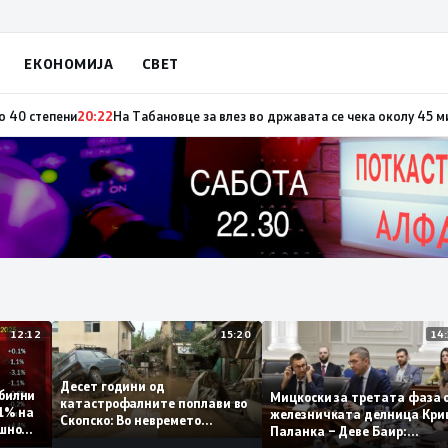
ЕКОНОМИЈА
СВЕТ
по повод „30 години Општина Вевчани“
20:23
Портокалова фаза утре, тем
12:12
15:20
Десет години од
 стабилни
Мицкоски за третата ф
катастрофалните поплави во
о 0,1% на
железничката делница
Скопско: Во невремето
годишно
Паланка – Деве Баир:
загинаа 22 лица
Проектот нема да завр