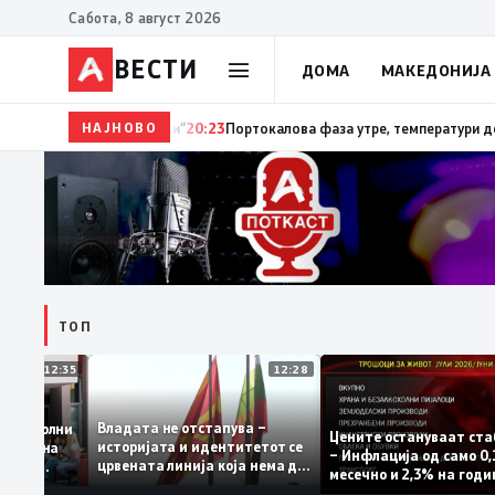
Сабота, 8 август 2026
ВЕСТИ
ДОМА
МАКЕДОНИЈА
НАЈНОВО
20:24
Сиљановска Давкова на Свечената академија 
ТОП
12:35
12:28
Владата не отстапува –
е се задоволни
Цените остануваат
историјата и идентитетот се
учениците на
– Инфлација од сам
црвената линија која нема да
ржавната
месечно и 2,3% на 
се погази
ниво