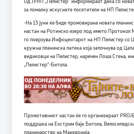
Од ЈУНП „Пелистер“ информираат дека со новата
за помалку искусните посетители на НП Пелисте
-На 13 јуни ќе биде промовирана новата планинс
настан на Ротинско езеро под името Протокол 
го поврзува Инфоцентарот на НП Пелистер со Ц
кружна планинска патека која започнува од Цап
видиковци на Пелистер, наречен Лоша Стена, и
„Пелистер“-Битола.
Промотивниот настан ќе го организираат PROJE
поддршка на Екстрим бајк Битола, Велосипедска
планинарство на Македонија.