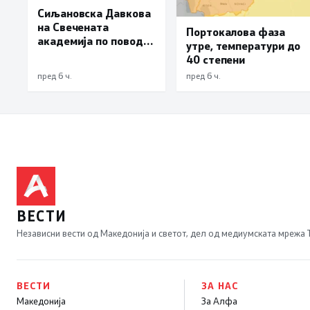
Сиљановска Давкова
на Свечената
Портокалова фаза
академија по повод
утре, температури до
„30 години Општина
40 степени
Вевчани“
пред 6 ч.
пред 6 ч.
ВЕСТИ
Независни вести од Македонија и светот, дел од медиумската мрежа
ВЕСТИ
ЗА НАС
Македонија
За Алфа