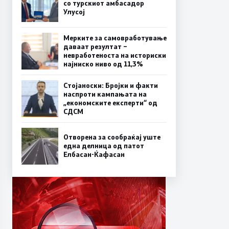
со турскиот амбасадор
Улусој
Мерките за самовработување
даваат резултат –
невработеноста на историски
најниско ниво од 11,3%
Стојаноски: Бројки и факти
наспроти кампањата на
„економските експерти“ од
СДСM
Отворена за сообраќај уште
една делница од патот
Елбасан-Ќафасан