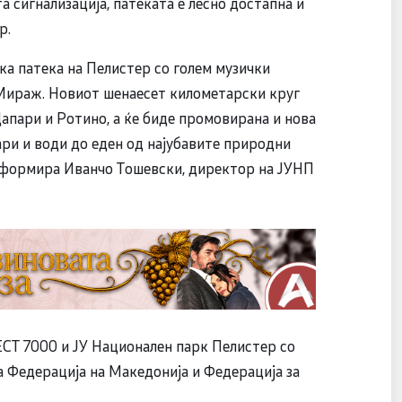
 сигнализација, патеката е лесно достапна и
р.
ка патека на Пелистер со голем музички
Мираж. Новиот шенаесет километарски круг
апари и Ротино, а ќе биде промовирана и нова
ари и води до еден од најубавите природни
нформира Иванчо Тошевски, директор на ЈУНП
CT 7000 и ЈУ Национален парк Пелистер со
 Федерација на Македонија и Федерација за