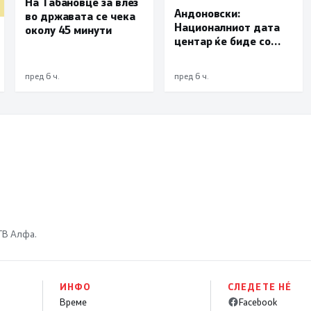
На Табановце за влез
Андоновски:
во државата се чека
Националниот дата
околу 45 минути
центар ќе биде со
мала инсталирана
моќност и ќе служи
пред 6 ч.
пред 6 ч.
исклучиво за
потребите на
државата
 ТВ Алфа.
ИНФО
СЛЕДЕТЕ НÉ
Време
Facebook