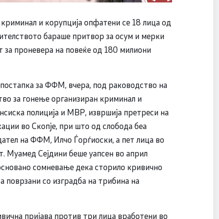
 криминал и корупција опфатени се 18 лица од
нителството бараше притвор за осум и мерки
ат за проневера на повеќе од 180 милиони
постапка за ФФМ, вчера, под раководство на
тво за гонење организиран криминал и
ансиска полиција и МВР, извршија претреси на
ации во Скопје, при што од слобода беа
ател на ФФМ, Илчо Ѓорѓиоски, а пет лица во
т. Муамед Сејдини беше уапсен во април
основано сомневање дека сторило кривично
а поврзани со изградба на трибина на
ивична пријава против три лица вработени во