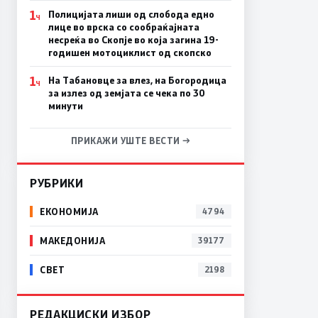
1
Полицијата лиши од слобода едно
Ч
лице во врска со сообраќајната
несреќа во Скопје во која загина 19-
годишен мотоциклист од скопско
1
На Табановце за влез, на Богородица
Ч
за излез од земјата се чека по 30
минути
ПРИКАЖИ УШТЕ ВЕСТИ →
РУБРИКИ
ЕКОНОМИЈА
4794
МАКЕДОНИЈА
39177
СВЕТ
2198
РЕДАКЦИСКИ ИЗБОР