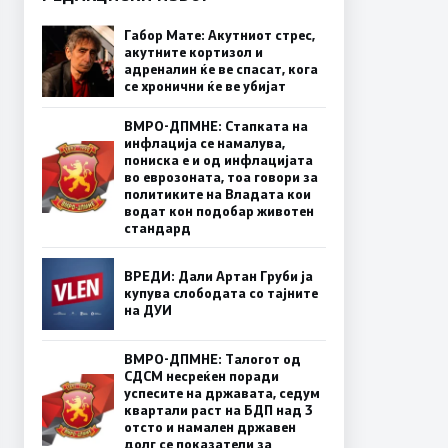
Габор Мате: Акутниот стрес,
акутните кортизол и
адреналин ќе ве спасат, кога
се хронични ќе ве убијат
ВМРО-ДПМНЕ: Стапката на
инфлација се намалува,
пониска е и од инфлацијата
во еврозоната, тоа говори за
политиките на Владата кои
водат кон подобар животен
стандард
ВРЕДИ: Дали Артан Груби ја
купува слободата со тајните
на ДУИ
ВМРО-ДПМНЕ: Талогот од
СДСМ несреќен поради
успесите на државата, седум
квартали раст на БДП над 3
отсто и намален државен
долг се показатели за