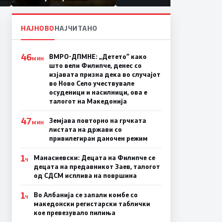
првачиња помалку
а
НАЈНОВО
НАЈЧИТАНО
46
ВМРО-ДПМНЕ: „Детето“ како
МИН
што вели Филипче, денес со
изјавата призна дека во случајот
во Ново Село учествувале
осуденици и насилници, ова е
талогот на Македонија
47
Земјава повторно на грчката
МИН
листата на држави со
привилегиран даночен режим
1
Манасиевски: Децата на Филипче се
Ч
децата на предавникот Заев, талогот
од СДСМ исплива на површина
1
Во Албанија се запали комбе со
Ч
македонски регистарски таблички
кое превезувало пилиња