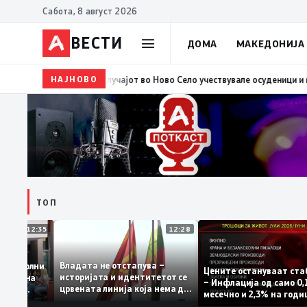
Сабота, 8 август 2026
ВЕСТИ
ДОМА
МАКЕДОНИЈА
НАЈНОВО
10:37
ВМРО-ДПМНЕ: „Детето“ како што вели Филипче,
ТОП
12:35
12:28
Владата не отстапува –
 се задоволни
Цените остануваат
историјата и идентитетот се
учениците на
– Инфлација од сам
црвената линија која нема да
ржавната
месечно и 2,3% на 
се погази
ниво