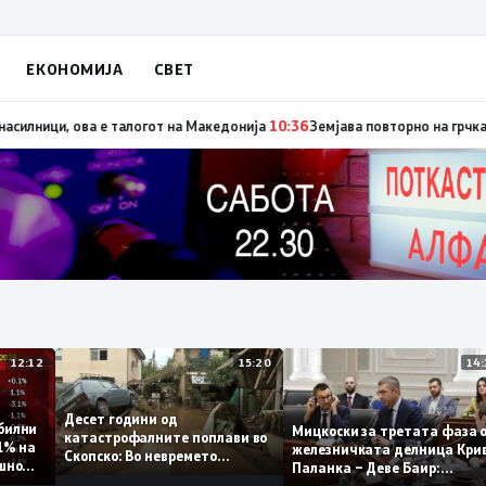
ЕКОНОМИЈА
СВЕТ
 денес со изјавата призна дека во случајот во Ново Село учествувале о
12:12
15:20
Десет години од
 стабилни
Мицкоски за третата фа
катастрофалните поплави во
о 0,1% на
железничката делница 
Скопско: Во невремето
годишно
Паланка – Деве Баир:
загинаа 22 лица
Проектот нема да заврш