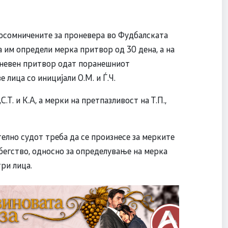
осомничените за проневера во Фудбалската
 им определи мерка притвор од 30 дена, а на
-дневен притвор одат поранешниот
лица со иницијали О.М. и Ѓ.Ч.
С.Т. и К.А, а мерки на претпазливост на Т.П.,
лно судот треба да се произнесе за мерките
 бегство, односно за определување на мерка
три лица.