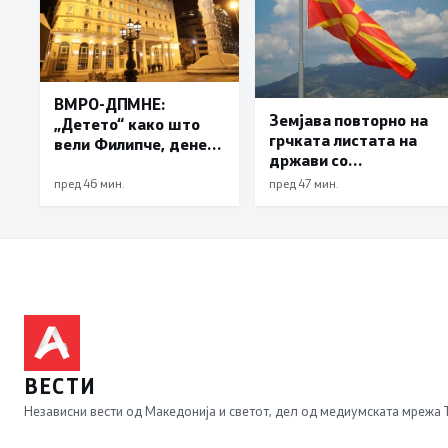
ВМРО-ДПМНЕ:
Земјава повторно на
„Детето“ како што
грчката листата на
вели Филипче, денес
држави со
со изјавата призна
привилегиран
дека во случајот во
пред 46 мин.
пред 47 мин.
даночен режим
Ново Село
учествувале
осуденици и
насилници, ова е
талогот на
Македонија
ВЕСТИ
Независни вести од Македонија и светот, дел од медиумската мрежа