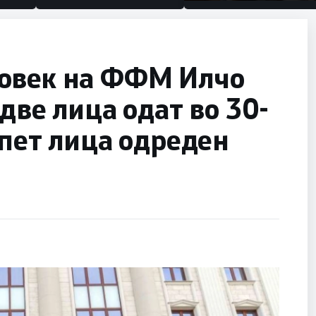
половина тунел во слепа
улица, сега имаме целин
човек на ФФМ Илчо
две лица одат во 30-
 пет лица одреден