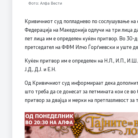
Фото: Алфа Вести
Кривичниот суд попладнево по сослушување на 
Федерација на Македонија одлучи на три лица да
пет лица им е определен куќен притвор. Во 30
претседател на ФФМ Илчо Ѓорѓиевски и уште две 
Куќен притвор им е определен на Н.Л., И.П., И.Ш.,
Ј.Д., Д.Ј. и Е.Н.
Од Кривичниот суд информираат дека дополните
што треба да се донесат за петмината кои се во
притвор за двајца и мерки на претпазливост за 