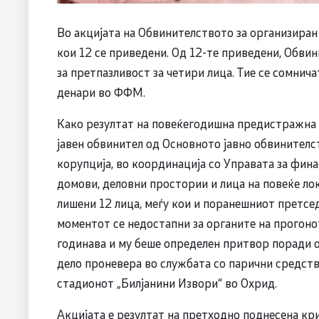
Во акцијата на Обвинителството за организиран
кои 12 се приведени. Од 12-те приведени, Обви
за претпазливост за четири лица. Тие се сомнич
денари во ФФМ.
Како резултат на повеќегодишна предистражна 
јавен обвинител од Основното јавно обвинителс
корупција, во координација со Управата за фин
домови, деловни простории и лица на повеќе лок
лишени 12 лица, меѓу кои и поранешниот претсед
моментот се недостапни за органите на прогоно
годинава и му беше определен притвор поради 
дело проневера во службата со парични средств
стадионот „Билјанини Извори“ во Охрид.
Акцијата е резултат на претходно поднесена кр