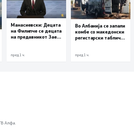
Манасиевски: Децата
Во Албанија се запали
на Филипче се децата
комбе со македонски
на предавникот Заев,
регистарски таблички
талогот од СДСМ
кое превезувало
исплива на површина
пилиња
пред 1 ч.
пред 1 ч.
 ТВ Алфа.