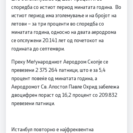
споредба со истиот период минатата година. Во
истиот период има зголемување и на бројот на
летови – за три проценти во споредба со
минатата година, односно на двата аеродрома
се опслужени 20.141 лет од почетокот на
годината до септември.
Преку Меѓународниот Аеродром Скопјe се
превезени 2 375 264 патници, што е за 5,4
процент повеќе од минатата година, а
Аеродромот Св. Апостол Павле Охрид забележа
двоцифрен пораст од 16,2 процент со 209.832
превезени патници.
Истанбул повторно е најфреквентна