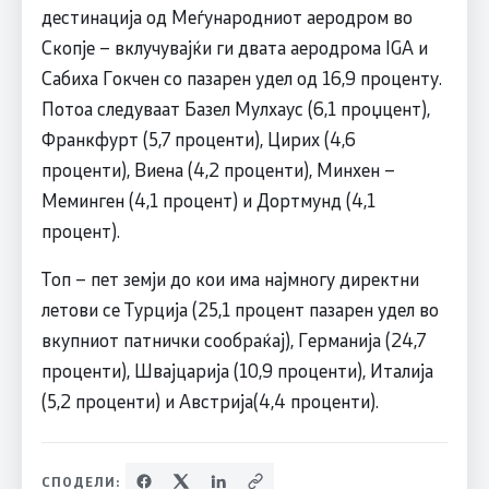
дестинација од Меѓународниот аеродром во
Скопјe – вклучувајќи ги двата аеродрома IGA и
Сабиха Гокчен со пазарен удел од 16,9 проценту.
Потоа следуваат Базел Мулхаус (6,1 проџцент),
Франкфурт (5,7 проценти), Цирих (4,6
проценти), Виена (4,2 проценти), Минхен –
Меминген (4,1 процент) и Дортмунд (4,1
процент).
Топ – пет земји до кои има најмногу директни
летови се Турција (25,1 процент пазарен удел во
вкупниот патнички сообраќај), Германија (24,7
проценти), Швајцарија (10,9 проценти), Италија
(5,2 проценти) и Австрија(4,4 проценти).
СПОДЕЛИ: