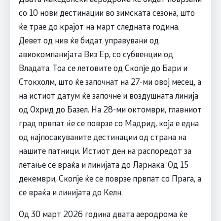
со 10 нови дестинации во зимската сезона, што
ќе трае до крајот на март следната година.
Девет од нив ќе бидат управувани од
авиокомпанијата Виз Ер, со субвенции од
Владата. Тоа се летовите од Скопје до Бари и
Стокхолм, што ќе започнат на 27-ми овој месец, а
на истиот датум ќе започне и воздушната линија
од Охрид до Базел. На 28-ми октомври, главниот
град првпат ќе се поврзе со Мадрид, која е една
од најпосакуваните дестинации од страна на
нашите патници. Истиот ден на распоредот за
летање се враќа и линијата до Ларнака. Од 15
декември, Скопје ќе се поврзе првпат со Прага, а
се враќа и линијата до Келн.
Од 30 март 2026 година двата аеродрома ќе