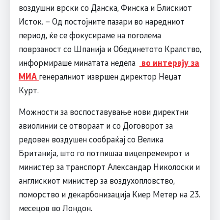
воздушни врски со Данска, Финска и Блискиот
Исток. – Од постојните пазари во наредниот
период, ќе се фокусираме на поголема
поврзаност со Шпанија и Обединетото Кралство,
информираше минатата недела
во интервју за
МИА
генералниот извршен директор Неџат
Курт.
Можности за воспоставување нови директни
авиолинии се отвораат и со Договорот за
редовен воздушен сообраќај со Велика
Британија, што го потпишаа вицепремеирот и
министер за транспорт Александар Николоски и
англискиот министер за воздухопловство,
поморство и декарбонизација Киер Метер на 23.
месецов во Лондон.