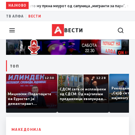
НАЈНОВО
19:39
ВМРО-ДПМНЕ: Како што му пукна меурот од сапуница „миг
|
ТВ АЛФА
ВЕСТИ
ВЕСТИ
ТОП
12:47
12:30
12:28
д
Рекорден
СДСМ сега се исплашени
 во
„Сејф сит
од СДСМ: Од најголеми
Мицкоски: Податоците
најмногу 
предавници еволуираа
на Еуростат ја
нија
во најголеми патриоти
демантираат
опозицијата
МАКЕДОНИЈА