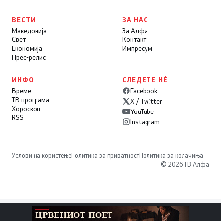
ВЕСТИ
ЗА НАС
Македонија
За Алфа
Свет
Контакт
Економија
Импресум
Прес-релис
ИНФО
СЛЕДЕТЕ НÉ
Време
Facebook
ТВ програма
X / Twitter
Хороскоп
YouTube
RSS
Instagram
Услови на користење
Политика за приватност
Политика за колачиња
© 2026 ТВ Алфа