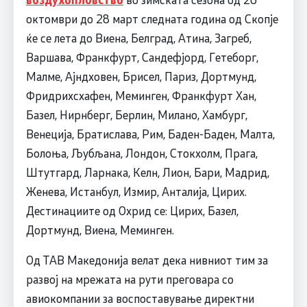
октомври до 28 март следната година од Скопје
ќе се лета до Виена, Белград, Атина, Загреб,
Варшава, Франкфурт, Сандефјорд, Гетеборг,
Малме, Ајндховен, Брисел, Париз, Дортмунд,
Фридрихсхафен, Меминген, Франкфурт Хан,
Базел, Нирнберг, Берлин, Милано, Хамбург,
Венеција, Братислава, Рим, Баден-Баден, Малта,
Болоња, Љубљана, Лондон, Стокхолм, Прага,
Штутгард, Ларнака, Келн, Лион, Бари, Мадрид,
Женева, Истанбул, Измир, Анталија, Цирих.
Дестинациите од Охрид се: Цирих, Базел,
Дортмунд, Виена, Меминген.
Од ТАВ Македонија велат дека нивниот тим за
развој на мрежата на рути преговара со
авиокомпании за воспоставување директни