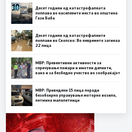
Десет години од катастрофалната
поплава во населените места во општина
Гази Баба
Десет години од катастрофалните
поплави во Скопско: Во невремето загинаа
22 лица
МВР: Превентивни активности за
спречување пожари и имотни деликти,
како и за безбедно учество во сообраќајот
МВР: Приведени 15 лица поради
безобѕирно управување моторно возило,
петмина малолетници