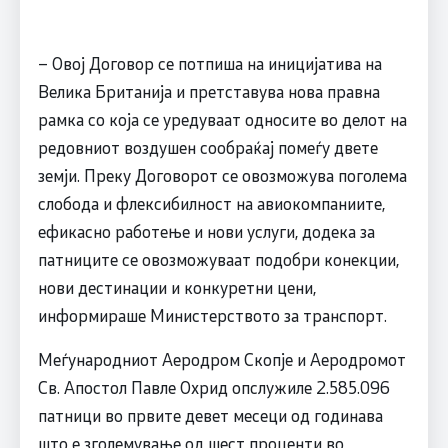
– Овој Договор се потпиша на иницијатива на
Велика Британија и претставува нова правна
рамка со која се уредуваат односите во делот на
редовниот воздушен сообраќај помеѓу двете
земји. Преку Договорот се овозможува поголема
слобода и флексибилност на авиокомпаниите,
ефикасно работење и нови услуги, додека за
патниците се овозможуваат подобри конекции,
нови дестинации и конкуретни цени,
информираше Министерството за транспорт.
Меѓународниот Аеродром Скопје и Аеродромот
Св. Апостол Павле Охрид опслужиле 2.585.096
патници во првите девет месеци од годинава
што е зголемување од шест проценти во