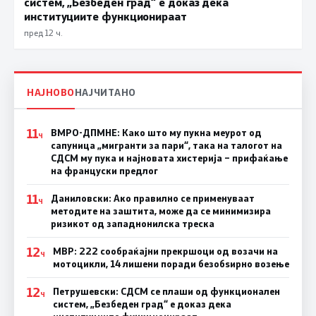
систем, „Безбеден град“ е доказ дека
институциите функционираат
пред 12 ч.
НАЈНОВО
НАЈЧИТАНО
11
ВМРО-ДПМНЕ: Како што му пукна меурот од
Ч
сапуница „мигранти за пари“, така на талогот на
СДСМ му пука и најновата хистерија – прифаќање
на француски предлог
11
Даниловски: Ако правилно се применуваат
Ч
методите на заштита, може да се минимизира
ризикот од западнонилска треска
12
МВР: 222 сообраќајни прекршоци од возачи на
Ч
мотоцикли, 14 лишени поради безобѕирно возење
12
Петрушевски: СДСМ се плаши од функционален
Ч
систем, „Безбеден град“ е доказ дека