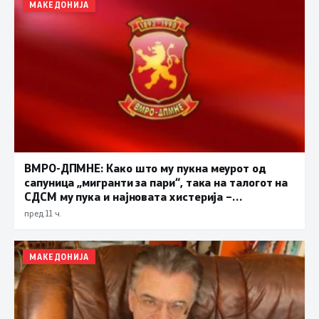
МАКЕДОНИЈА
ВМРО-ДПМНЕ: Како што му пукна меурот од
сапуница „мигранти за пари“, така на талогот на
СДСМ му пука и најновата хистерија –
прифаќање на француски предлог
пред 11 ч.
МАКЕДОНИЈА