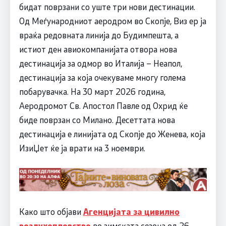
бидат поврзани со уште три нови дестинации.
Од Меѓународниот аеродром во Скопје, Виз ер ја
враќа редовната линија до Будимпешта, а
истиот ден авиокомпанијата отвора нова
дестинација за одмор во Италија – Неапол,
дестинација за која очекуваме многу голема
побарувачка. На 30 март 2026 година,
Аеродромот Св. Апостол Павле од Охрид ќе
биде поврзан со Милано. Десеттата нова
дестинација е линијата од Скопјe до Женева, која
ИзиЏет ќе ја врати на 3 ноември.
Како што објави
Агенцијата за цивилно
воздухопловство
во зимската сезона од 26