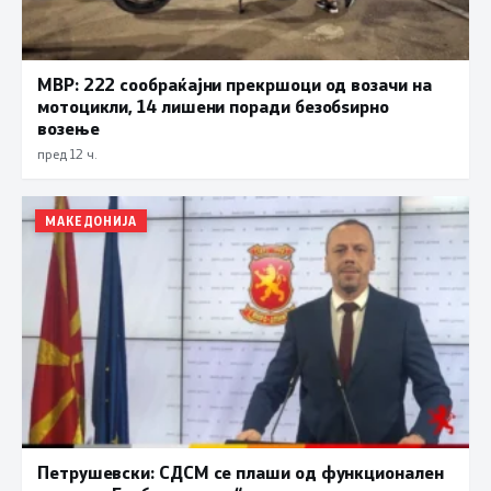
МВР: 222 сообраќајни прекршоци од возачи на
мотоцикли, 14 лишени поради безобѕирно
возење
пред 12 ч.
МАКЕДОНИЈА
Петрушевски: СДСМ се плаши од функционален