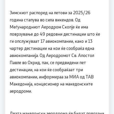
Зимскиот распоред на летови за 2025/26
година стапува во сила викендов. Од
Меѓународниот Аеродром Скопјe ќе има
поврзување до 49 редовни дестинации што ќе
ги опслужуваат 17 авиокомпании, како и 13
чартер дестинации на кои ќе сообраќа една
авиокомпанија. Од Аеродромот Св. Апостол
Павле во Охрид, пак, се предвидени пет
дестинации, на кои ќе сообраќаат три
авиокомпании, информираа за МИА од ТАВ
Македонија, концесионер на македонските
аеродроми.
Двата македонски аеродрома ќе бидат поврзани